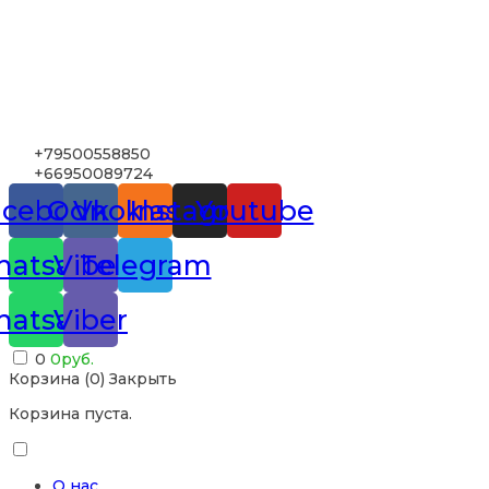
+79500558850
+66950089724
acebook
Odnoklassniki
Vk
Instagram
Youtube
atsapp
Viber
Telegram
atsapp
Viber
0
0
руб.
Корзина (
0
)
Закрыть
Корзина пуста.
О нас