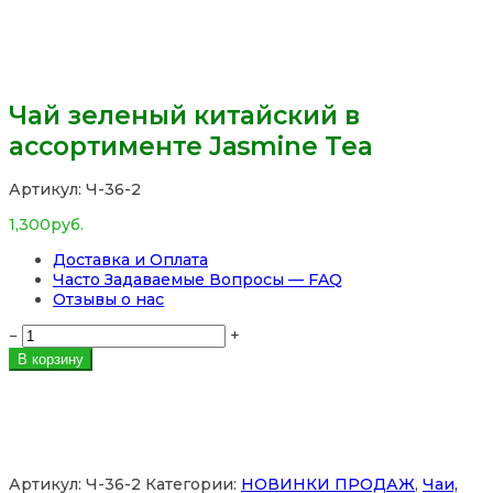
Чай зеленый китайский в
ассортименте Jasmine Tea
Артикул:
Ч-36-2
1,300
руб.
Доставка и Оплата
Часто Задаваемые Вопросы — FAQ
Отзывы о нас
Количество
−
+
товара
В корзину
Чай
зеленый
китайский
в
ассортименте
Jasmine
Артикул:
Ч-36-2
Категории:
НОВИНКИ ПРОДАЖ
,
Чаи,
Tea