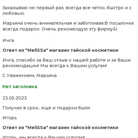
5,0
Заказываю не первый раз, всегда все четко, быстро и с
out
любовью.
of
5
Марьяна очень внимательная и заботливая.В посылочке
всегда подарок. Очень рекомендую эту фирму👍
Инга
Ответ из "MeliSSa" магазин тайской косметики
Инга, спасибо за Ваш отзыв о нашей работе и за Ваши
рекомендации! Мы всегда к Вашим услугам!
С Уважением, Марьяна
Нет заголовка
Rated
23.05.2023
5,0
Получил в срок.. ещё и подарки были
out
of
Игорь
5
Ответ из "MeliSSa" магазин тайской косметики
Игорь, мы всегда к Вашим услугам!