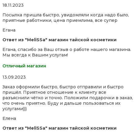
Rated
18.11.2023
5,0
Посылка пришла быстро, увидомляли когда надо было,
out
приятные работники, цена приемлима, все супер
of
5
Егана
Ответ из "MeliSSa" магазин тайской косметики
Егана, спасибо за Ваш отзыв о работе нашего магазина.
Мы всегда к Вашим услугам!
Отличный магазин
Rated
13.09.2023
5,0
Заказ оформили быстро, быстро отправили и быстро
out
пришёл. Приятное отношение к клиенту все
of
разъяснили чётко и точно. Положили подарочки в заказ,
5
что очень приятно. Буду и дальше пользоваться их
услугами)))
Елена
Ответ из "MeliSSa" магазин тайской косметики