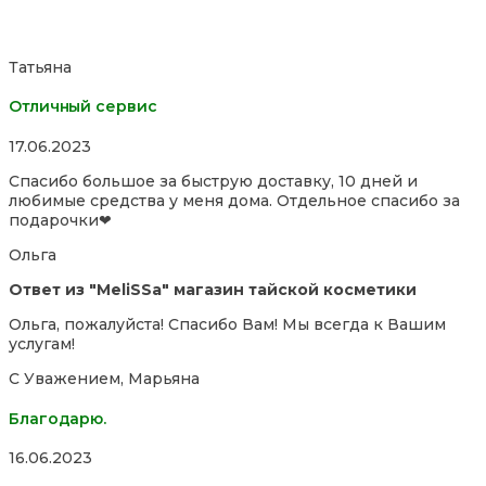
Татьяна
Отличный сервис
Rated
17.06.2023
5,0
Спасибо большое за быструю доставку, 10 дней и
out
любимые средства у меня дома. Отдельное спасибо за
of
подарочки❤
5
Ольга
Ответ из "MeliSSa" магазин тайской косметики
Ольга, пожалуйста! Спасибо Вам! Мы всегда к Вашим
услугам!
С Уважением, Марьяна
Благодарю.
Rated
16.06.2023
5,0