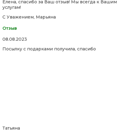
Елена, спасибо за Ваш отзыв! Мы всегда к Вашим
услугам!
С Уважением, Марьяна
Отзыв
Rated
08.08.2023
5,0
Посылку с подарками получила, спасибо
out
of
5
Татьяна