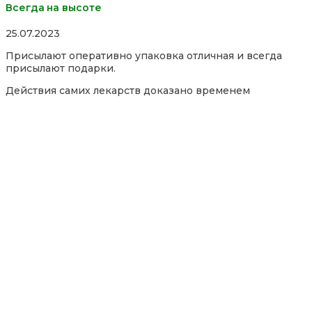
Всегда на высоте
Rated
25.07.2023
5,0
Присылают оперативно упаковка отличная и всегда
out
присылают подарки.
of
5
Действия самих лекарств доказано временем