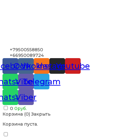
+79500558850
+66950089724
acebook
Odnoklassniki
Vk
Instagram
Youtube
atsapp
Viber
Telegram
atsapp
Viber
0
0
руб.
Корзина (
0
)
Закрыть
Корзина пуста.