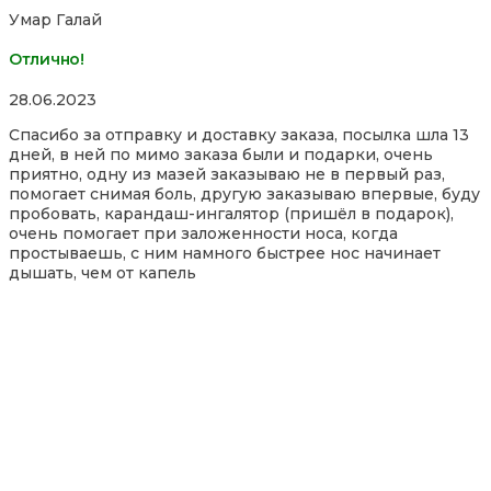
Умар Галай
Отлично!
Rated
28.06.2023
5,0
Спасибо за отправку и доставку заказа, посылка шла 13
out
дней, в ней по мимо заказа были и подарки, очень
of
приятно, одну из мазей заказываю не в первый раз,
5
помогает снимая боль, другую заказываю впервые, буду
пробовать, карандаш-ингалятор (пришёл в подарок),
очень помогает при заложенности носа, когда
простываешь, с ним намного быстрее нос начинает
дышать
, чем от капель