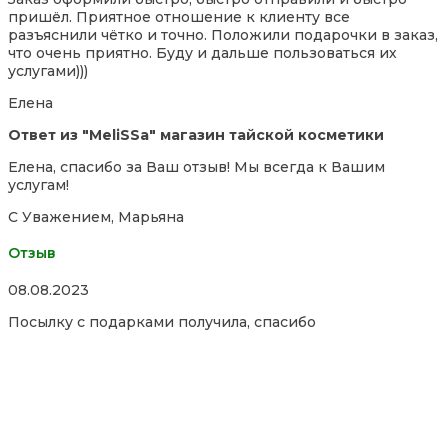
out
пришёл. Приятное отношение к клиенту все
of
разъяснили чётко и точно. Положили подарочки в заказ,
5
что очень приятно. Буду и дальше пользоваться их
услугами)))
Елена
Ответ из "MeliSSa" магазин тайской косметики
Елена, спасибо за Ваш отзыв! Мы всегда к Вашим
услугам!
С Уважением, Марьяна
Отзыв
Rated
08.08.2023
5,0
Посылку с подарками получила, спасибо
out
of
5