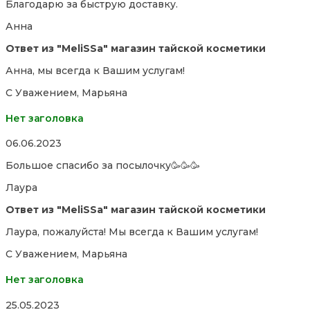
Благодарю за быструю доставку.
out
of
Анна
5
Ответ из "MeliSSa" магазин тайской косметики
Анна, мы всегда к Вашим услугам!
С Уважением, Марьяна
Нет заголовка
Rated
06.06.2023
5,0
Большое спасибо за посылочку🥳🥳🥳
out
of
Лаура
5
Ответ из "MeliSSa" магазин тайской косметики
Лаура, пожалуйста! Мы всегда к Вашим услугам!
С Уважением, Марьяна
Нет заголовка
Rated
25.05.2023