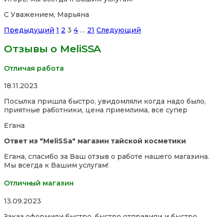
С Уважением, Марьяна
Site
Страница
Страница
Страница
Страница
Страница
Предыдущий
1
2
3
4
…
21
Следующий
Reviews
Отзывы о MeliSSA
навигация
Отличая работа
Rated
18.11.2023
5,0
Посылка пришла быстро, увидомляли когда надо было,
out
приятные работники, цена приемлима, все супер
of
5
Егана
Ответ из "MeliSSa" магазин тайской косметики
Егана, спасибо за Ваш отзыв о работе нашего магазина.
Мы всегда к Вашим услугам!
Отличный магазин
Rated
13.09.2023
5,0
Заказ оформили быстро, быстро отправили и быстро