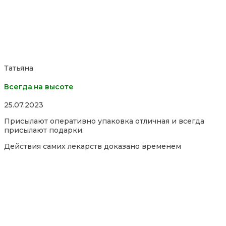
Татьяна
Всегда на высоте
Rated
25.07.2023
5,0
Присылают оперативно упаковка отличная и всегда
out
присылают подарки.
of
5
Действия самих лекарств доказано временем