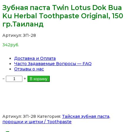
Зубная паста Twin Lotus Dok Bua
Ku Herbal Toothpaste Original, 150
гр.Таиланд
Артикул:
ЗП-28
342
руб.
Доставка и Оплата
Часто Задаваемые Вопросы — FAQ
Отзывы о нас
Количество
−
+
В корзину
товара
Зубная
паста
Twin
Lotus
Dok
Bua
Артикул:
ЗП-28
Категория:
Тайская зубная паста,
Ku
порошки и щетки / Toothpaste
Herbal
Toothpaste