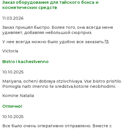
Заказ оборудования для тайского бокса и
косметических средств
Rated
11.03.2026
5,0
Заказ пришёл быстро. Более того, она всегда меня
out
удивляет, добавляя небольшой сюрприз.
of
5
У нее всегда можно было удобно все заказать.🥰
Victoria
Bistro i kachestvenno
Rated
10.10.2025
4,0
Mariyana, ocheni dobraya otzivchivaya. Vse bistro prishlo.
out
Pomogla naiti imenno te sredstva,kotorie neobhodimi.
of
5
Komine Natalia
Отлично!
Rated
10.10.2025
5,0
Все было очень оперативно отправлено. Вместе с
out