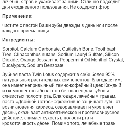
лечебных трав и ухаживает за ними. Отлично подходит
для ежедневного пользования. Не содержит фтор.
Применение:
чистите с пастой Ваши зубы дважды в день или после
каждого приема пищи.
Ингредиенты
:
Sorbitol, Calclum Carbonate, Cuttlefish Bone, Toothbash
Tree, Clinacanthus nutans, Sodium Lauryl Sulfate, Siiicon
Dioxide, Orange Jessamine Peppermint Oil Menthol Crystal,
Eucalyputs, Sodlum Benzoate.
Зубная паста Twin Lotus содержит в себе более 95%
натуральных растительных компонентов, благодаря им,
она имеет непривычный темно-кофейный цвет. Каждый
из компонентов абсолютно безопасен для зубов и
слизистых полости рта. Благодаря лечебным травам,
паста «Двойной Лотос» эффективно защищает зубы от
возникновения кариеса, оздоравливает и укрепляет
дёсны, оказывает антисептическое и противовирусное
действие, снимает сухость в полости рта и
кровоточивость дёсен. Помимо того, лечебные травы