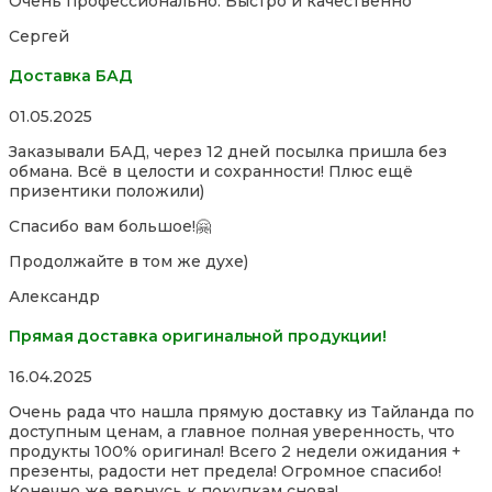
Очень профессионально. Быстро и качественно
out
of
Сергей
5
Доставка БАД
Rated
01.05.2025
5,0
Заказывали БАД, через 12 дней посылка пришла без
out
обмана. Всё в целости и сохранности! Плюс ещё
of
призентики положили)
5
Спасибо вам большое!🤗
Продолжайте в том же духе)
Александр
Прямая доставка оригинальной продукции!
Rated
16.04.2025
5,0
Очень рада что нашла прямую доставку из Тайланда по
out
доступным ценам, а главное полная уверенность, что
of
продукты 100% оригинал! Всего 2 недели ожидания +
5
презенты, радости нет предела! Огромное спасибо!
Конечно же вернусь к покупкам снова!