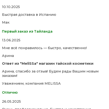
Rated
10.10.2025
5,0
Быстрая доставка в Испанию
out
of
Мак
5
Первый заказ из Тайланда
Rated
13.06.2025
5,0
Мне всё понравилось — быстро, качественно!
out
of
Арина
5
Ответ из "MeliSSa" магазин тайской косметики
Арина, спасибо за отзыв! Будем рады Вашим новым
заказам!
Уважением, компания MELISSA
Отлично
Rated
26.05.2025
5,0