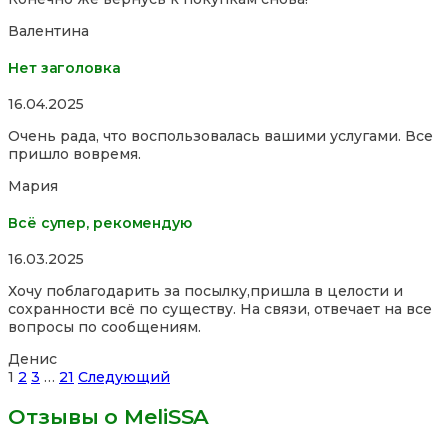
Валентина
Нет заголовка
Rated
16.04.2025
5,0
Очень рада, что воспользовалась вашими услугами. Все
out
пришло вовремя.
of
5
Мария
Всё супер, рекомендую
Rated
16.03.2025
5,0
Хочу поблагодарить за посылку,пришла в целости и
out
сохранности всё по существу. На связи, отвечает на все
of
вопросы по сообщениям.
5
Денис
Site
Страница
Страница
Страница
Страница
1
2
3
…
21
Следующий
Reviews
Отзывы о MeliSSA
навигация