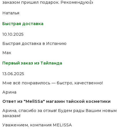
заказом пришел подарок. Рекомендую👍
of
5
Наталья
Быстрая доставка
Rated
10.10.2025
5,0
Быстрая доставка в Испанию
out
of
Мак
5
Первый заказ из Тайланда
Rated
13.06.2025
5,0
Мне всё понравилось — быстро, качественно!
out
of
Арина
5
Ответ из "MeliSSa" магазин тайской косметики
Арина, спасибо за отзыв! Будем рады Вашим новым
заказам!
Уважением, компания MELISSA