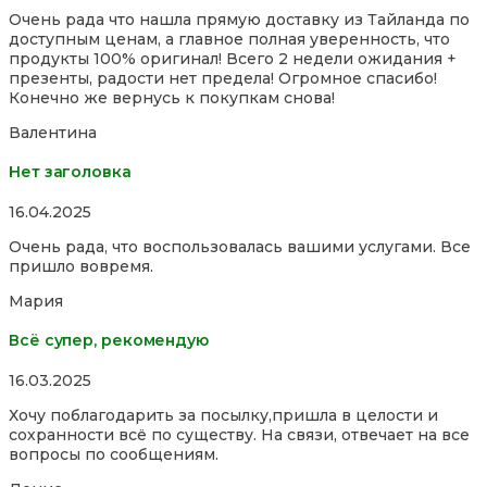
5,0
Очень рада что нашла прямую доставку из Тайланда по
out
доступным ценам, а главное полная уверенность, что
of
продукты 100% оригинал! Всего 2 недели ожидания +
5
презенты, радости нет предела! Огромное спасибо!
Конечно же вернусь к покупкам снова!
Валентина
Нет заголовка
Rated
16.04.2025
5,0
Очень рада, что воспользовалась вашими услугами. Все
out
пришло вовремя.
of
5
Мария
Всё супер, рекомендую
Rated
16.03.2025
5,0
Хочу поблагодарить за посылку,пришла в целости и
out
сохранности всё по существу. На связи, отвечает на все
of
вопросы по сообщениям.
5