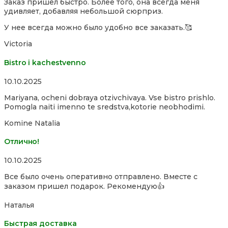
Заказ пришёл быстро. Более того, она всегда меня
out
удивляет, добавляя небольшой сюрприз.
of
5
У нее всегда можно было удобно все заказать.🥰
Victoria
Bistro i kachestvenno
Rated
10.10.2025
4,0
Mariyana, ocheni dobraya otzivchivaya. Vse bistro prishlo.
out
Pomogla naiti imenno te sredstva,kotorie neobhodimi.
of
5
Komine Natalia
Отлично!
Rated
10.10.2025
5,0
Все было очень оперативно отправлено. Вместе с
out
заказом пришел подарок. Рекомендую👍
of
5
Наталья
Быстрая доставка