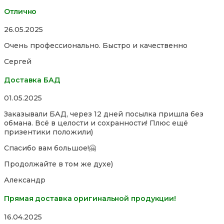
Отлично
Rated
26.05.2025
5,0
Очень профессионально. Быстро и качественно
out
of
Сергей
5
Доставка БАД
Rated
01.05.2025
5,0
Заказывали БАД, через 12 дней посылка пришла без
out
обмана. Всё в целости и сохранности! Плюс ещё
of
призентики положили)
5
Спасибо вам большое!🤗
Продолжайте в том же духе)
Александр
Прямая доставка оригинальной продукции!
Rated
16.04.2025