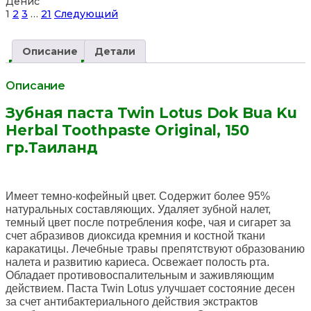
Денис
Site
Страница
Страница
Страница
Страница
1
2
3
…
21
Следующий
Reviews
навигация
Описание
Детали
Описание
Зубная паста Twin Lotus Dok Bua Ku
Herbal Toothpaste Original, 150
гр.Таиланд
Имеет темно-кофейный цвет. Содержит более 95%
натуральных составляющих. Удаляет зубной налет,
темный цвет после потребления кофе, чая и сигарет за
счет абразивов диоксида кремния и костной ткани
каракатицы. Лечебные травы препятствуют образованию
налета и развитию кариеса. Освежает полость рта.
Обладает противовоспалительным и заживляющим
действием. Паста Twin Lotus улучшает состояние десен
за счет антибактериального действия экстрактов