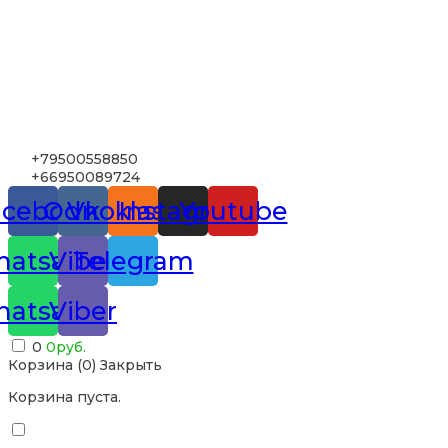
+79500558850
+66950089724
acebook
Odnoklassniki
Vk
Instagram
Youtube
atsapp
Viber
Telegram
atsapp
Viber
0
0
руб.
Корзина (
0
)
Закрыть
Корзина пуста.