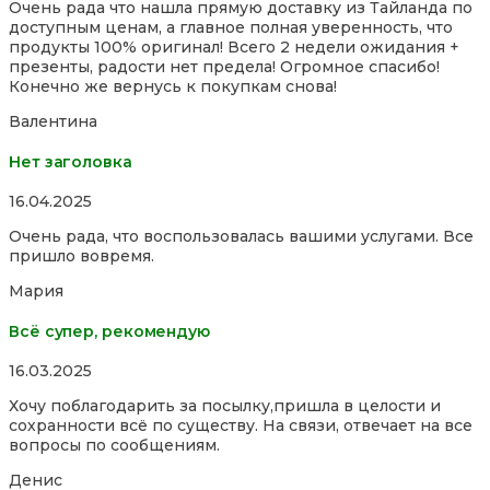
Очень рада что нашла прямую доставку из Тайланда по
out
доступным ценам, а главное полная уверенность, что
of
продукты 100% оригинал! Всего 2 недели ожидания +
5
презенты, радости нет предела! Огромное спасибо!
Конечно же вернусь к покупкам снова!
Валентина
Нет заголовка
Rated
16.04.2025
5,0
Очень рада, что воспользовалась вашими услугами. Все
out
пришло вовремя.
of
5
Мария
Всё супер, рекомендую
Rated
16.03.2025
5,0
Хочу поблагодарить за посылку,пришла в целости и
out
сохранности всё по существу. На связи, отвечает на все
of
вопросы по сообщениям.
5
Денис