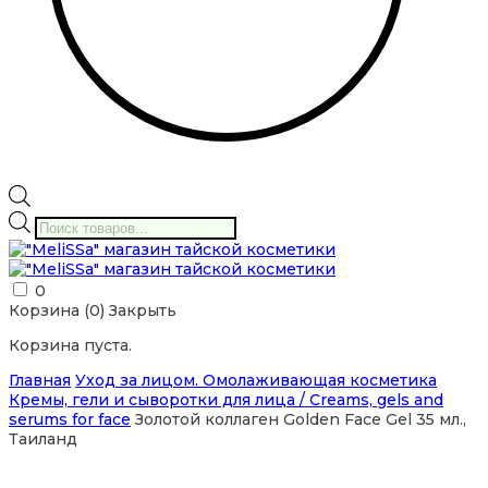
Поиск
товаров
0
Корзина (
0
)
Закрыть
Корзина пуста.
Главная
Уход за лицом. Омолаживающая косметика
Кремы, гели и сыворотки для лица / Creams, gels and
serums for face
Золотой коллаген Golden Face Gel 35 мл.,
Таиланд