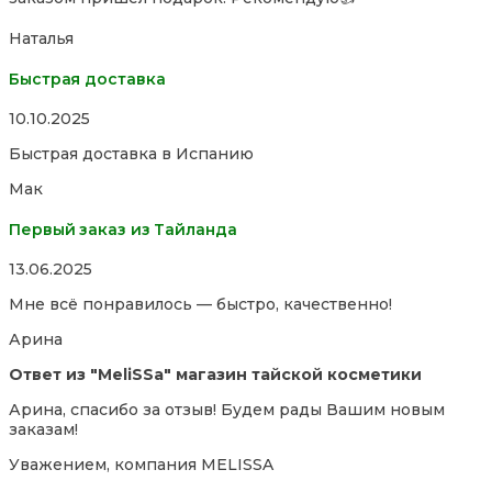
5
Наталья
Быстрая доставка
Rated
10.10.2025
5,0
Быстрая доставка в Испанию
out
of
Мак
5
Первый заказ из Тайланда
Rated
13.06.2025
5,0
Мне всё понравилось — быстро, качественно!
out
of
Арина
5
Ответ из "MeliSSa" магазин тайской косметики
Арина, спасибо за отзыв! Будем рады Вашим новым
заказам!
Уважением, компания MELISSA