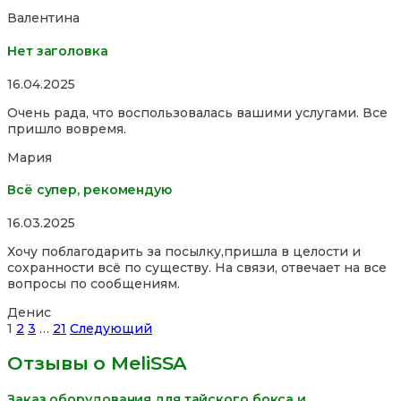
Валентина
Нет заголовка
Rated
16.04.2025
5,0
Очень рада, что воспользовалась вашими услугами. Все
out
пришло вовремя.
of
5
Мария
Всё супер, рекомендую
Rated
16.03.2025
5,0
Хочу поблагодарить за посылку,пришла в целости и
out
сохранности всё по существу. На связи, отвечает на все
of
вопросы по сообщениям.
5
Денис
Site
Страница
Страница
Страница
Страница
1
2
3
…
21
Следующий
Reviews
Отзывы о MeliSSA
навигация
Заказ оборудования для тайского бокса и