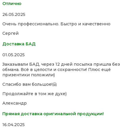
Отлично
Rated
26.05.2025
5,0
Очень профессионально. Быстро и качественно
out
of
Сергей
5
Доставка БАД
Rated
01.05.2025
5,0
Заказывали БАД, через 12 дней посылка пришла без
out
обмана. Всё в целости и сохранности! Плюс ещё
of
призентики положили)
5
Спасибо вам большое!🤗
Продолжайте в том же духе)
Александр
Прямая доставка оригинальной продукции!
Rated
16.04.2025
5,0