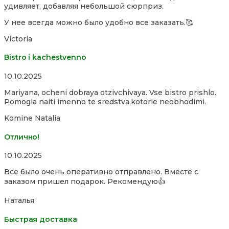
удивляет, добавляя небольшой сюрприз.
of
5
У нее всегда можно было удобно все заказать.🥰
Victoria
Bistro i kachestvenno
Rated
10.10.2025
4,0
Mariyana, ocheni dobraya otzivchivaya. Vse bistro prishlo.
out
Pomogla naiti imenno te sredstva,kotorie neobhodimi.
of
5
Komine Natalia
Отлично!
Rated
10.10.2025
5,0
Все было очень оперативно отправлено. Вместе с
out
заказом пришел подарок. Рекомендую👍
of
5
Наталья
Быстрая доставка