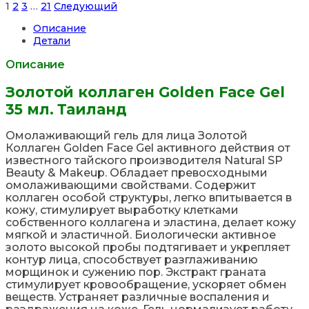
Site
Страница
Страница
Страница
Страница
1
2
3
…
21
Следующий
Reviews
Описание
навигация
Детали
Описание
Золотой коллаген Golden Face Gel
35 мл. Таиланд
Омолаживающий гель для лица Золотой
Коллаген Golden Face Gel активного действия от
известного тайского производителя Natural SP
Beauty & Makeup. Обладает превосходными
омолаживающими свойствами. Содержит
коллаген особой структуры, легко впитывается в
кожу, стимулирует выработку клетками
собственного коллагена и эластина, делает кожу
мягкой и эластичной. Биологически активное
золото высокой пробы подтягивает и укрепляет
контур лица, способствует разглаживанию
морщинок и сужению пор. Экстракт граната
стимулирует кровообращение, ускоряет обмен
веществ. Устраняет различные воспаления и