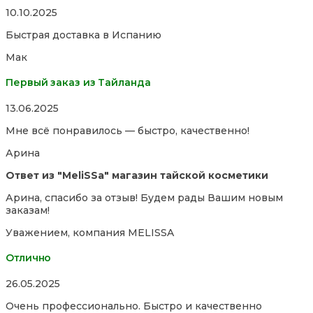
Rated
10.10.2025
5,0
Быстрая доставка в Испанию
out
of
Мак
5
Первый заказ из Тайланда
Rated
13.06.2025
5,0
Мне всё понравилось — быстро, качественно!
out
of
Арина
5
Ответ из "MeliSSa" магазин тайской косметики
Арина, спасибо за отзыв! Будем рады Вашим новым
заказам!
Уважением, компания MELISSA
Отлично
Rated
26.05.2025
5,0
Очень профессионально. Быстро и качественно
out