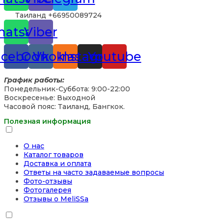
Таиланд +66950089724
atsapp
Viber
acebook
Odnoklassniki
Vk
Instagram
Youtube
График работы:
Понедельник-Суббота: 9:00-22:00
Воскресенье: Выходной
Часовой пояс: Таиланд, Бангкок.
Полезная информация
О нас
Каталог товаров
Доставка и оплата
Ответы на часто задаваемые вопросы
Фото-отзывы
Фотогалерея
Отзывы о MeliSSa