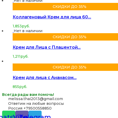
Нет в наличии
СКИДКИ ДО 35%
Коллагеновый Крем для лица 60…
1,853
руб.
Нет в наличии
СКИДКИ ДО 35%
Крем для Лица с Плацентой…
1,211
руб.
СКИДКИ ДО 35%
Крем для лица с Ананасом…
855
руб.
Всегда рады вам помочь!
‪melissa.thai2013@gmail.com
Ответим на любые вопросы
Россия +79500558850
atsapp
Viber
Telegram