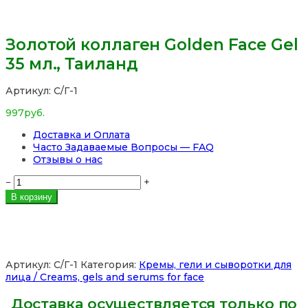
Золотой коллаген Golden Face Gel
35 мл., Таиланд
Артикул:
С/Г-1
997
руб.
Доставка и Оплата
Часто Задаваемые Вопросы — FAQ
Отзывы о нас
Количество
−
+
товара
В корзину
Золотой
коллаген
Golden
Face
Gel
Артикул:
С/Г-1
Категория:
Кремы, гели и сыворотки для
35
лица / Creams, gels and serums for face
мл.,
Таиланд
Доставка осуществляется только по