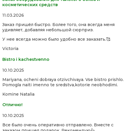
косметических средств
Rated
11.03.2026
5,0
Заказ пришёл быстро. Более того, она всегда меня
out
удивляет, добавляя небольшой сюрприз.
of
5
У нее всегда можно было удобно все заказать.🥰
Victoria
Bistro i kachestvenno
Rated
10.10.2025
4,0
Mariyana, ocheni dobraya otzivchivaya. Vse bistro prishlo.
out
Pomogla naiti imenno te sredstva,kotorie neobhodimi.
of
5
Komine Natalia
Отлично!
Rated
10.10.2025
5,0
Все было очень оперативно отправлено. Вместе с
out
заказом пришел подарок. Рекомендую👍
of