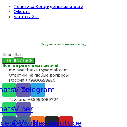
Политика Конфиденциальности
Оферта
Карта сайта
Подписаться на рассылку
Email
ПОДПИСАТЬСЯ
Всегда рады вам помочь!
‪melissa.thai2013@gmail.com
Ответим на любые вопросы
Россия +79500558850
atsapp
Viber
Telegram
Таиланд +66950089724
atsapp
Viber
acebook
Odnoklassniki
Vk
Instagram
Youtube