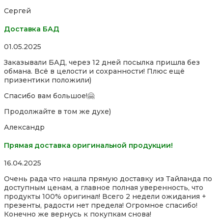
of
Сергей
5
Доставка БАД
Rated
01.05.2025
5,0
Заказывали БАД, через 12 дней посылка пришла без
out
обмана. Всё в целости и сохранности! Плюс ещё
of
призентики положили)
5
Спасибо вам большое!🤗
Продолжайте в том же духе)
Александр
Прямая доставка оригинальной продукции!
Rated
16.04.2025
5,0
Очень рада что нашла прямую доставку из Тайланда по
out
доступным ценам, а главное полная уверенность, что
of
продукты 100% оригинал! Всего 2 недели ожидания +
5
презенты, радости нет предела! Огромное спасибо!
Конечно же вернусь к покупкам снова!