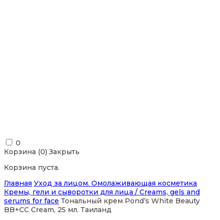
0
Корзина (
0
)
Закрыть
Корзина пуста.
Главная
Уход за лицом. Омолаживающая косметика
Кремы, гели и сыворотки для лица / Creams, gels and
serums for face
Тональный крем Pond’s White Beauty
BB+СС Cream, 25 мл. Таиланд