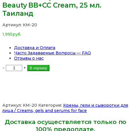
Beauty BB+СС Cream, 25 мл.
Таиланд
Артикул:
КМ-20
1,995
руб.
Доставка и Оплата
Часто Задаваемые Вопросы — FAQ
Отзывы о нас
Количество
−
+
В корзину
товара
Тональный
крем
Pond’s
White
Beauty
BB+СС
Артикул:
КМ-20
Категория:
Кремы, гели и сыворотки для
Cream,
лица / Creams, gels and serums for face
25
мл.
Доставка осуществляется только по
Таиланд
100% предоплате.