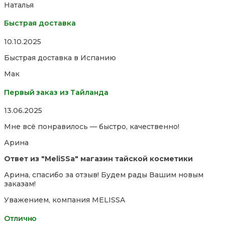
Наталья
Быстрая доставка
Rated
10.10.2025
5,0
Быстрая доставка в Испанию
out
of
Мак
5
Первый заказ из Тайланда
Rated
13.06.2025
5,0
Мне всё понравилось — быстро, качественно!
out
of
Арина
5
Ответ из "MeliSSa" магазин тайской косметики
Арина, спасибо за отзыв! Будем рады Вашим новым
заказам!
Уважением, компания MELISSA
Отлично