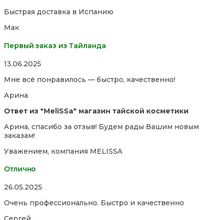
5,0
Быстрая доставка в Испанию
out
of
Мак
5
Первый заказ из Тайланда
Rated
13.06.2025
5,0
Мне всё понравилось — быстро, качественно!
out
of
Арина
5
Ответ из "MeliSSa" магазин тайской косметики
Арина, спасибо за отзыв! Будем рады Вашим новым
заказам!
Уважением, компания MELISSA
Отлично
Rated
26.05.2025
5,0
Очень профессионально. Быстро и качественно
out
of
Сергей