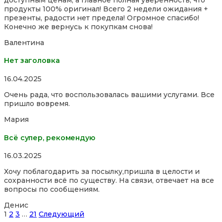
of
продукты 100% оригинал! Всего 2 недели ожидания +
5
презенты, радости нет предела! Огромное спасибо!
Конечно же вернусь к покупкам снова!
Валентина
Нет заголовка
Rated
16.04.2025
5,0
Очень рада, что воспользовалась вашими услугами. Все
out
пришло вовремя.
of
5
Мария
Всё супер, рекомендую
Rated
16.03.2025
5,0
Хочу поблагодарить за посылку,пришла в целости и
out
сохранности всё по существу. На связи, отвечает на все
of
вопросы по сообщениям.
5
Денис
Site
Страница
Страница
Страница
Страница
1
2
3
…
21
Следующий