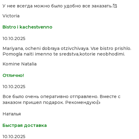
5
У нее всегда можно было удобно все заказать.🥰
Victoria
Bistro i kachestvenno
Rated
10.10.2025
4,0
Mariyana, ocheni dobraya otzivchivaya. Vse bistro prishlo.
out
Pomogla naiti imenno te sredstva,kotorie neobhodimi.
of
5
Komine Natalia
Отлично!
Rated
10.10.2025
5,0
Все было очень оперативно отправлено. Вместе с
out
заказом пришел подарок. Рекомендую👍
of
5
Наталья
Быстрая доставка
Rated
10.10.2025