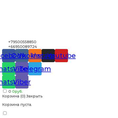
+79500558850
+66950089724
acebook
Odnoklassniki
Vk
Instagram
Youtube
atsapp
Viber
Telegram
atsapp
Viber
0
0
руб.
Корзина (
0
)
Закрыть
Корзина пуста.