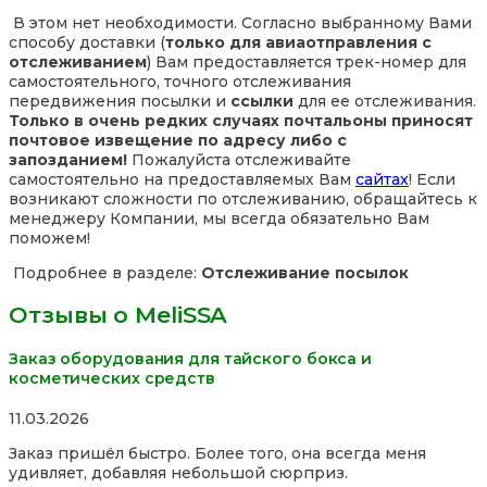
В этом нет необходимости. Согласно выбранному Вами
способу доставки (
только для авиаотправления с
отслеживанием
) Вам предоставляется трек-номер для
самостоятельного, точного отслеживания
передвижения посылки и
ссылки
для ее отслеживания.
Только в очень редких случаях почтальоны приносят
почтовое извещение по адресу либо с
запозданием!
Пожалуйста отслеживайте
самостоятельно на предоставляемых Вам
сайтах
! Если
возникают сложности по отслеживанию, обращайтесь к
менеджеру Компании, мы всегда обязательно Вам
поможем!
Подробнее в разделе:
Отслеживание посылок
Отзывы о MeliSSA
Заказ оборудования для тайского бокса и
косметических средств
Rated
11.03.2026
5,0
Заказ пришёл быстро. Более того, она всегда меня
out
удивляет, добавляя небольшой сюрприз.
of