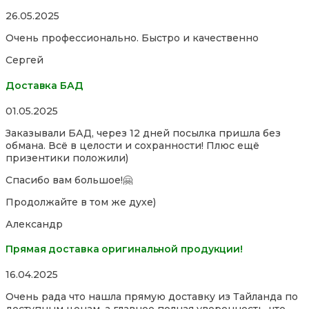
Rated
26.05.2025
5,0
Очень профессионально. Быстро и качественно
out
of
Сергей
5
Доставка БАД
Rated
01.05.2025
5,0
Заказывали БАД, через 12 дней посылка пришла без
out
обмана. Всё в целости и сохранности! Плюс ещё
of
призентики положили)
5
Спасибо вам большое!🤗
Продолжайте в том же духе)
Александр
Прямая доставка оригинальной продукции!
Rated
16.04.2025
5,0
Очень рада что нашла прямую доставку из Тайланда по
out
доступным ценам, а главное полная уверенность, что