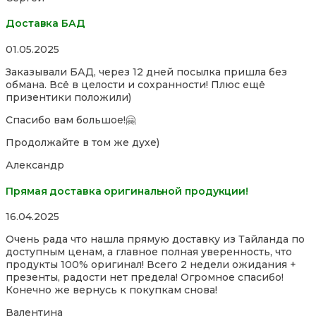
5
Доставка БАД
Rated
01.05.2025
5,0
Заказывали БАД, через 12 дней посылка пришла без
out
обмана. Всё в целости и сохранности! Плюс ещё
of
призентики положили)
5
Спасибо вам большое!🤗
Продолжайте в том же духе)
Александр
Прямая доставка оригинальной продукции!
Rated
16.04.2025
5,0
Очень рада что нашла прямую доставку из Тайланда по
out
доступным ценам, а главное полная уверенность, что
of
продукты 100% оригинал! Всего 2 недели ожидания +
5
презенты, радости нет предела! Огромное спасибо!
Конечно же вернусь к покупкам снова!
Валентина