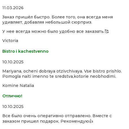
Rated
11.03.2026
5,0
Заказ пришёл быстро. Более того, она всегда меня
out
удивляет, добавляя небольшой сюрприз.
of
5
У нее всегда можно было удобно все заказать.🥰
Victoria
Bistro i kachestvenno
Rated
10.10.2025
4,0
Mariyana, ocheni dobraya otzivchivaya. Vse bistro prishlo.
out
Pomogla naiti imenno te sredstva,kotorie neobhodimi.
of
5
Komine Natalia
Отлично!
Rated
10.10.2025
5,0
Все было очень оперативно отправлено. Вместе с
out
заказом пришел подарок. Рекомендую👍
of
5