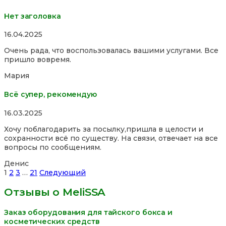
Нет заголовка
Rated
16.04.2025
5,0
Очень рада, что воспользовалась вашими услугами. Все
out
пришло вовремя.
of
5
Мария
Всё супер, рекомендую
Rated
16.03.2025
5,0
Хочу поблагодарить за посылку,пришла в целости и
out
сохранности всё по существу. На связи, отвечает на все
of
вопросы по сообщениям.
5
Денис
Site
Страница
Страница
Страница
Страница
1
2
3
…
21
Следующий
Reviews
Отзывы о MeliSSA
навигация
Заказ оборудования для тайского бокса и
косметических средств