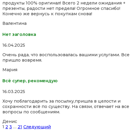
продукты 100% оригинал! Всего 2 недели ожидания +
5
презенты, радости нет предела! Огромное спасибо!
Конечно же вернусь к покупкам снова!
Валентина
Нет заголовка
Rated
16.04.2025
5,0
Очень рада, что воспользовалась вашими услугами. Все
out
пришло вовремя.
of
5
Мария
Всё супер, рекомендую
Rated
16.03.2025
5,0
Хочу поблагодарить за посылку,пришла в целости и
out
сохранности всё по существу. На связи, отвечает на все
of
вопросы по сообщениям.
5
Денис
Site
Страница
Страница
Страница
Страница
1
2
3
…
21
Следующий