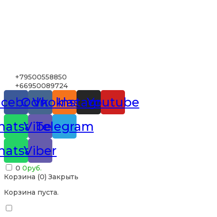
+79500558850
+66950089724
acebook
Odnoklassniki
Vk
Instagram
Youtube
atsapp
Viber
Telegram
atsapp
Viber
0
0
руб.
Корзина (
0
)
Закрыть
Корзина пуста.