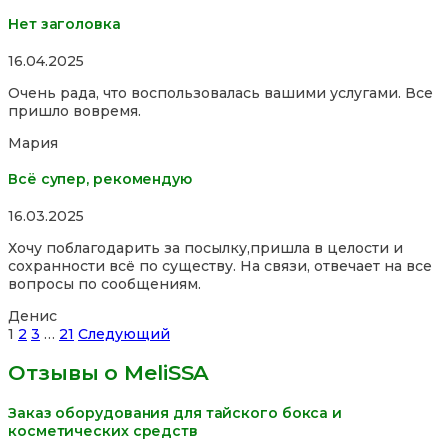
Нет заголовка
Rated
16.04.2025
5,0
Очень рада, что воспользовалась вашими услугами. Все
out
пришло вовремя.
of
5
Мария
Всё супер, рекомендую
Rated
16.03.2025
5,0
Хочу поблагодарить за посылку,пришла в целости и
out
сохранности всё по существу. На связи, отвечает на все
of
вопросы по сообщениям.
5
Денис
Site
Страница
Страница
Страница
Страница
1
2
3
…
21
Следующий
Reviews
Отзывы о MeliSSA
навигация
Заказ оборудования для тайского бокса и
косметических средств