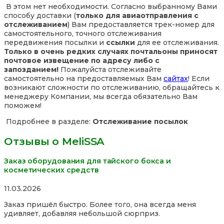
В этом нет необходимости. Согласно выбранному Вами
способу доставки (
только для авиаотправления с
отслеживанием
) Вам предоставляется трек-номер для
самостоятельного, точного отслеживания
передвижения посылки и
ссылки
для ее отслеживания.
Только в очень редких случаях почтальоны приносят
почтовое извещение по адресу либо с
запозданием!
Пожалуйста отслеживайте
самостоятельно на предоставляемых Вам
сайтах
! Если
возникают сложности по отслеживанию, обращайтесь к
менеджеру Компании, мы всегда обязательно Вам
поможем!
Подробнее в разделе:
Отслеживание посылок
Отзывы о MeliSSA
Заказ оборудования для тайского бокса и
косметических средств
Rated
11.03.2026
5,0
Заказ пришёл быстро. Более того, она всегда меня
out
удивляет, добавляя небольшой сюрприз.
of
5