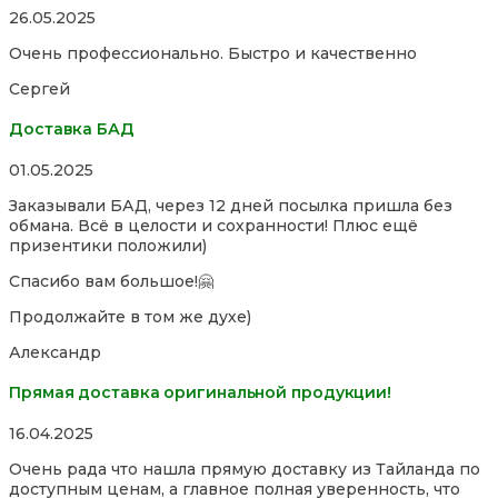
Rated
26.05.2025
5,0
Очень профессионально. Быстро и качественно
out
of
Сергей
5
Доставка БАД
Rated
01.05.2025
5,0
Заказывали БАД, через 12 дней посылка пришла без
out
обмана. Всё в целости и сохранности! Плюс ещё
of
призентики положили)
5
Спасибо вам большое!🤗
Продолжайте в том же духе)
Александр
Прямая доставка оригинальной продукции!
Rated
16.04.2025
5,0
Очень рада что нашла прямую доставку из Тайланда по
out
доступным ценам, а главное полная уверенность, что
of