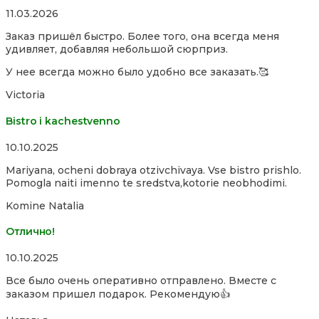
Rated
11.03.2026
5,0
Заказ пришёл быстро. Более того, она всегда меня
out
удивляет, добавляя небольшой сюрприз.
of
5
У нее всегда можно было удобно все заказать.🥰
Victoria
Bistro i kachestvenno
Rated
10.10.2025
4,0
Mariyana, ocheni dobraya otzivchivaya. Vse bistro prishlo.
out
Pomogla naiti imenno te sredstva,kotorie neobhodimi.
of
5
Komine Natalia
Отлично!
Rated
10.10.2025
5,0
Все было очень оперативно отправлено. Вместе с
out
заказом пришел подарок. Рекомендую👍
of
5