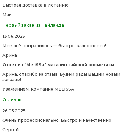
5,0
Быстрая доставка в Испанию
out
of
Мак
5
Первый заказ из Тайланда
Rated
13.06.2025
5,0
Мне всё понравилось — быстро, качественно!
out
of
Арина
5
Ответ из "MeliSSa" магазин тайской косметики
Арина, спасибо за отзыв! Будем рады Вашим новым
заказам!
Уважением, компания MELISSA
Отлично
Rated
26.05.2025
5,0
Очень профессионально. Быстро и качественно
out
of
Сергей
5