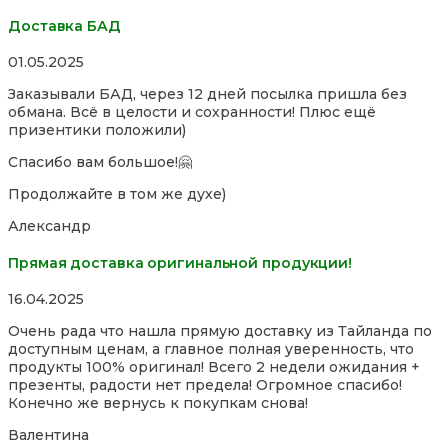
Доставка БАД
Rated
01.05.2025
5,0
Заказывали БАД, через 12 дней посылка пришла без
out
обмана. Всё в целости и сохранности! Плюс ещё
of
призентики положили)
5
Спасибо вам большое!🤗
Продолжайте в том же духе)
Александр
Прямая доставка оригинальной продукции!
Rated
16.04.2025
5,0
Очень рада что нашла прямую доставку из Тайланда по
out
доступным ценам, а главное полная уверенность, что
of
продукты 100% оригинал! Всего 2 недели ожидания +
5
презенты, радости нет предела! Огромное спасибо!
Конечно же вернусь к покупкам снова!
Валентина