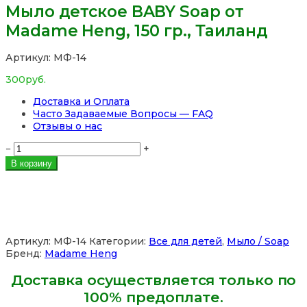
Мыло детское BABY Soap от
Madame Heng, 150 гр., Таиланд
Артикул:
МФ-14
300
руб.
Доставка и Оплата
Часто Задаваемые Вопросы — FAQ
Отзывы о нас
Количество
−
+
товара
В корзину
Мыло
детское
BABY
Soap
от
Madame
Артикул:
МФ-14
Категории:
Все для детей
,
Мыло / Soap
Heng,
Бренд:
Madame Heng
150
гр.,
Доставка осуществляется только по
Таиланд
100% предоплате.