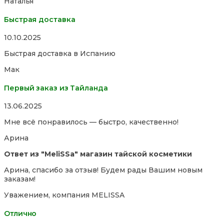
Наталья
Быстрая доставка
Rated
10.10.2025
5,0
Быстрая доставка в Испанию
out
of
Мак
5
Первый заказ из Тайланда
Rated
13.06.2025
5,0
Мне всё понравилось — быстро, качественно!
out
of
Арина
5
Ответ из "MeliSSa" магазин тайской косметики
Арина, спасибо за отзыв! Будем рады Вашим новым
заказам!
Уважением, компания MELISSA
Отлично