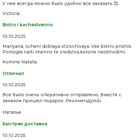
У нее всегда можно было удобно все заказать.🥰
Victoria
Bistro i kachestvenno
Rated
10.10.2025
4,0
Mariyana, ocheni dobraya otzivchivaya. Vse bistro prishlo.
out
Pomogla naiti imenno te sredstva,kotorie neobhodimi.
of
5
Komine Natalia
Отлично!
Rated
10.10.2025
5,0
Все было очень оперативно отправлено. Вместе с
out
заказом пришел подарок. Рекомендую👍
of
5
Наталья
Быстрая доставка
Rated
10.10.2025