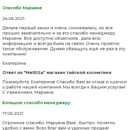
Спасибо Марьяне
Rated
24.06.2021
5,0
Делала первый заказ и очень сомневалась, но все
out
прошло замечательно и за это спасибо менеджеру
of
Марьяне. Все доступно объяснила , дала всю
5
информацию и всегда была на связи. Очень приятно
такое обслуживание. Думаю обращусь ещё не раз в эту
компанию!
Екатерина
Ответ из "MeliSSa" магазин тайской косметики
Пожалуйста, Екатерина! Спасибо Вам за отзыв и оценки
о работе нашей компании! Мы всегда к Вашим услугам!
С Уважением, Марьяна
Большое спасибо менеджеру
Rated
17.06.2021
5,0
Огромное спасибо, Марьяна Вам!…быстро, понятно,
out
удобно с вами. Всех благ вам и удачных продаж!
of