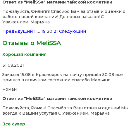
Ответ из "MeliSSa" магазин тайской косметики
Пожалуйста, Филипп! Спасибо Вам за отзыв и оценки о
работе нашей компании! До новых заказов! С
Уважением, Марьяна
Site
Страница
Страница
Страница
Страница
Предыдущий
1
…
19
20
21
Следующий
Reviews
Отзывы о MeliSSA
навигация
Хорошая компания
Rated
31.08.2021
5,0
Заказал 15.08 в Красноярск на почту пришёл 30.08 всё
out
пришло в отличном состоянии спасибо Марьяне.
of
5
Роман
Ответ из "MeliSSa" магазин тайской косметики
Пожалуйста, Роман! Спасибо за Ваш отзыв и оценки! Мы
всегда к Вашим услугам! С Уважением, Марьяна
Все супер