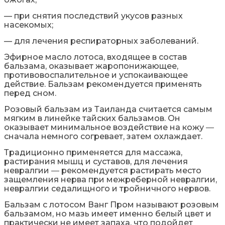
— при снятия последствий укусов разных
насекомых;
— для лечения респираторных заболеваний.
Эфирное масло лотоса, входящее в состав
бальзама, оказывает жаропонижающее,
противовоспалительное и успокаивающее
действие. Бальзам рекомендуется применять
перед сном.
Розовый бальзам из Таиланда считается самым
мягким в линейке тайских бальзамов. Он
оказывает минимальное воздействие на кожу ―
сначала немного согревает, затем охлаждает.
Традиционно применяется для массажа,
растирания мышц и суставов, для лечения
невралгии ― рекомендуется растирать место
защемления нерва при межреберной невралгии,
невралгии седалищного и тройничного нервов.
Бальзам с лотосом Ванг Пром называют розовым
бальзамом, но мазь имеет именно белый цвет и
практически не имеет запаха, что подойдет