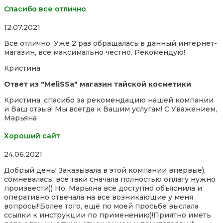
Спасибо все отлично
Rated
12.07.2021
5,0
Все отлично. Уже 2 раз обращалась в данный интернет-
out
магазин, все максимально честно. Рекомендую!
of
5
Кристина
Ответ из "MeliSSa" магазин тайской косметики
Кристина, спасибо за рекомендацию нашей компании
и Ваш отзыв! Мы всегда к Вашим услугам! С Уважением,
Марьяна
Хороший сайт
Rated
24.06.2021
5,0
Добрый день! Заказывала в этой компании впервые),
out
сомневалась, всё таки сначала полностью оплату нужно
of
произвести)) Но, Марьяна всё доступно объяснила и
5
оперативно отвечала на все возникающие у меня
вопросы!!Более того, ещё по моей просьбе выслала
ссылки к инструкции по применению)!Приятно иметь