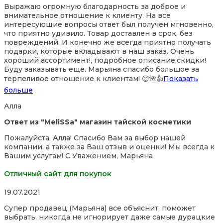
Выражаю огромную благодарность за доброе и
out
внимательное отношение к клиенту. На все
of
интересующие вопросы ответ был получен мгновенно,
5
что приятно удивило. Товар доставлен в срок, без
повреждений. И конечно же всегда приятно получать
подарки, которые вкладывают в наш заказ. Очень
хороший ассортимент!, подробное описание,скидки!
Буду заказывать ещё. Марьяна спасибо большое за
терпеливое отношение к
клиентам! 😊🌺👍
Показать
больше
Алла
Ответ из "MeliSSa" магазин тайской косметики
Пожалуйста, Алла! Спасибо Вам за выбор нашей
компании, а также за Ваш отзыв и оценки! Мы всегда к
Вашим услугам! С Уважением, Марьяна
Отличный сайт для покупок
Rated
19.07.2021
5,0
Супер продавец (Марьяна) все объяснит, поможет
out
выбрать, никогда не игнорирует даже самые дурацкие
of