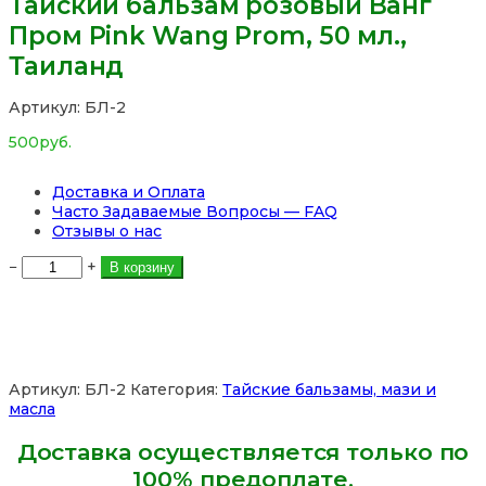
Тайский бальзам розовый Ванг
Пром Pink Wang Prom, 50 мл.,
Таиланд
Артикул:
БЛ-2
500
руб.
Доставка и Оплата
Часто Задаваемые Вопросы — FAQ
Отзывы о нас
Количество
−
+
В корзину
товара
Тайский
бальзам
розовый
Ванг
Пром
Артикул:
БЛ-2
Категория:
Тайские бальзамы, мази и
Pink
масла
Wang
Prom,
Доставка осуществляется только по
50
100% предоплате.
мл.,