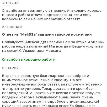
Rated
31.08.2021
5,0
Спасибо за оперативную отправку. Упаковано хорошо.
out
В целом работа отлично организована, если есть
of
вопросы то вам на них оперативно ответят.
5
Александр
Ответ из "MeliSSa" магазин тайской косметики
Пожалуйста, Александр! Спасибо Вам за отзыв и оценки
работы нашей компании! Мы всегда к Вашим услугам и
на связи! С Уважением, Марьяна
Спасибо за хорошую работу
Rated
01.08.2021
5,0
Выражаю огромную благодарность за доброе и
out
внимательное отношение к клиенту. На все
of
интересующие вопросы ответ был получен мгновенно,
5
что приятно удивило. Товар доставлен в срок, без
повреждений. И конечно же всегда приятно получать
подарки, которые вкладывают в наш заказ. Очень
хороший ассортимент!, подробное описание,скидки!
Буду заказывать ещё. Марьяна спасибо большое за