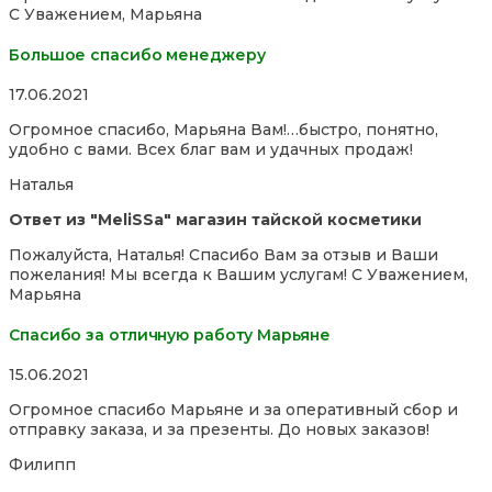
С Уважением, Марьяна
Большое спасибо менеджеру
Rated
17.06.2021
5,0
Огромное спасибо, Марьяна Вам!…быстро, понятно,
out
удобно с вами. Всех благ вам и удачных продаж!
of
5
Наталья
Ответ из "MeliSSa" магазин тайской косметики
Пожалуйста, Наталья! Спасибо Вам за отзыв и Ваши
пожелания! Мы всегда к Вашим услугам! С Уважением,
Марьяна
Спасибо за отличную работу Марьяне
Rated
15.06.2021
5,0
Огромное спасибо Марьяне и за оперативный сбор и
out
отправку заказа, и за презенты. До новых заказов!
of
5
Филипп