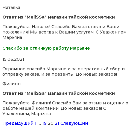
5
Наталья
Ответ из "MeliSSa" магазин тайской косметики
Пожалуйста, Наталья! Спасибо Вам за отзыв и Ваши
пожелания! Мы всегда к Вашим услугам! С Уважением,
Марьяна
Спасибо за отличную работу Марьяне
Rated
15.06.2021
5,0
Огромное спасибо Марьяне и за оперативный сбор и
out
отправку заказа, и за презенты. До новых заказов!
of
5
Филипп
Ответ из "MeliSSa" магазин тайской косметики
Пожалуйста, Филипп! Спасибо Вам за отзыв и оценки о
работе нашей компании! До новых заказов! С
Уважением, Марьяна
Site
Страница
Страница
Страница
Страница
Предыдущий
1
…
19
20
21
Следующий
Reviews