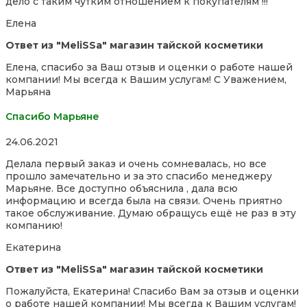
дело с таким чутким отношением к покупателям !!!
Елена
Ответ из "MeliSSa" магазин тайской косметики
Елена, спасибо за Ваш отзыв и оценки о работе нашей
компании! Мы всегда к Вашим услугам! С Уважением,
Марьяна
Спасибо Марьяне
Rated
24.06.2021
5,0
Делала первый заказ и очень сомневалась, но все
out
прошло замечательно и за это спасибо менеджеру
of
Марьяне. Все доступно объяснила , дала всю
5
информацию и всегда была на связи. Очень приятно
такое обслуживание. Думаю обращусь ещё не раз в эту
компанию!
Екатерина
Ответ из "MeliSSa" магазин тайской косметики
Пожалуйста, Екатерина! Спасибо Вам за отзыв и оценки
о работе нашей компании! Мы всегда к Вашим услугам!