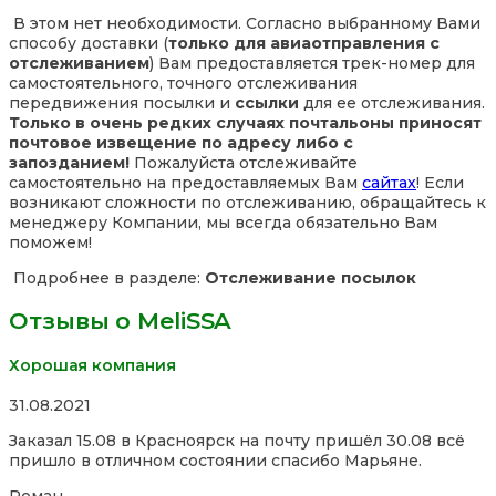
В этом нет необходимости. Согласно выбранному Вами
способу доставки (
только для авиаотправления с
отслеживанием
) Вам предоставляется трек-номер для
самостоятельного, точного отслеживания
передвижения посылки и
ссылки
для ее отслеживания.
Только в очень редких случаях почтальоны приносят
почтовое извещение по адресу либо с
запозданием!
Пожалуйста отслеживайте
самостоятельно на предоставляемых Вам
сайтах
! Если
возникают сложности по отслеживанию, обращайтесь к
менеджеру Компании, мы всегда обязательно Вам
поможем!
Подробнее в разделе:
Отслеживание посылок
Отзывы о MeliSSA
Хорошая компания
Rated
31.08.2021
5,0
Заказал 15.08 в Красноярск на почту пришёл 30.08 всё
out
пришло в отличном состоянии спасибо Марьяне.
of
5