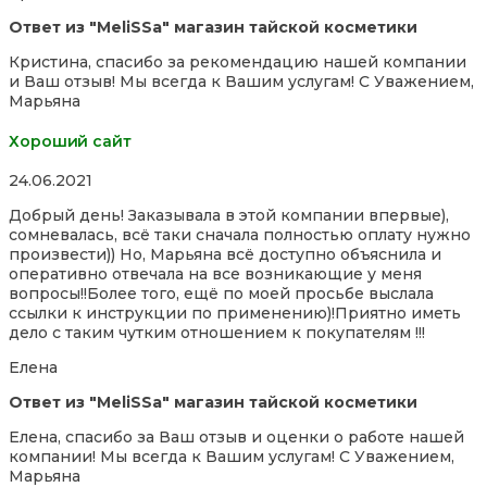
Ответ из "MeliSSa" магазин тайской косметики
Кристина, спасибо за рекомендацию нашей компании
и Ваш отзыв! Мы всегда к Вашим услугам! С Уважением,
Марьяна
Хороший сайт
Rated
24.06.2021
5,0
Добрый день! Заказывала в этой компании впервые),
out
сомневалась, всё таки сначала полностью оплату нужно
of
произвести)) Но, Марьяна всё доступно объяснила и
5
оперативно отвечала на все возникающие у меня
вопросы!!Более того, ещё по моей просьбе выслала
ссылки к инструкции по применению)!Приятно иметь
дело с таким чутким отношением к покупателям !!!
Елена
Ответ из "MeliSSa" магазин тайской косметики
Елена, спасибо за Ваш отзыв и оценки о работе нашей
компании! Мы всегда к Вашим услугам! С Уважением,
Марьяна