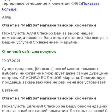
терпеливое отношение к
клиентам! 😊🌺👍
Показать
больше
Алла
Ответ из "MeliSSa" магазин тайской косметики
Пожалуйста, Алла! Спасибо Вам за выбор нашей
компании, а также за Ваш отзыв и оценки! Мы всегда к
Вашим услугам! С Уважением, Марьяна
Отличный сайт для покупок
Rated
19.07.2021
5,0
Супер продавец (Марьяна) все объяснит, поможет
out
выбрать, никогда не игнорирует даже самые дурацкие
of
вопросы. СПАСИБО БОЛЬШОЕ Марьяна. Рекомендую
5
продавца, заказываю уже не раз, меня все устраивает
Евгения
Ответ из "MeliSSa" магазин тайской косметики
Пожалуйста, Евгения! Спасибо за Вашу рекомендацию
и отзыв о работе нашей компании! До новых заказов! С