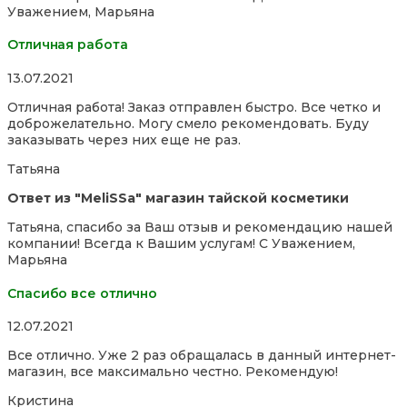
Уважением, Марьяна
Отличная работа
Rated
13.07.2021
5,0
Отличная работа! Заказ отправлен быстро. Все четко и
out
доброжелательно. Могу смело рекомендовать. Буду
of
заказывать через них еще не раз.
5
Татьяна
Ответ из "MeliSSa" магазин тайской косметики
Татьяна, спасибо за Ваш отзыв и рекомендацию нашей
компании! Всегда к Вашим услугам! С Уважением,
Марьяна
Спасибо все отлично
Rated
12.07.2021
5,0
Все отлично. Уже 2 раз обращалась в данный интернет-
out
магазин, все максимально честно. Рекомендую!
of
5
Кристина