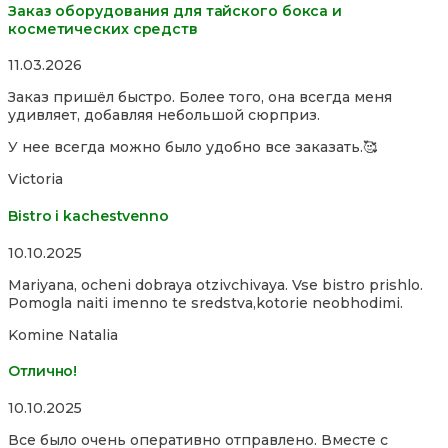
Заказ оборудования для тайского бокса и
косметических средств
Rated
11.03.2026
5,0
Заказ пришёл быстро. Более того, она всегда меня
out
удивляет, добавляя небольшой сюрприз.
of
5
У нее всегда можно было удобно все заказать.🥰
Victoria
Bistro i kachestvenno
Rated
10.10.2025
4,0
Mariyana, ocheni dobraya otzivchivaya. Vse bistro prishlo.
out
Pomogla naiti imenno te sredstva,kotorie neobhodimi.
of
5
Komine Natalia
Отлично!
Rated
10.10.2025
5,0
Все было очень оперативно отправлено. Вместе с
out