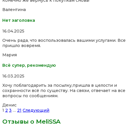
Конечно же вернусь к покупкам снова!
Валентина
Нет заголовка
Rated
16.04.2025
5,0
Очень рада, что воспользовалась вашими услугами. Все
out
пришло вовремя.
of
5
Мария
Всё супер, рекомендую
Rated
16.03.2025
5,0
Хочу поблагодарить за посылку,пришла в целости и
out
сохранности всё по существу. На связи, отвечает на все
of
вопросы по сообщениям.
5
Денис
Site
Страница
Страница
Страница
Страница
1
2
3
…
21
Следующий
Reviews
Отзывы о MeliSSA
навигация