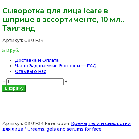
Сыворотка для лица Icare в
шприце в ассортименте, 10 мл.,
Таиланд
Артикул:
СВ/Л-34
513
руб.
Доставка и Оплата
Часто Задаваемые Вопросы — FAQ
Отзывы о нас
Количество
−
+
товара
В корзину
Сыворотка
для
лица
Icare
в
шприце
Артикул:
СВ/Л-34
Категория:
Кремы, гели и сыворотки
в
для лица / Creams, gels and serums for face
ассортименте,
10