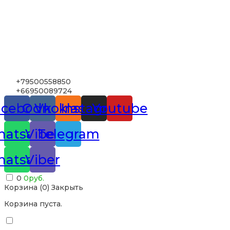
+79500558850
+66950089724
acebook
Odnoklassniki
Vk
Instagram
Youtube
atsapp
Viber
Telegram
atsapp
Viber
0
0
руб.
Корзина (
0
)
Закрыть
Корзина пуста.