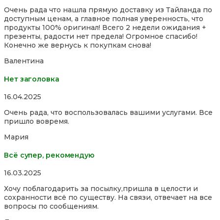
5,0
Очень рада что нашла прямую доставку из Тайланда по
out
доступным ценам, а главное полная уверенность, что
of
продукты 100% оригинал! Всего 2 недели ожидания +
5
презенты, радости нет предела! Огромное спасибо!
Конечно же вернусь к покупкам снова!
Валентина
Нет заголовка
Rated
16.04.2025
5,0
Очень рада, что воспользовалась вашими услугами. Все
out
пришло вовремя.
of
5
Мария
Всё супер, рекомендую
Rated
16.03.2025
5,0
Хочу поблагодарить за посылку,пришла в целости и
out
сохранности всё по существу. На связи, отвечает на все
of
вопросы по сообщениям.
5