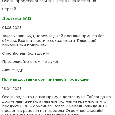
Очень профессионально. Быстро и качественно
out
of
Сергей
5
Доставка БАД
Rated
01.05.2025
5,0
Заказывали БАД, через 12 дней посылка пришла без
out
обмана. Всё в целости и сохранности! Плюс ещё
of
призентики положили)
5
Спасибо вам большое!🤗
Продолжайте в том же духе)
Александр
Прямая доставка оригинальной продукции!
Rated
16.04.2025
5,0
Очень рада что нашла прямую доставку из Тайланда по
out
доступным ценам, а главное полная уверенность, что
of
продукты 100% оригинал! Всего 2 недели ожидания +
5
презенты, радости нет предела! Огромное спасибо!