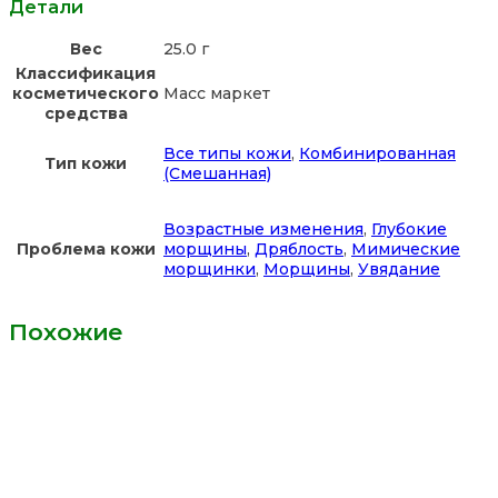
Детали
Вес
25.0 г
Классификация
косметического
Масс маркет
средства
Все типы кожи
,
Комбинированная
Тип кожи
(Смешанная)
Возрастные изменения
,
Глубокие
Проблема кожи
морщины
,
Дряблость
,
Мимические
морщинки
,
Морщины
,
Увядание
Похожие