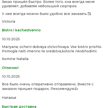
Заказ пришёл быстро. Более того, она всегда меня
out
удивляет, добавляя небольшой сюрприз.
of
5
У нее всегда можно было удобно все заказать.🥰
Victoria
Bistro i kachestvenno
Rated
10.10.2025
4,0
Mariyana, ocheni dobraya otzivchivaya. Vse bistro prishlo.
out
Pomogla naiti imenno te sredstva,kotorie neobhodimi.
of
5
Komine Natalia
Отлично!
Rated
10.10.2025
5,0
Все было очень оперативно отправлено. Вместе с
out
заказом пришел подарок. Рекомендую👍
of
5
Наталья
Быстрая доставка