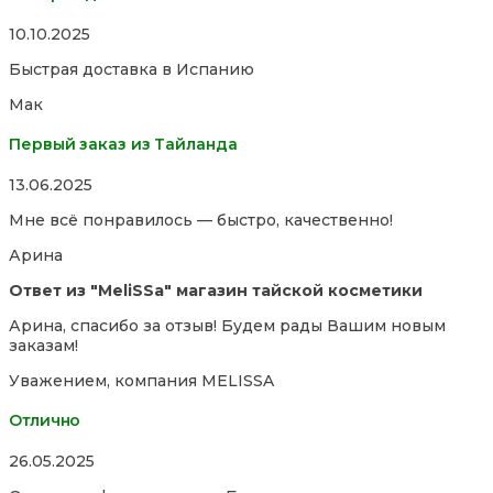
Rated
10.10.2025
5,0
Быстрая доставка в Испанию
out
of
Мак
5
Первый заказ из Тайланда
Rated
13.06.2025
5,0
Мне всё понравилось — быстро, качественно!
out
of
Арина
5
Ответ из "MeliSSa" магазин тайской косметики
Арина, спасибо за отзыв! Будем рады Вашим новым
заказам!
Уважением, компания MELISSA
Отлично
Rated
26.05.2025
5,0