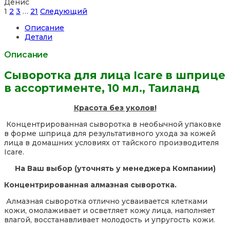
Денис
Site
Страница
Страница
Страница
Страница
1
2
3
…
21
Следующий
Reviews
Описание
навигация
Детали
Описание
Сыворотка для лица Icare в шприце
в ассортименте, 10 мл., Таиланд
Красота без уколов!
Концентрированная сыворотка в необычной упаковке
в форме шприца для результативного ухода за кожей
лица в домашних условиях от тайского производителя
Icare.
На Ваш выбор (уточнять у менеджера Компании)
Концентрированная алмазная сыворотка.
Алмазная сыворотка отлично усваивается клетками
кожи, омолаживает и осветляет кожу лица, наполняет
влагой, восстанавливает молодость и упругость кожи.