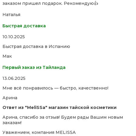
заказом пришел подарок. Рекомендую👍
of
5
Наталья
Быстрая доставка
Rated
10.10.2025
5,0
Быстрая доставка в Испанию
out
of
Мак
5
Первый заказ из Тайланда
Rated
13.06.2025
5,0
Мне всё понравилось — быстро, качественно!
out
of
Арина
5
Ответ из "MeliSSa" магазин тайской косметики
Арина, спасибо за отзыв! Будем рады Вашим новым
заказам!
Уважением, компания MELISSA