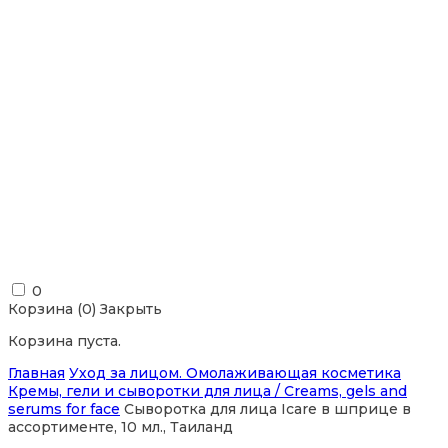
0
Корзина (
0
)
Закрыть
Корзина пуста.
Главная
Уход за лицом. Омолаживающая косметика
Кремы, гели и сыворотки для лица / Creams, gels and
serums for face
Сыворотка для лица Icare в шприце в
ассортименте, 10 мл., Таиланд