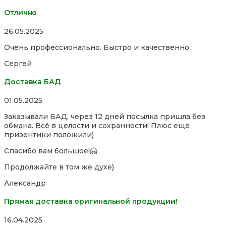
Отлично
Rated
26.05.2025
5,0
Очень профессионально. Быстро и качественно
out
of
Сергей
5
Доставка БАД
Rated
01.05.2025
5,0
Заказывали БАД, через 12 дней посылка пришла без
out
обмана. Всё в целости и сохранности! Плюс ещё
of
призентики положили)
5
Спасибо вам большое!🤗
Продолжайте в том же духе)
Александр
Прямая доставка оригинальной продукции!
Rated
16.04.2025