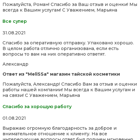
Пожалуйста, Роман! Спасибо за Ваш отзыв и оценки! Мы
всегда к Вашим услугам! С Уважением, Марьяна
Все супер
Rated
31.08.2021
5,0
Спасибо за оперативную отправку. Упаковано хорошо.
out
В целом работа отлично организована, если есть
of
вопросы то вам на них оперативно ответят.
5
Александр
Ответ из "MeliSSa" магазин тайской косметики
Пожалуйста, Александр! Спасибо Вам за отзыв и оценки
работы нашей компании! Мы всегда к Вашим услугам и
на связи! С Уважением, Марьяна
Спасибо за хорошую работу
Rated
01.08.2021
5,0
Выражаю огромную благодарность за доброе и
out
внимательное отношение к клиенту. На все
of
интересующие вопросы ответ был получен мгновенно,