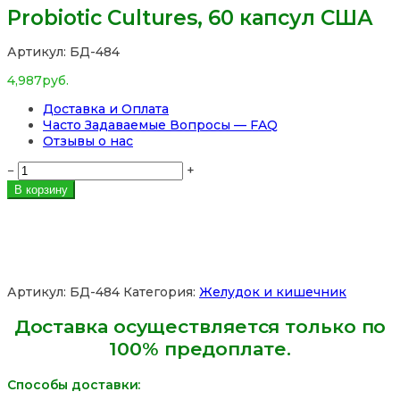
Probiotic Cultures, 60 капсул США
Артикул:
БД-484
4,987
руб.
Доставка и Оплата
Часто Задаваемые Вопросы — FAQ
Отзывы о нас
Количество
−
+
товара
В корзину
Пробиотик
10
Probiotic
10
+
Vitamin
Артикул:
БД-484
Категория:
Желудок и кишечник
D
Puritan's
Доставка осуществляется только по
Pride
100% предоплате.
20
Billion
Live
Способы доставки:
Probiotic