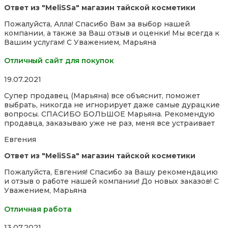
Ответ из "MeliSSa" магазин тайской косметики
Пожалуйста, Алла! Спасибо Вам за выбор нашей
компании, а также за Ваш отзыв и оценки! Мы всегда к
Вашим услугам! С Уважением, Марьяна
Отличный сайт для покупок
Rated
19.07.2021
5,0
Супер продавец (Марьяна) все объяснит, поможет
out
выбрать, никогда не игнорирует даже самые дурацкие
of
вопросы. СПАСИБО БОЛЬШОЕ Марьяна. Рекомендую
5
продавца, заказываю уже не раз, меня все устраивает
Евгения
Ответ из "MeliSSa" магазин тайской косметики
Пожалуйста, Евгения! Спасибо за Вашу рекомендацию
и отзыв о работе нашей компании! До новых заказов! С
Уважением, Марьяна
Отличная работа
Rated
13.07.2021