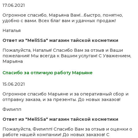
Rated
17.06.2021
5,0
Огромное спасибо, Марьяна Вам!…быстро, понятно,
out
удобно с вами. Всех благ вам и удачных продаж!
of
5
Наталья
Ответ из "MeliSSa" магазин тайской косметики
Пожалуйста, Наталья! Спасибо Вам за отзыв и Ваши
пожелания! Мы всегда к Вашим услугам! С Уважением,
Марьяна
Спасибо за отличную работу Марьяне
Rated
15.06.2021
5,0
Огромное спасибо Марьяне и за оперативный сбор и
out
отправку заказа, и за презенты. До новых заказов!
of
5
Филипп
Ответ из "MeliSSa" магазин тайской косметики
Пожалуйста, Филипп! Спасибо Вам за отзыв и оценки о
работе нашей компании! До новых заказов! С