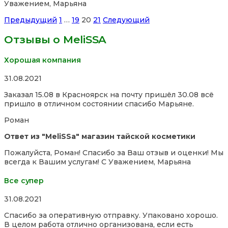
Уважением, Марьяна
Site
Страница
Страница
Страница
Страница
Предыдущий
1
…
19
20
21
Следующий
Reviews
Отзывы о MeliSSA
навигация
Хорошая компания
Rated
31.08.2021
5,0
Заказал 15.08 в Красноярск на почту пришёл 30.08 всё
out
пришло в отличном состоянии спасибо Марьяне.
of
5
Роман
Ответ из "MeliSSa" магазин тайской косметики
Пожалуйста, Роман! Спасибо за Ваш отзыв и оценки! Мы
всегда к Вашим услугам! С Уважением, Марьяна
Все супер
Rated
31.08.2021
5,0
Спасибо за оперативную отправку. Упаковано хорошо.
out
В целом работа отлично организована, если есть
of