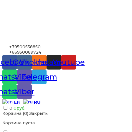
+79500558850
+66950089724
acebook
Odnoklassniki
Vk
Instagram
Youtube
atsapp
Viber
Telegram
atsapp
Viber
RU
EN
0
0
руб.
Корзина (
0
)
Закрыть
Корзина пуста.