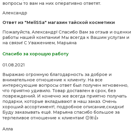
вопросы то вам на них оперативно ответят.
5
Александр
Ответ из "MeliSSa" магазин тайской косметики
Пожалуйста, Александр! Спасибо Вам за отзыв и оценки
работы нашей компании! Мы всегда к Вашим услугам и
на связи! С Уважением, Марьяна
Спасибо за хорошую работу
Rated
01.08.2021
5,0
Выражаю огромную благодарность за доброе и
out
внимательное отношение к клиенту. На все
of
интересующие вопросы ответ был получен мгновенно,
5
что приятно удивило. Товар доставлен в срок, без
повреждений. И конечно же всегда приятно получать
подарки, которые вкладывают в наш заказ. Очень
хороший ассортимент!, подробное описание,скидки!
Буду заказывать ещё. Марьяна спасибо большое за
терпеливое отношение к
клиентам! 😊🌺👍
Алла