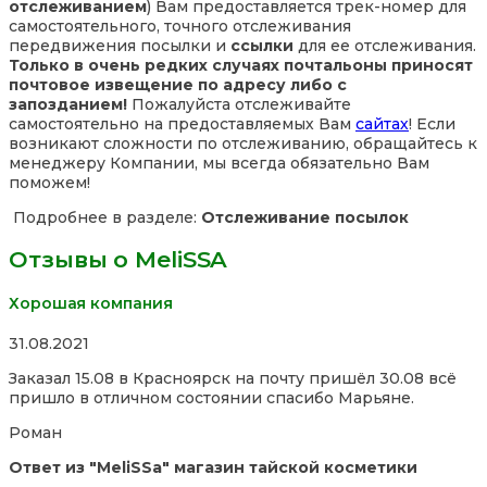
отслеживанием
) Вам предоставляется трек-номер для
самостоятельного, точного отслеживания
передвижения посылки и
ссылки
для ее отслеживания.
Только в очень редких случаях почтальоны приносят
почтовое извещение по адресу либо с
запозданием!
Пожалуйста отслеживайте
самостоятельно на предоставляемых Вам
сайтах
! Если
возникают сложности по отслеживанию, обращайтесь к
менеджеру Компании, мы всегда обязательно Вам
поможем!
Подробнее в разделе:
Отслеживание посылок
Отзывы о MeliSSA
Хорошая компания
Rated
31.08.2021
5,0
Заказал 15.08 в Красноярск на почту пришёл 30.08 всё
out
пришло в отличном состоянии спасибо Марьяне.
of
5
Роман
Ответ из "MeliSSa" магазин тайской косметики