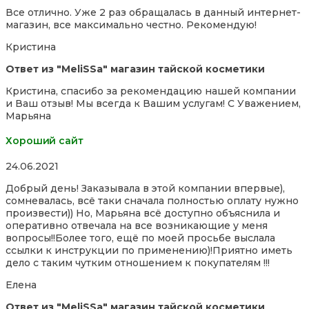
5,0
Все отлично. Уже 2 раз обращалась в данный интернет-
out
магазин, все максимально честно. Рекомендую!
of
5
Кристина
Ответ из "MeliSSa" магазин тайской косметики
Кристина, спасибо за рекомендацию нашей компании
и Ваш отзыв! Мы всегда к Вашим услугам! С Уважением,
Марьяна
Хороший сайт
Rated
24.06.2021
5,0
Добрый день! Заказывала в этой компании впервые),
out
сомневалась, всё таки сначала полностью оплату нужно
of
произвести)) Но, Марьяна всё доступно объяснила и
5
оперативно отвечала на все возникающие у меня
вопросы!!Более того, ещё по моей просьбе выслала
ссылки к инструкции по применению)!Приятно иметь
дело с таким чутким отношением к покупателям !!!
Елена
Ответ из "MeliSSa" магазин тайской косметики