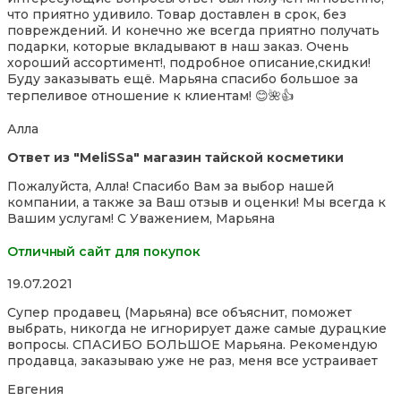
5
что приятно удивило. Товар доставлен в срок, без
повреждений. И конечно же всегда приятно получать
подарки, которые вкладывают в наш заказ. Очень
хороший ассортимент!, подробное описание,скидки!
Буду заказывать ещё. Марьяна спасибо большое за
терпеливое отношение к
клиентам! 😊🌺👍
Алла
Ответ из "MeliSSa" магазин тайской косметики
Пожалуйста, Алла! Спасибо Вам за выбор нашей
компании, а также за Ваш отзыв и оценки! Мы всегда к
Вашим услугам! С Уважением, Марьяна
Отличный сайт для покупок
Rated
19.07.2021
5,0
Супер продавец (Марьяна) все объяснит, поможет
out
выбрать, никогда не игнорирует даже самые дурацкие
of
вопросы. СПАСИБО БОЛЬШОЕ Марьяна. Рекомендую
5
продавца, заказываю уже не раз, меня все устраивает
Евгения