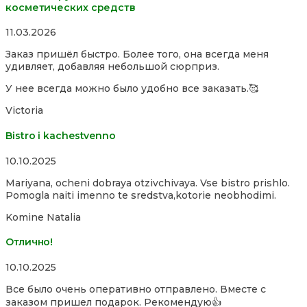
косметических средств
Rated
11.03.2026
5,0
Заказ пришёл быстро. Более того, она всегда меня
out
удивляет, добавляя небольшой сюрприз.
of
5
У нее всегда можно было удобно все заказать.🥰
Victoria
Bistro i kachestvenno
Rated
10.10.2025
4,0
Mariyana, ocheni dobraya otzivchivaya. Vse bistro prishlo.
out
Pomogla naiti imenno te sredstva,kotorie neobhodimi.
of
5
Komine Natalia
Отлично!
Rated
10.10.2025
5,0
Все было очень оперативно отправлено. Вместе с
out
заказом пришел подарок. Рекомендую👍
of