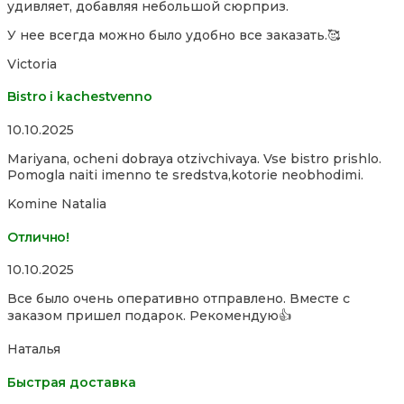
удивляет, добавляя небольшой сюрприз.
of
5
У нее всегда можно было удобно все заказать.🥰
Victoria
Bistro i kachestvenno
Rated
10.10.2025
4,0
Mariyana, ocheni dobraya otzivchivaya. Vse bistro prishlo.
out
Pomogla naiti imenno te sredstva,kotorie neobhodimi.
of
5
Komine Natalia
Отлично!
Rated
10.10.2025
5,0
Все было очень оперативно отправлено. Вместе с
out
заказом пришел подарок. Рекомендую👍
of
5
Наталья
Быстрая доставка