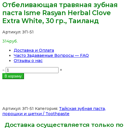
Отбеливающая травяная зубная
паста Isme Rasyan Herbal Clove
Extra White, 30 гр., Таиланд
Артикул:
ЗП-51
314
руб.
Доставка и Оплата
Часто Задаваемые Вопросы — FAQ
Отзывы о нас
Количество
−
+
товара
В корзину
Отбеливающая
травяная
зубная
паста
Isme
Rasyan
Артикул:
ЗП-51
Категория:
Тайская зубная паста,
Herbal
порошки и щетки / Toothpaste
Clove
Extra
Доставка осуществляется только по
White,