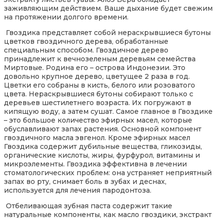
заживляющим действием. Ваше дыхание будет свежим
на протяжении долгого времени.
Гвоздика представляет собой нераскрывшиеся бутоны
цветков гвоздичного дерева, обработанные
специальным способом. Гвоздичное дерево
принадлежит к вечнозеленым деревьям семейства
Миртовые. Родина его – острова Индонезии. Это
довольно крупное дерево, цветущее 2 раза в год.
Цветки его собраны в кисть, белого или розоватого
цвета. Нераскрывшиеся бутоны собирают только с
деревьев шестилетнего возраста. Их погружают в
кипящую воду, а затем сушат. Самое главное в Гвоздике
– это большое количество эфирных масел, которые
обуславливают запах растения. Основной компонент
гвоздичного масла эвгенол. Кроме эфирных масел
Гвоздика содержит дубильные вещества, гликозиды,
органические кислоты, жиры, фурфурол, витамины и
микроэлементы. Гвоздика эффективна в лечении
стоматологических проблем: она устраняет неприятный
запах во рту, снимает боль в зубах и деснах,
используется для лечения пародонтоза.
Отбеливающая зубная паста содержит такие
натуральные компоненты, как масло гвоздики, экстракт