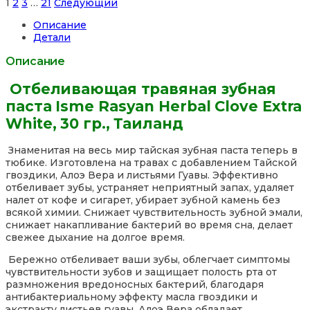
Site
Страница
Страница
Страница
Страница
1
2
3
…
21
Следующий
Reviews
Описание
навигация
Детали
Описание
Отбеливающая травяная зубная
паста Isme Rasyan Herbal Clove Extra
White, 30 гр., Таиланд
Знаменитая на весь мир тайская зубная паста теперь в
тюбике. Изготовлена на травах с добавлением Тайской
гвоздики, Алоэ Вера и листьями Гуавы. Эффективно
отбеливает зубы, устраняет неприятный запах, удаляет
налет от кофе и сигарет, убирает зубной камень без
всякой химии. Снижает чувствительность зубной эмали,
снижает накапливание бактерий во время сна, делает
свежее дыхание на долгое время.
Бережно отбеливает ваши зубы, облегчает симптомы
чувствительности зубов и защищает полость рта от
размножения вредоносных бактерий, благодаря
антибактериальному эффекту масла гвоздики и
экстракту листьев гуавы. Алоэ Вера обладает