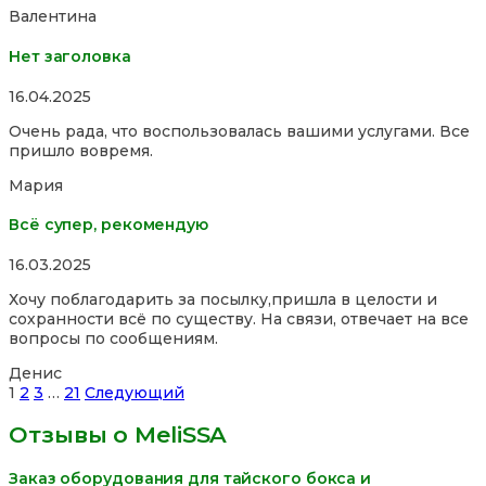
Валентина
Нет заголовка
Rated
16.04.2025
5,0
Очень рада, что воспользовалась вашими услугами. Все
out
пришло вовремя.
of
5
Мария
Всё супер, рекомендую
Rated
16.03.2025
5,0
Хочу поблагодарить за посылку,пришла в целости и
out
сохранности всё по существу. На связи, отвечает на все
of
вопросы по сообщениям.
5
Денис
Site
Страница
Страница
Страница
Страница
1
2
3
…
21
Следующий
Reviews
Отзывы о MeliSSA
навигация
Заказ оборудования для тайского бокса и