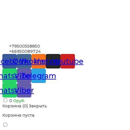
+79500558850
+66950089724
acebook
Odnoklassniki
Vk
Instagram
Youtube
atsapp
Viber
Telegram
atsapp
Viber
0
0
руб.
Корзина (
0
)
Закрыть
Корзина пуста.