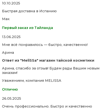
Rated
10.10.2025
5,0
Быстрая доставка в Испанию
out
of
Мак
5
Первый заказ из Тайланда
Rated
13.06.2025
5,0
Мне всё понравилось — быстро, качественно!
out
of
Арина
5
Ответ из "MeliSSa" магазин тайской косметики
Арина, спасибо за отзыв! Будем рады Вашим новым
заказам!
Уважением, компания MELISSA
Отлично
Rated
26.05.2025
5,0
Очень профессионально. Быстро и качественно
out