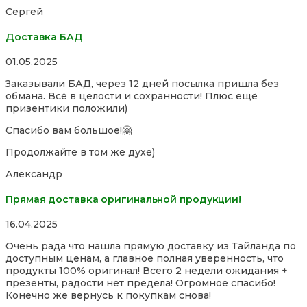
of
Сергей
5
Доставка БАД
Rated
01.05.2025
5,0
Заказывали БАД, через 12 дней посылка пришла без
out
обмана. Всё в целости и сохранности! Плюс ещё
of
призентики положили)
5
Спасибо вам большое!🤗
Продолжайте в том же духе)
Александр
Прямая доставка оригинальной продукции!
Rated
16.04.2025
5,0
Очень рада что нашла прямую доставку из Тайланда по
out
доступным ценам, а главное полная уверенность, что
of
продукты 100% оригинал! Всего 2 недели ожидания +
5
презенты, радости нет предела! Огромное спасибо!
Конечно же вернусь к покупкам снова!