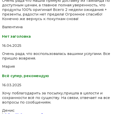
Очень рада что нашла прямую доставку из Тайланда по
out
доступным ценам, а главное полная уверенность, что
of
продукты 100% оригинал! Всего 2 недели ожидания +
5
презенты, радости нет предела! Огромное спасибо!
Конечно же вернусь к покупкам снова!
Валентина
Нет заголовка
Rated
16.04.2025
5,0
Очень рада, что воспользовалась вашими услугами. Все
out
пришло вовремя.
of
5
Мария
Всё супер, рекомендую
Rated
16.03.2025
5,0
Хочу поблагодарить за посылку,пришла в целости и
out
сохранности всё по существу. На связи, отвечает на все
of
вопросы по сообщениям.
5
Денис