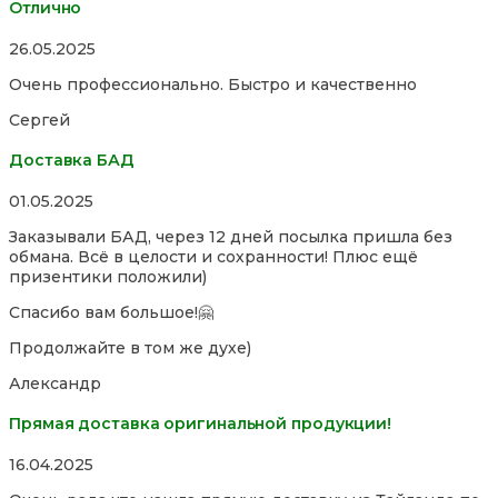
Отлично
Rated
26.05.2025
5,0
Очень профессионально. Быстро и качественно
out
of
Сергей
5
Доставка БАД
Rated
01.05.2025
5,0
Заказывали БАД, через 12 дней посылка пришла без
out
обмана. Всё в целости и сохранности! Плюс ещё
of
призентики положили)
5
Спасибо вам большое!🤗
Продолжайте в том же духе)
Александр
Прямая доставка оригинальной продукции!
Rated
16.04.2025
5,0