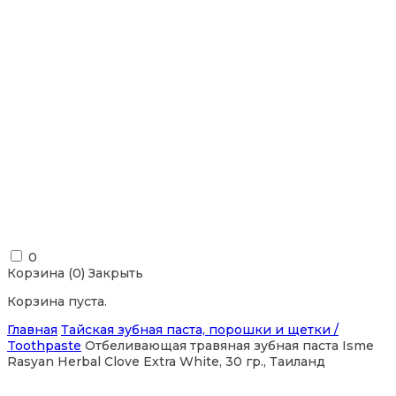
0
Корзина (
0
)
Закрыть
Корзина пуста.
Главная
Тайская зубная паста, порошки и щетки /
Toothpaste
Отбеливающая травяная зубная паста Isme
Rasyan Herbal Clove Extra White, 30 гр., Таиланд