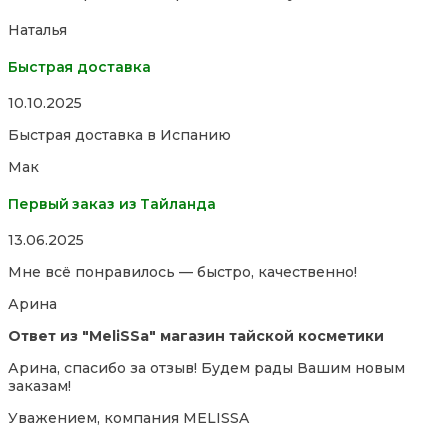
5
Наталья
Быстрая доставка
Rated
10.10.2025
5,0
Быстрая доставка в Испанию
out
of
Мак
5
Первый заказ из Тайланда
Rated
13.06.2025
5,0
Мне всё понравилось — быстро, качественно!
out
of
Арина
5
Ответ из "MeliSSa" магазин тайской косметики
Арина, спасибо за отзыв! Будем рады Вашим новым
заказам!
Уважением, компания MELISSA