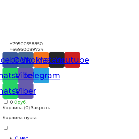
+79500558850
+66950089724
acebook
Odnoklassniki
Vk
Instagram
Youtube
atsapp
Viber
Telegram
atsapp
Viber
0
0
руб.
Корзина (
0
)
Закрыть
Корзина пуста.
О нас