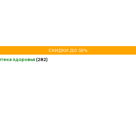
СКИДКИ ДО 35%
птека здоровья
(282)