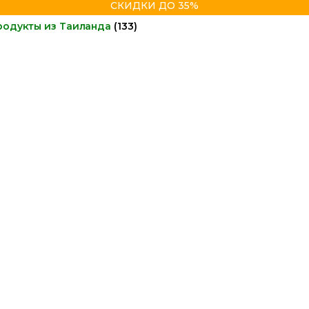
СКИДКИ ДО 35%
родукты из Таиланда
(133)