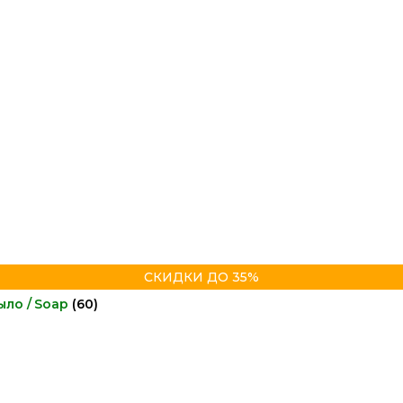
СКИДКИ ДО 35%
ыло / Soap
(60)