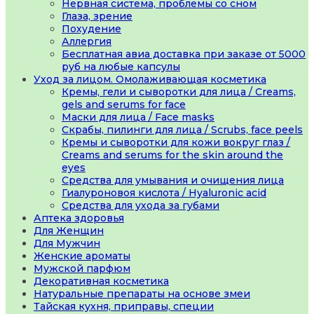
Нервная система, проблемы со сном
Глаза, зрение
Похудение
Аллергия
Бесплатная авиа доставка при заказе от 5000
руб на любые капсулы
Уход за лицом. Омолаживающая косметика
Кремы, гели и сыворотки для лица / Creams,
gels and serums for face
Маски для лица / Face masks
Скрабы, пилинги для лица / Scrubs, face peels
Кремы и сыворотки для кожи вокруг глаз /
Creams and serums for the skin around the
eyes
Средства для умывания и очищения лица
Гиалуроновоя кислота / Hyaluronic acid
Средства для ухода за губами
Аптека здоровья
Для Женщин
Для Мужчин
Женские ароматы
Мужской парфюм
Декоративная косметика
Натуральные препараты на основе змеи
Тайская кухня, приправы, специи