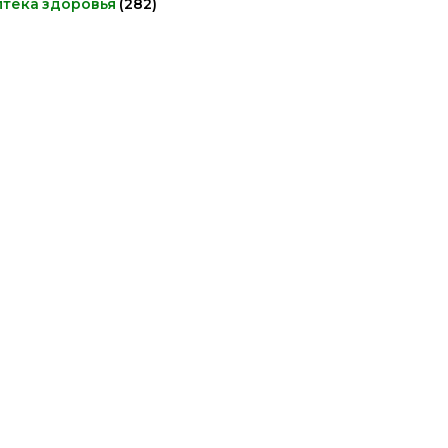
птека здоровья
(282)