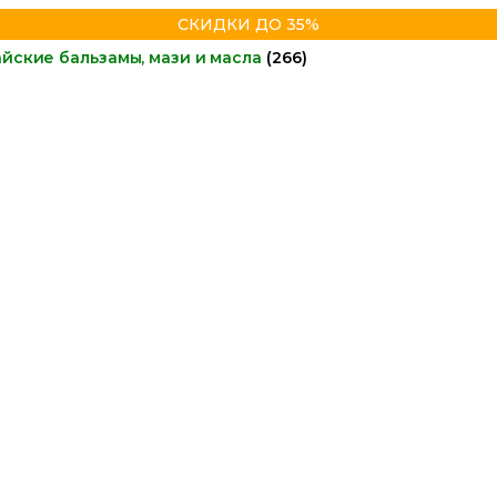
СКИДКИ ДО 35%
айские бальзамы, мази и масла
(266)