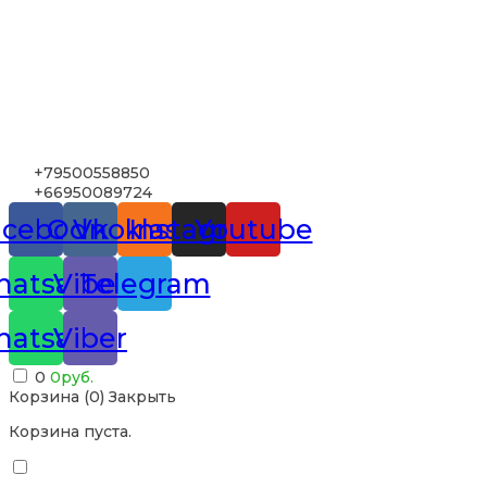
+79500558850
+66950089724
acebook
Odnoklassniki
Vk
Instagram
Youtube
atsapp
Viber
Telegram
atsapp
Viber
0
0
руб.
Корзина (
0
)
Закрыть
Корзина пуста.