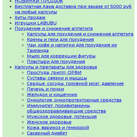
НОВИНКИ ПРОДАЖ
Бесплатная Авиа доставка при заказе от 5000 руб
на любые капсулы
Хиты продаж
Игрушки LABUBU
Похудение и снижение аппетита
Капсулы для похудения и снижения аппетита
Кремы и гели для похудения
Чаи, кофе и напитки для похудения из
Таиланда
Мыло для коррекции фигуры
Пластыри для похудения
Капсулы и препараты для здоровья
Простуда, грипп, ОРВИ
Суставы, связки и мышцы
Сердце, сосуды, головной мозг, давление
Печень и почки
Желудок и кишечник
Онкология, онкопротекторные средства
Иммунитет, поливитамины,
общеоздоравливающие средства
Мужское здоровье, потенция
Женское здоровье
Кожа, варикоз и геморрой
Сахарный диабет