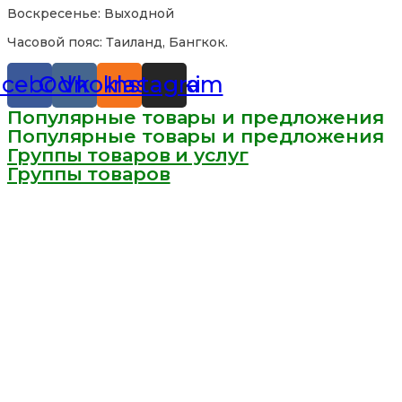
Воскресенье: Выходной
Часовой пояс: Таиланд, Бангкок.
acebook
Odnoklassniki
Vk
Instagram
Популярные товары и предложения
Популярные товары и предложения
Группы товаров и услуг
Группы товаров
Смотреть все группы >>