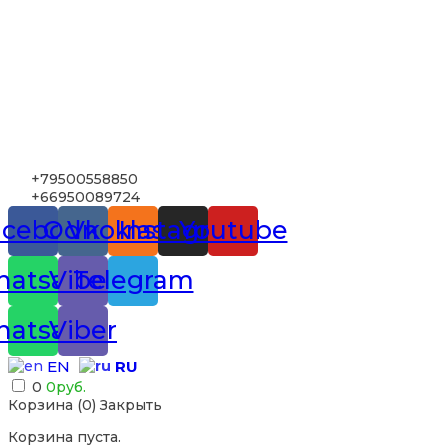
+79500558850
+66950089724
acebook
Odnoklassniki
Vk
Instagram
Youtube
atsapp
Viber
Telegram
atsapp
Viber
RU
EN
0
0
руб.
Корзина (
0
)
Закрыть
Корзина пуста.