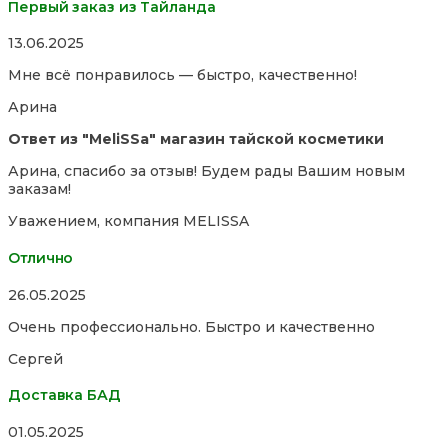
Первый заказ из Тайланда
Rated
13.06.2025
5,0
Мне всё понравилось — быстро, качественно!
out
of
Арина
5
Ответ из "MeliSSa" магазин тайской косметики
Арина, спасибо за отзыв! Будем рады Вашим новым
заказам!
Уважением, компания MELISSA
Отлично
Rated
26.05.2025
5,0
Очень профессионально. Быстро и качественно
out
of
Сергей
5
Доставка БАД
Rated
01.05.2025