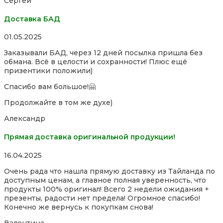
Сергей
5
Доставка БАД
Rated
01.05.2025
5,0
Заказывали БАД, через 12 дней посылка пришла без
out
обмана. Всё в целости и сохранности! Плюс ещё
of
призентики положили)
5
Спасибо вам большое!🤗
Продолжайте в том же духе)
Александр
Прямая доставка оригинальной продукции!
Rated
16.04.2025
5,0
Очень рада что нашла прямую доставку из Тайланда по
out
доступным ценам, а главное полная уверенность, что
of
продукты 100% оригинал! Всего 2 недели ожидания +
5
презенты, радости нет предела! Огромное спасибо!
Конечно же вернусь к покупкам снова!
Валентина