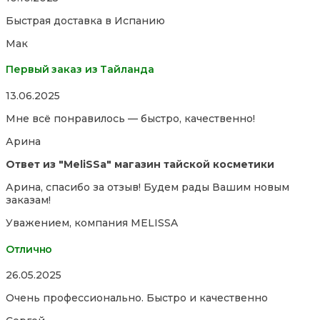
5,0
Быстрая доставка в Испанию
out
of
Мак
5
Первый заказ из Тайланда
Rated
13.06.2025
5,0
Мне всё понравилось — быстро, качественно!
out
of
Арина
5
Ответ из "MeliSSa" магазин тайской косметики
Арина, спасибо за отзыв! Будем рады Вашим новым
заказам!
Уважением, компания MELISSA
Отлично
Rated
26.05.2025
5,0
Очень профессионально. Быстро и качественно
out
of