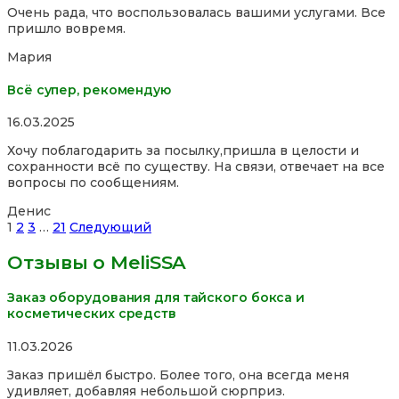
Очень рада, что воспользовалась вашими услугами. Все
out
пришло вовремя.
of
5
Мария
Всё супер, рекомендую
Rated
16.03.2025
5,0
Хочу поблагодарить за посылку,пришла в целости и
out
сохранности всё по существу. На связи, отвечает на все
of
вопросы по сообщениям.
5
Денис
Site
Страница
Страница
Страница
Страница
1
2
3
…
21
Следующий
Reviews
Отзывы о MeliSSA
навигация
Заказ оборудования для тайского бокса и
косметических средств
Rated
11.03.2026
5,0
Заказ пришёл быстро. Более того, она всегда меня
out
удивляет, добавляя небольшой сюрприз.
of