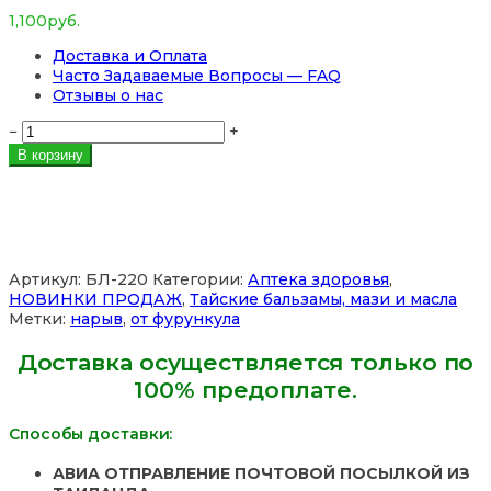
1,100
руб.
Доставка и Оплата
Часто Задаваемые Вопросы — FAQ
Отзывы о нас
Количество
−
+
товара
В корзину
Мазь
от
фурункулов,
гнойников,
нарывов
Артикул:
БЛ-220
Категории:
Аптека здоровья
,
и
НОВИНКИ ПРОДАЖ
,
Тайские бальзамы, мази и масла
воспалений
Метки:
нарыв
,
от фурункула
на
коже
Доставка осуществляется только по
Bird
100% предоплате.
Grass
Cream,
15
Способы доставки:
мл.
Таиланд
АВИА ОТПРАВЛЕНИЕ ПОЧТОВОЙ ПОСЫЛКОЙ ИЗ