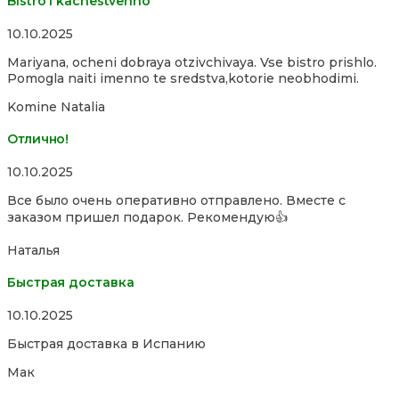
Bistro i kachestvenno
Rated
10.10.2025
4,0
Mariyana, ocheni dobraya otzivchivaya. Vse bistro prishlo.
out
Pomogla naiti imenno te sredstva,kotorie neobhodimi.
of
5
Komine Natalia
Отлично!
Rated
10.10.2025
5,0
Все было очень оперативно отправлено. Вместе с
out
заказом пришел подарок. Рекомендую👍
of
5
Наталья
Быстрая доставка
Rated
10.10.2025
5,0
Быстрая доставка в Испанию
out
of
Мак
5