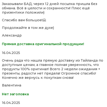
5,0
Заказывали БАД, через 12 дней посылка пришла без
out
обмана. Всё в целости и сохранности! Плюс ещё
of
призентики положили)
5
Спасибо вам большое!🤗
Продолжайте в том же духе)
Александр
Прямая доставка оригинальной продукции!
Rated
16.04.2025
5,0
Очень рада что нашла прямую доставку из Тайланда по
out
доступным ценам, а главное полная уверенность, что
of
продукты 100% оригинал! Всего 2 недели ожидания +
5
презенты, радости нет предела! Огромное спасибо!
Конечно же вернусь к покупкам снова!
Валентина
Нет заголовка
Rated
16.04.2025
5,0