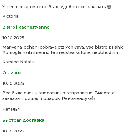
5
У нее всегда можно было удобно все заказать.🥰
Victoria
Bistro i kachestvenno
Rated
10.10.2025
4,0
Mariyana, ocheni dobraya otzivchivaya. Vse bistro prishlo.
out
Pomogla naiti imenno te sredstva,kotorie neobhodimi.
of
5
Komine Natalia
Отлично!
Rated
10.10.2025
5,0
Все было очень оперативно отправлено. Вместе с
out
заказом пришел подарок. Рекомендую👍
of
5
Наталья
Быстрая доставка
Rated
10.10.2025