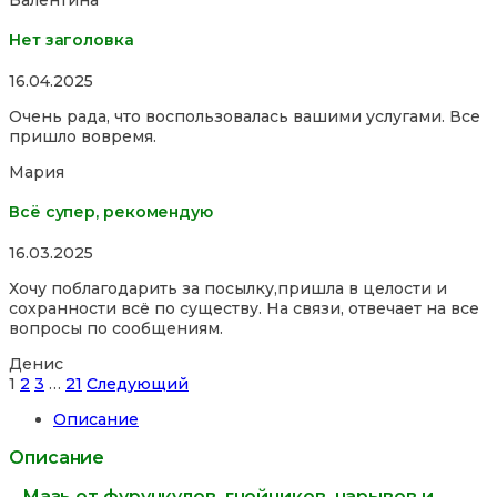
Нет заголовка
Rated
16.04.2025
5,0
Очень рада, что воспользовалась вашими услугами. Все
out
пришло вовремя.
of
5
Мария
Всё супер, рекомендую
Rated
16.03.2025
5,0
Хочу поблагодарить за посылку,пришла в целости и
out
сохранности всё по существу. На связи, отвечает на все
of
вопросы по сообщениям.
5
Денис
Site
Страница
Страница
Страница
Страница
1
2
3
…
21
Следующий
Reviews
Описание
навигация
Описание
Мазь от фурункулов, гнойников, нарывов и