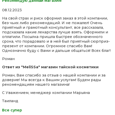
Рекомендую данный магазин!
Rated
08.12.2023
5,0
На свой страх и риск оформил заказ в этой компании,
out
без чьих либо рекомендаций. И не пожалел! Очень
of
приятный и грамотный консультант, все рассказала,
5
подсказала какие лекарства лучше взять. Оформили и
оплатили. Посылка пришла быстрее обозначенного
срока, что порадовало и в ней был приятный сюрприз-
презент от компании. Огромное спасибо Вам!
Однозначно буду с Вами
и дальше общаться! Всех благ!
Роман
Ответ из "MeliSSa" магазин тайской косметики
Роман, Вам спасибо за отзыв о нашей компании и за
доверие! Мы всегда к Вашим услугам! Будем рады
рекомендациям нашего магазина!
С Уважением, менеджер компании Марьяна
Таиланд
Все супер