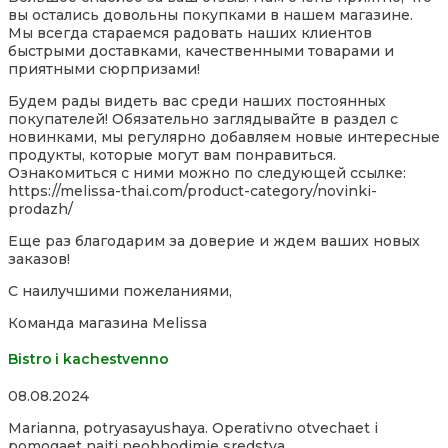
вы остались довольны покупками в нашем магазине.
Мы всегда стараемся радовать наших клиентов
быстрыми доставками, качественными товарами и
приятными сюрпризами!
Будем рады видеть вас среди наших постоянных
покупателей! Обязательно заглядывайте в раздел с
новинками, мы регулярно добавляем новые интересные
продукты, которые могут вам понравиться.
Оз
накомиться с ними можно по следующей ссылке:
https://melissa-thai.com/product-category/novinki-
prodazh/
Еще раз благодарим за доверие и ждем ваших новых
заказов!
С наилучшими пожеланиями,
Команда магазина Melissa
Bistro i kachestvenno
Rated
08.08.2024
5,0
Marianna, potryasayushaya. Operativno otvechaet i
out
pomogaet naiti neobhodimie sredstva.