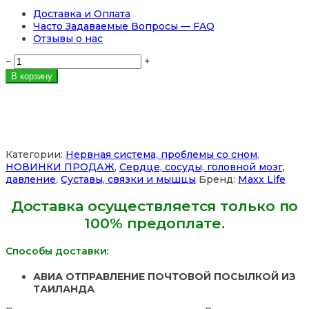
Доставка и Оплата
Часто Задаваемые Вопросы — FAQ
Отзывы о нас
Количество
−
+
товара
В корзину
Maxx
Life
Magnesium
Plus
—
Магний,
Категории:
Нервная система, проблемы со сном
,
Фолиевая
НОВИНКИ ПРОДАЖ
,
Сердце, сосуды, головной мозг,
кислота,
давление
,
Суставы, связки и мышцы
Бренд:
Maxx Life
Железо
и
Доставка осуществляется только по
Медь
100% предоплате.
для
нервной
системы,
Способы доставки:
сердца,
костей
АВИА ОТПРАВЛЕНИЕ ПОЧТОВОЙ ПОСЫЛКОЙ ИЗ
и
ТАИЛАНДА
от
стресса