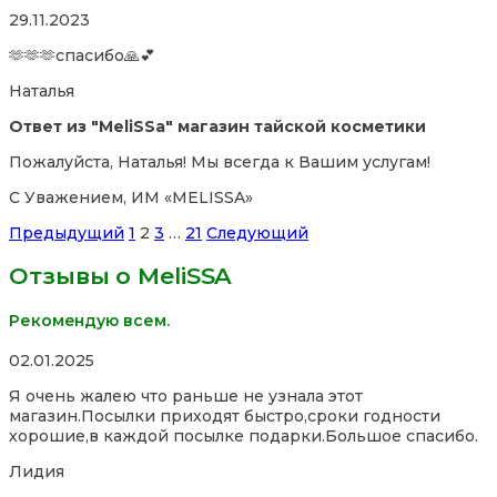
Rated
29.11.2023
5,0
🫶🫶🫶спасибо🙏💕
out
of
Наталья
5
Ответ из "MeliSSa" магазин тайской косметики
Пожалуйста, Наталья! Мы всегда к Вашим услугам!
С Уважением, ИМ «MELISSA»
Site
Страница
Страница
Страница
Страница
Предыдущий
1
2
3
…
21
Следующий
Reviews
Отзывы о MeliSSA
навигация
Рекомендую всем.
Rated
02.01.2025
5,0
Я очень жалею что раньше не узнала этот
out
магазин.Посылки приходят быстро,сроки годности
of
хорошие,в каждой посылке подарки.Большое спасибо.
5
Лидия