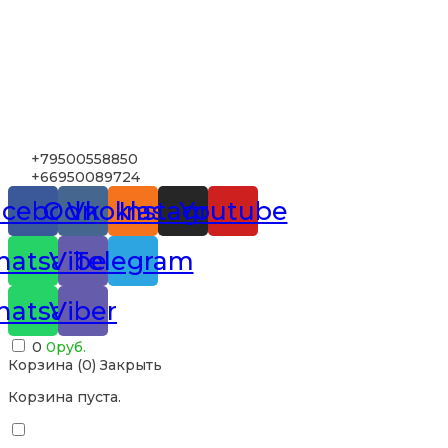
+79500558850
+66950089724
acebook
Odnoklassniki
Vk
Instagram
Youtube
atsapp
Viber
Telegram
atsapp
Viber
0
0
руб.
Корзина (
0
)
Закрыть
Корзина пуста.