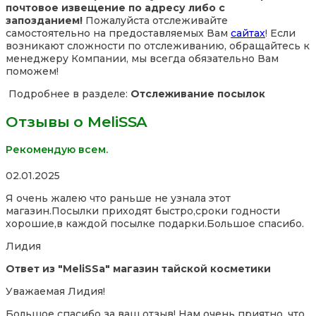
почтовое извещение по адресу либо с
запозданием!
Пожалуйста отслеживайте
самостоятельно на предоставляемых Вам
сайтах
! Если
возникают сложности по отслеживанию, обращайтесь к
менеджеру Компании, мы всегда обязательно Вам
поможем!
Подробнее в разделе:
Отслеживание посылок
Отзывы о MeliSSA
Рекомендую всем.
Rated
02.01.2025
5,0
Я очень жалею что раньше не узнала этот
out
магазин.Посылки приходят быстро,сроки годности
of
хорошие,в каждой посылке подарки.Большое спасибо.
5
Лидия
Ответ из "MeliSSa" магазин тайской косметики
Уважаемая Лидия!
Большое спасибо за ваш отзыв! Нам очень приятно, что