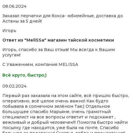
Rated
08.06.2024
5,0
Заказал перчатки для бокса- юбилейные, доставка до
out
Астаны за 5 дней!
of
5
Игорь
Ответ из "MeliSSa" магазин тайской косметики
Игорь, спасибо за Ваш отзыв! Мы всегда к Вашим
услугам!
С Уважением, компания MELISSA
Всё круто, быстро;)
Rated
09.02.2024
5,0
Первый раз заказала на этом сайте, всё пришло быстро,
out
оперативно, всё целое очень важно! Как будто
of
побывала в солнечном зелёном Тае;) Отдельное
5
большущее спасибо Марьяне, очень грамотный
специалист на все вопросы ответит и подскажет ,
вежливый и добрый человечек!!! Помогла быстро найти
посылку где находится, уже была на почте. Спасибо
большое за подарочки! Счастья, добра и
процветания!