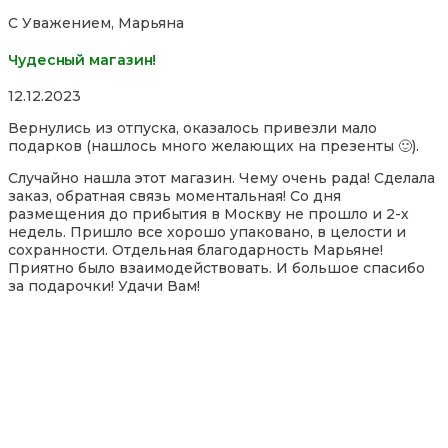
С Уважением, Марьяна
Чудесный магазин!
Rated
12.12.2023
5,0
Вернулись из отпуска, оказалось привезли мало
out
подарков (нашлось много желающих на презенты 🙂).
of
5
Случайно нашла этот магазин. Чему очень рада! Сделала
заказ, обратная связь моментальная! Со дня
размещения до прибытия в Москву не прошло и 2-х
недель. Пришло все хорошо упаковано, в целости и
сохранности. Отдельная благодарность Марьяне!
Приятно было взаимодействовать. И большое спасибо
за по
дарочки! Удачи Вам!