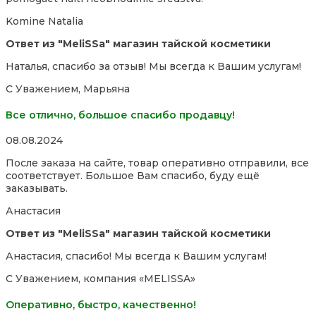
of
5
Komine Natalia
Ответ из "MeliSSa" магазин тайской косметики
Наталья, спасибо за отзыв! Мы всегда к Вашим услугам!
С Уважением, Марьяна
Все отлично, большое спасибо продавцу!
Rated
08.08.2024
5,0
После заказа на сайте, товар оперативно отправили, все
out
соответствует. Большое Вам спасибо, буду ещё
of
заказывать.
5
Анастасия
Ответ из "MeliSSa" магазин тайской косметики
Анастасия, спасибо! Мы всегда к Вашим услугам!
С Уважением, компания «MELISSA»
Оперативно, быстро, качественно!