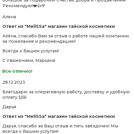
Рекомендую!❤️👍🌹
Алена
Ответ из "MeliSSa" магазин тайской косметики
Алёна, спасибо Вам за отзыв о работе нашей компании,
за пожелания и рекомендацию!
Всегда к Вашим услугам!
С Уважением, Марьяна
Все отлично!
Rated
28.12.2023
5,0
Благодарю за оперативную работу, доставку и удобную
out
оплату 🙌🏼
of
5
Дарья
Ответ из "MeliSSa" магазин тайской косметики
Дарья, спасибо за Ваш отзыв и пять звёздочек! Мы
всегда к Вашим услугам!