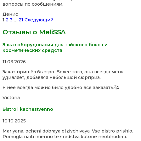
вопросы по сообщениям.
5
Денис
Site
Страница
Страница
Страница
Страница
1
2
3
…
21
Следующий
Reviews
Отзывы о MeliSSA
навигация
Заказ оборудования для тайского бокса и
косметических средств
Rated
11.03.2026
5,0
Заказ пришёл быстро. Более того, она всегда меня
out
удивляет, добавляя небольшой сюрприз.
of
5
У нее всегда можно было удобно все заказать.🥰
Victoria
Bistro i kachestvenno
Rated
10.10.2025
4,0
Mariyana, ocheni dobraya otzivchivaya. Vse bistro prishlo.
out
Pomogla naiti imenno te sredstva,kotorie neobhodimi.
of