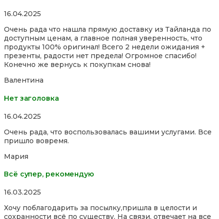
Rated
16.04.2025
5,0
Очень рада что нашла прямую доставку из Тайланда по
out
доступным ценам, а главное полная уверенность, что
of
продукты 100% оригинал! Всего 2 недели ожидания +
5
презенты, радости нет предела! Огромное спасибо!
Конечно же вернусь к покупкам снова!
Валентина
Нет заголовка
Rated
16.04.2025
5,0
Очень рада, что воспользовалась вашими услугами. Все
out
пришло вовремя.
of
5
Мария
Всё супер, рекомендую
Rated
16.03.2025
5,0
Хочу поблагодарить за посылку,пришла в целости и
out
сохранности всё по существу. На связи, отвечает на все
of