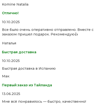
5
Komine Natalia
Отлично!
Rated
10.10.2025
5,0
Все было очень оперативно отправлено. Вместе с
out
заказом пришел подарок. Рекомендую👍
of
5
Наталья
Быстрая доставка
Rated
10.10.2025
5,0
Быстрая доставка в Испанию
out
of
Мак
5
Первый заказ из Тайланда
Rated
13.06.2025
5,0
Мне всё понравилось — быстро, качественно!
out
of