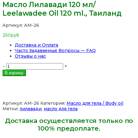
Масло Лилавади 120 мл/
Leelawadee Oil 120 ml., Таиланд
Артикул:
АМ-26
250
руб.
Доставка и Оплата
Часто Задаваемые Вопросы — FAQ
Отзывы о нас
Количество
−
+
товара
В корзину
Масло
Лилавади
120
мл/
Leelawadee
Артикул:
АМ-26
Категория:
Масло для тела / Body oil
Oil
Метки:
лилавади
,
масло для тела
120
ml.,
Доставка осуществляется только по
Таиланд
100% предоплате.