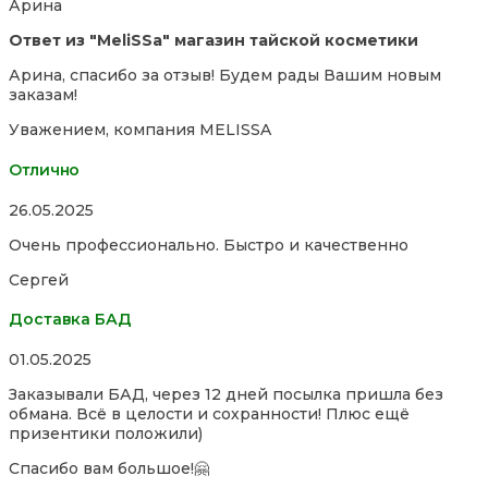
Арина
5
Ответ из "MeliSSa" магазин тайской косметики
Арина, спасибо за отзыв! Будем рады Вашим новым
заказам!
Уважением, компания MELISSA
Отлично
Rated
26.05.2025
5,0
Очень профессионально. Быстро и качественно
out
of
Сергей
5
Доставка БАД
Rated
01.05.2025
5,0
Заказывали БАД, через 12 дней посылка пришла без
out
обмана. Всё в целости и сохранности! Плюс ещё
of
призентики положили)
5
Спасибо вам большое!🤗