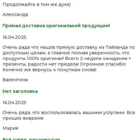
Продолжайте в том же духе)
Александр
Прямая доставка оригинальной продукции!
Rated
16.04.2025
5,0
Очень рада что нашла прямую доставку из Тайланда по
out
доступным ценам, а главное полная уверенность, что
of
продукты 100% оригинал! Всего 2 недели ожидания +
5
презенты, радости нет предела! Огромное спасибо!
Конечно же вернусь к покупкам снова!
Валентина
Нет заголовка
Rated
16.04.2025
5,0
Очень рада, что воспользовалась вашими услугами. Все
out
пришло вовремя.
of
5
Мария
Всё супер, рекомендую