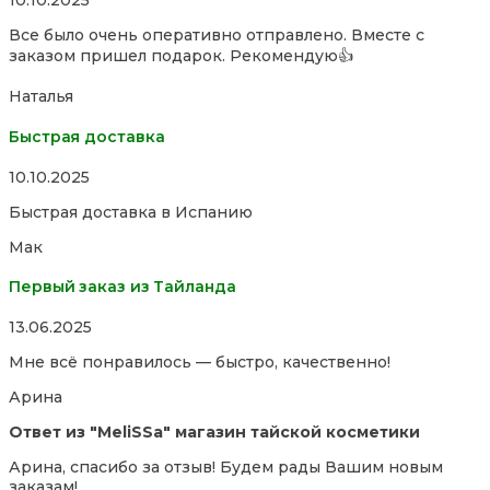
10.10.2025
5,0
Все было очень оперативно отправлено. Вместе с
out
заказом пришел подарок. Рекомендую👍
of
5
Наталья
Быстрая доставка
Rated
10.10.2025
5,0
Быстрая доставка в Испанию
out
of
Мак
5
Первый заказ из Тайланда
Rated
13.06.2025
5,0
Мне всё понравилось — быстро, качественно!
out
of
Арина
5
Ответ из "MeliSSa" магазин тайской косметики
Арина, спасибо за отзыв! Будем рады Вашим новым
заказам!