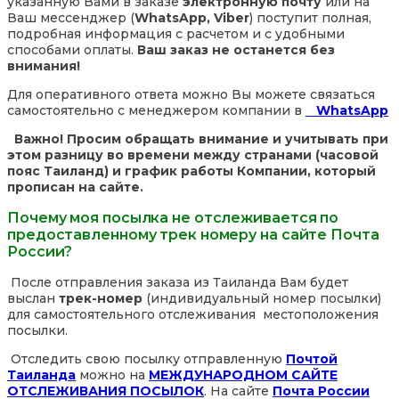
указанную Вами в заказе
электронную почту
или на
Ваш мессенджер (
WhatsApp, Viber
) поступит полная,
подробная информация с расчетом и с удобными
способами оплаты.
Ваш заказ не останется без
внимания!
Для оперативного ответа можно Вы можете связаться
самостоятельно с менеджером компании в
WhatsApp
Важно! Просим обращать внимание и учитывать при
этом разницу во времени между странами (часовой
пояс Таиланд) и график работы Компании, который
прописан на сайте.
Почему моя посылка не отслеживается по
предоставленному трек номеру на сайте Почта
России?
После отправления заказа из Таиланда Вам будет
выслан
трек-номер
(индивидуальный номер посылки)
для самостоятельного отслеживания местоположения
посылки.
Отследить свою посылку отправленную
Почтой
Таиланда
можно на
МЕЖДУНАРОДНОМ САЙТЕ
ОТСЛЕЖИВАНИЯ ПОСЫЛОК
. На сайте
Почта России