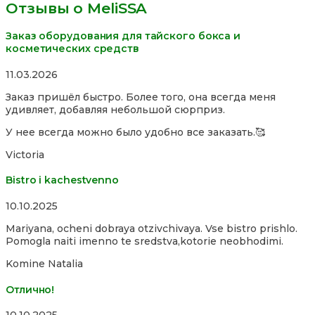
Отзывы о MeliSSA
Заказ оборудования для тайского бокса и
косметических средств
Rated
11.03.2026
5,0
Заказ пришёл быстро. Более того, она всегда меня
out
удивляет, добавляя небольшой сюрприз.
of
5
У нее всегда можно было удобно все заказать.🥰
Victoria
Bistro i kachestvenno
Rated
10.10.2025
4,0
Mariyana, ocheni dobraya otzivchivaya. Vse bistro prishlo.
out
Pomogla naiti imenno te sredstva,kotorie neobhodimi.
of
5
Komine Natalia
Отлично!
Rated