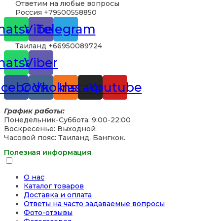
Ответим на любые вопросы
Россия +79500558850
atsapp
Viber
Telegram
Таиланд +66950089724
atsapp
Viber
acebook
Odnoklassniki
Vk
Instagram
Youtube
График работы:
Понедельник-Суббота: 9:00-22:00
Воскресенье: Выходной
Часовой пояс: Таиланд, Бангкок.
Полезная информация
О нас
Каталог товаров
Доставка и оплата
Ответы на часто задаваемые вопросы
Фото-отзывы