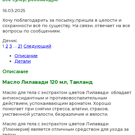
Rated
16.03.2025
5,0
Хочу поблагодарить за посылку,пришла в целости и
out
сохранности всё по существу. На связи, отвечает на все
of
вопросы по сообщениям.
5
Денис
Site
Страница
Страница
Страница
Страница
1
2
3
…
21
Следующий
Reviews
Описание
навигация
Детали
Описание
Масло Лилавади 120 мл, Таиланд
Масло для тела с экстрактом цветов Лилавади обладает
антиоксидантным и противовоспалительным
действием, успокаивающим ароматом. Хорошо
помогает при снятии стресса, апатии, страхов,
умственной усталости, безразличия и вялости.
Масло для тела с экстрактом цветов Лилавади
(Плюмерия) является отличным средством для ухода за
телом.