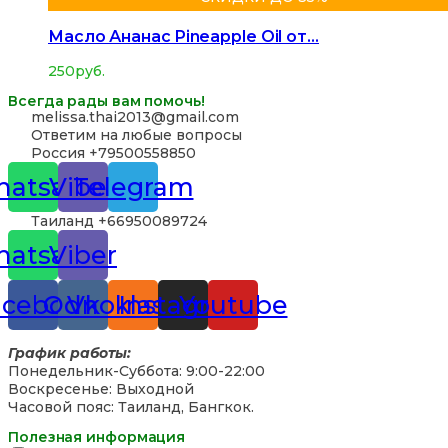
Масло Ананас Pineapple Oil от…
250
руб.
Всегда рады вам помочь!
‪melissa.thai2013@gmail.com
Ответим на любые вопросы
Россия +79500558850
atsapp
Viber
Telegram
Таиланд +66950089724
atsapp
Viber
acebook
Odnoklassniki
Vk
Instagram
Youtube
График работы:
Понедельник-Суббота: 9:00-22:00
Воскресенье: Выходной
Часовой пояс: Таиланд, Бангкок.
Полезная информация