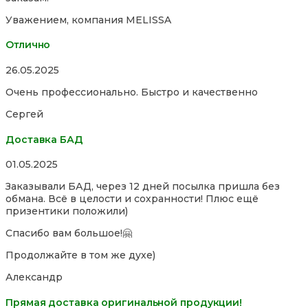
Уважением, компания MELISSA
Отлично
Rated
26.05.2025
5,0
Очень профессионально. Быстро и качественно
out
of
Сергей
5
Доставка БАД
Rated
01.05.2025
5,0
Заказывали БАД, через 12 дней посылка пришла без
out
обмана. Всё в целости и сохранности! Плюс ещё
of
призентики положили)
5
Спасибо вам большое!🤗
Продолжайте в том же духе)
Александр
Прямая доставка оригинальной продукции!