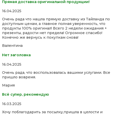
Прямая доставка оригинальной продукции!
Rated
16.04.2025
5,0
Очень рада что нашла прямую доставку из Тайланда по
out
доступным ценам, а главное полная уверенность, что
of
продукты 100% оригинал! Всего 2 недели ожидания +
5
презенты, радости нет предела! Огромное спасибо!
Конечно же вернусь к покупкам снова!
Валентина
Нет заголовка
Rated
16.04.2025
5,0
Очень рада, что воспользовалась вашими услугами. Все
out
пришло вовремя.
of
5
Мария
Всё супер, рекомендую
Rated
16.03.2025
5,0
Хочу поблагодарить за посылку,пришла в целости и
out