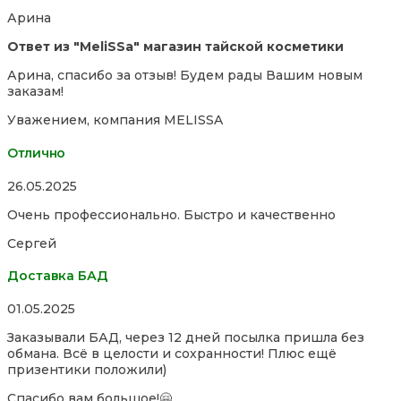
of
Арина
5
Ответ из "MeliSSa" магазин тайской косметики
Арина, спасибо за отзыв! Будем рады Вашим новым
заказам!
Уважением, компания MELISSA
Отлично
Rated
26.05.2025
5,0
Очень профессионально. Быстро и качественно
out
of
Сергей
5
Доставка БАД
Rated
01.05.2025
5,0
Заказывали БАД, через 12 дней посылка пришла без
out
обмана. Всё в целости и сохранности! Плюс ещё
of
призентики положили)
5
Спасибо вам большое!🤗