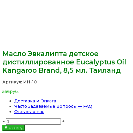
Масло Эвкалипта детское
дистиллированное Eucalyptus Oil
Kangaroo Brand, 8,5 мл. Таиланд
Артикул:
ИН-10
556
руб.
Доставка и Оплата
Часто Задаваемые Вопросы — FAQ
Отзывы о нас
Количество
−
+
товара
В корзину
Масло