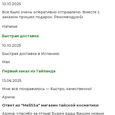
Rated
10.10.2025
5,0
Все было очень оперативно отправлено. Вместе с
out
заказом пришел подарок. Рекомендую👍
of
5
Наталья
Быстрая доставка
Rated
10.10.2025
5,0
Быстрая доставка в Испанию
out
of
Мак
5
Первый заказ из Тайланда
Rated
13.06.2025
5,0
Мне всё понравилось — быстро, качественно!
out
of
Арина
5
Ответ из "MeliSSa" магазин тайской косметики
Арина, спасибо за отзыв! Будем рады Вашим новым