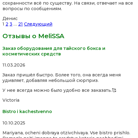
сохранности всё по существу. На связи, отвечает на все
of
вопросы по сообщениям.
5
Денис
Site
Страница
Страница
Страница
Страница
1
2
3
…
21
Следующий
Reviews
Отзывы о MeliSSA
навигация
Заказ оборудования для тайского бокса и
косметических средств
Rated
11.03.2026
5,0
Заказ пришёл быстро. Более того, она всегда меня
out
удивляет, добавляя небольшой сюрприз.
of
5
У нее всегда можно было удобно все заказать.🥰
Victoria
Bistro i kachestvenno
Rated
10.10.2025
4,0
Mariyana, ocheni dobraya otzivchivaya. Vse bistro prishlo.
out