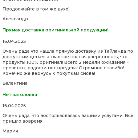
Продолжайте в том же духе)
Александр
Прямая доставка оригинальной продукции!
Rated
16.04.2025
5,0
Очень рада что нашла прямую доставку из Тайланда по
out
доступным ценам, а главное полная уверенность, что
of
продукты 100% оригинал! Всего 2 недели ожидания +
5
презенты, радости нет предела! Огромное спасибо!
Конечно же вернусь к покупкам снова!
Валентина
Нет заголовка
Rated
16.04.2025
5,0
Очень рада, что воспользовалась вашими услугами. Все
out
пришло вовремя.
of
5
Мария