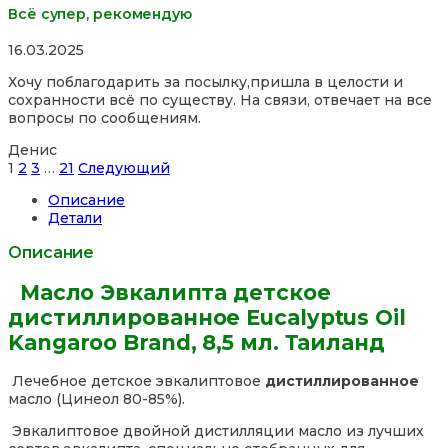
Всё супер, рекомендую
Rated
16.03.2025
5,0
Хочу поблагодарить за посылку,пришла в целости и
out
сохранности всё по существу. На связи, отвечает на все
of
вопросы по сообщениям.
5
Денис
Site
Страница
Страница
Страница
Страница
1
2
3
…
21
Следующий
Reviews
Описание
навигация
Детали
Описание
Масло Эвкалипта детское
дистиллированное Eucalyptus Oil
Kangaroo Brand, 8,5 мл. Таиланд
Лечебное детское эвкалиптовое
дистиллированное
масло (Цинеол 80-85%).
Эвкалиптовое двойной дистилляции масло из лучших