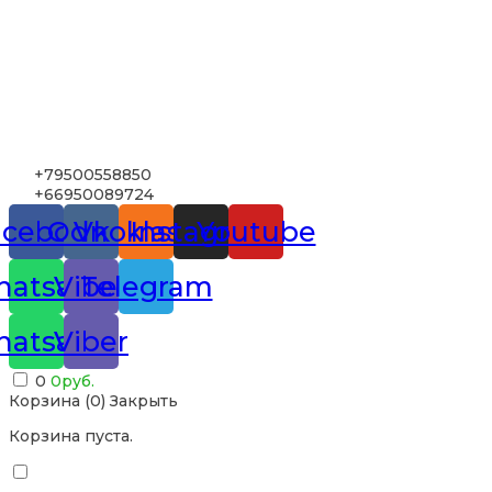
+79500558850
+66950089724
acebook
Odnoklassniki
Vk
Instagram
Youtube
atsapp
Viber
Telegram
atsapp
Viber
0
0
руб.
Корзина (
0
)
Закрыть
Корзина пуста.