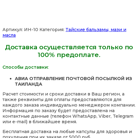
Эвкалипта
детское
дистиллированное
Eucalyptus
Oil
Артикул:
ИН-10
Категория:
Тайские бальзамы, мази и
Kangaroo
масла
Brand,
8,5
Доставка осуществляется только по
мл.
100% предоплате.
Таиланд
Способы доставки:
АВИА ОТПРАВЛЕНИЕ ПОЧТОВОЙ ПОСЫЛКОЙ ИЗ
ТАИЛАНДА
Расчет стоимости и сроки доставки в Ваш регион, а
также реквизиты для оплаты предоставляются для
каждого заказа индивидуально менеджером компании.
Информация по заказу будет предоставлена на
контактные данные (телефон WhatsApp, Viber, Telegram
или e-mail) в ближайшее время.
Бесплатная доставка на любые капсулы для здоровья и
похудения при их заказе от 5000 руб.