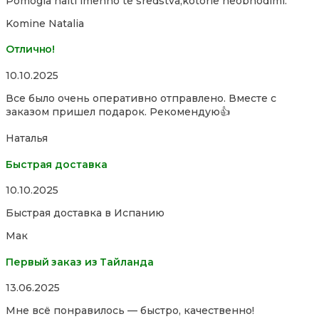
Pomogla naiti imenno te sredstva,kotorie neobhodimi.
of
5
Komine Natalia
Отлично!
Rated
10.10.2025
5,0
Все было очень оперативно отправлено. Вместе с
out
заказом пришел подарок. Рекомендую👍
of
5
Наталья
Быстрая доставка
Rated
10.10.2025
5,0
Быстрая доставка в Испанию
out
of
Мак
5
Первый заказ из Тайланда
Rated
13.06.2025
5,0
Мне всё понравилось — быстро, качественно!
out