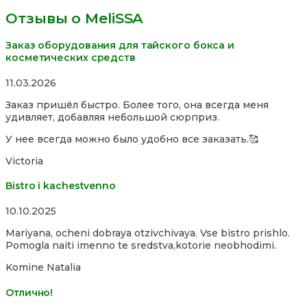
Отзывы о MeliSSA
Заказ оборудования для тайского бокса и
косметических средств
Rated
11.03.2026
5,0
Заказ пришёл быстро. Более того, она всегда меня
out
удивляет, добавляя небольшой сюрприз.
of
5
У нее всегда можно было удобно все заказать.🥰
Victoria
Bistro i kachestvenno
Rated
10.10.2025
4,0
Mariyana, ocheni dobraya otzivchivaya. Vse bistro prishlo.
out
Pomogla naiti imenno te sredstva,kotorie neobhodimi.
of
5
Komine Natalia
Отлично!