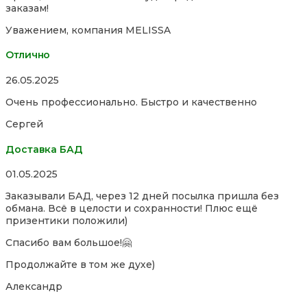
заказам!
Уважением, компания MELISSA
Отлично
Rated
26.05.2025
5,0
Очень профессионально. Быстро и качественно
out
of
Сергей
5
Доставка БАД
Rated
01.05.2025
5,0
Заказывали БАД, через 12 дней посылка пришла без
out
обмана. Всё в целости и сохранности! Плюс ещё
of
призентики положили)
5
Спасибо вам большое!🤗
Продолжайте в том же духе)
Александр