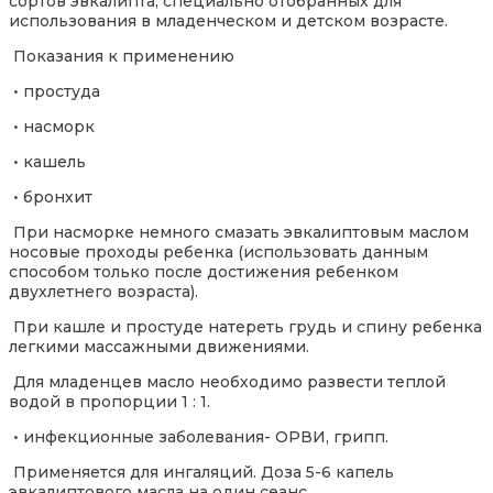
сортов эвкалипта, специально отобранных для
использования в младенческом и детском возрасте.
Показания к применению
• простуда
• насморк
• кашель
• бронхит
При насморке немного смазать эвкалиптовым маслом
носовые проходы ребенка (использовать данным
способом только после достижения ребенком
двухлетнего возраста).
При кашле и простуде натереть грудь и спину ребенка
легкими массажными движениями.
Для младенцев масло необходимо развести теплой
водой в пропорции 1 : 1.
• инфекционные заболевания- ОРВИ, грипп.
Применяется для ингаляций. Доза 5-6 капель
эвкалиптового масла на один сеанс.