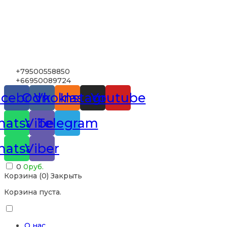
+79500558850
+66950089724
acebook
Odnoklassniki
Vk
Instagram
Youtube
atsapp
Viber
Telegram
atsapp
Viber
0
0
руб.
Корзина (
0
)
Закрыть
Корзина пуста.
О нас