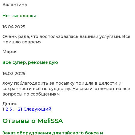
Валентина
Нет заголовка
Rated
16.04.2025
5,0
Очень рада, что воспользовалась вашими услугами. Все
out
пришло вовремя.
of
5
Мария
Всё супер, рекомендую
Rated
16.03.2025
5,0
Хочу поблагодарить за посылку,пришла в целости и
out
сохранности всё по существу. На связи, отвечает на все
of
вопросы по сообщениям.
5
Денис
Site
Страница
Страница
Страница
Страница
1
2
3
…
21
Следующий
Reviews
Отзывы о MeliSSA
навигация
Заказ оборудования для тайского бокса и