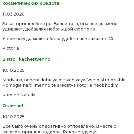
косметических средств
Rated
11.03.2026
5,0
Заказ пришёл быстро. Более того, она всегда меня
out
удивляет, добавляя небольшой сюрприз.
of
5
У нее всегда можно было удобно все заказать.🥰
Victoria
Bistro i kachestvenno
Rated
10.10.2025
4,0
Mariyana, ocheni dobraya otzivchivaya. Vse bistro prishlo.
out
Pomogla naiti imenno te sredstva,kotorie neobhodimi.
of
5
Komine Natalia
Отлично!
Rated
10.10.2025
5,0
Все было очень оперативно отправлено. Вместе с
out
заказом пришел подарок. Рекомендую👍
of