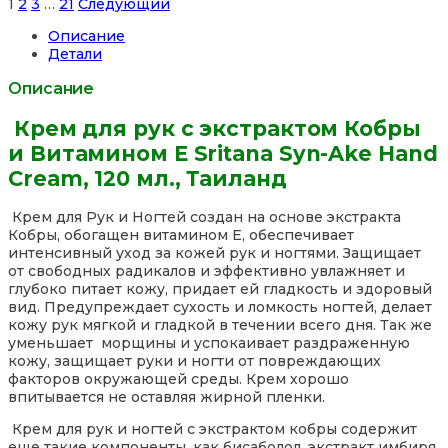
Site
Страница
Страница
Страница
Страница
1
2
3
…
21
Следующий
Reviews
Описание
навигация
Детали
Описание
Крем для рук с экстрактом Кобры
и Витамином E Sritana Syn-Ake Hand
Cream, 120 мл., Таиланд
Крем для Рук и Ногтей создан на основе экстракта
Кобры, обогащен витамином Е, обеспечивает
интенсивный уход за кожей рук и ногтями. Защищает
от свободных радикалов и эффективно увлажняет и
глубоко питает кожу, придает ей гладкость и здоровый
вид. Предупреждает сухость и ломкость ногтей, делает
кожу рук мягкой и гладкой в течении всего дня. Так же
уменьшает морщины и успокаивает раздраженную
кожу, защищает руки и ногти от повреждающих
факторов окружающей среды. Крем хорошо
впитывается не оставляя жирной пленки.
Крем для рук и ногтей с экстрактом кобры содержит
еще такие компоненты, как бисаболол, экстракт имбиря,