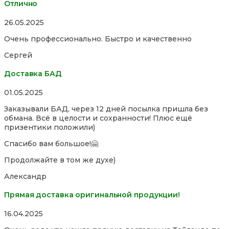
Отлично
Rated
26.05.2025
5,0
Очень профессионально. Быстро и качественно
out
of
Сергей
5
Доставка БАД
Rated
01.05.2025
5,0
Заказывали БАД, через 12 дней посылка пришла без
out
обмана. Всё в целости и сохранности! Плюс ещё
of
призентики положили)
5
Спасибо вам большое!🤗
Продолжайте в том же духе)
Александр
Прямая доставка оригинальной продукции!
Rated
16.04.2025
5,0