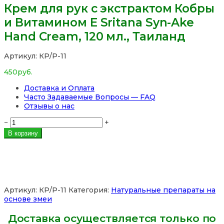
Крем для рук с экстрактом Кобры
и Витамином E Sritana Syn-Ake
Hand Cream, 120 мл., Таиланд
Артикул:
КР/Р-11
450
руб.
Доставка и Оплата
Часто Задаваемые Вопросы — FAQ
Отзывы о нас
Количество
−
+
товара
В корзину
Крем
для
рук
с
экстрактом
Кобры
Артикул:
КР/Р-11
Категория:
Натуральные препараты на
и
основе змеи
Витамином
E
Доставка осуществляется только по
Sritana