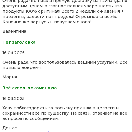
Очень рада что нашла прямую доставку из Тайланда по
out
доступным ценам, а главное полная уверенность, что
of
продукты 100% оригинал! Всего 2 недели ожидания +
5
презенты, радости нет предела! Огромное спасибо!
Конечно же вернусь к покупкам снова!
Валентина
Нет заголовка
Rated
16.04.2025
5,0
Очень рада, что воспользовалась вашими услугами. Все
out
пришло вовремя.
of
5
Мария
Всё супер, рекомендую
Rated
16.03.2025
5,0
Хочу поблагодарить за посылку,пришла в целости и
out
сохранности всё по существу. На связи, отвечает на все
of
вопросы по сообщениям.
5
Денис