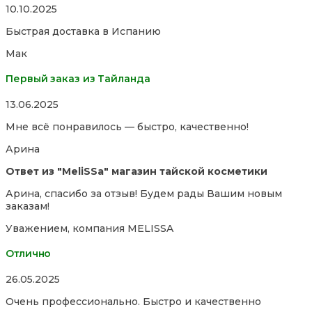
Rated
10.10.2025
5,0
Быстрая доставка в Испанию
out
of
Мак
5
Первый заказ из Тайланда
Rated
13.06.2025
5,0
Мне всё понравилось — быстро, качественно!
out
of
Арина
5
Ответ из "MeliSSa" магазин тайской косметики
Арина, спасибо за отзыв! Будем рады Вашим новым
заказам!
Уважением, компания MELISSA
Отлично
Rated
26.05.2025
5,0
Очень профессионально. Быстро и качественно
out