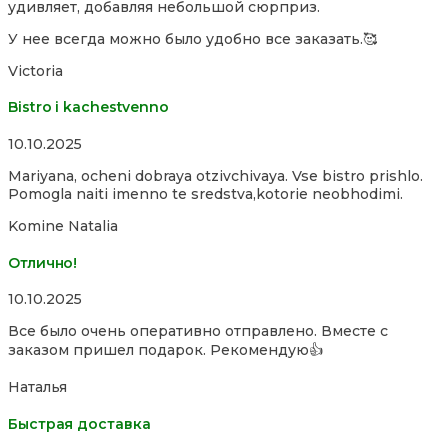
удивляет, добавляя небольшой сюрприз.
of
5
У нее всегда можно было удобно все заказать.🥰
Victoria
Bistro i kachestvenno
Rated
10.10.2025
4,0
Mariyana, ocheni dobraya otzivchivaya. Vse bistro prishlo.
out
Pomogla naiti imenno te sredstva,kotorie neobhodimi.
of
5
Komine Natalia
Отлично!
Rated
10.10.2025
5,0
Все было очень оперативно отправлено. Вместе с
out
заказом пришел подарок. Рекомендую👍
of
5
Наталья
Быстрая доставка