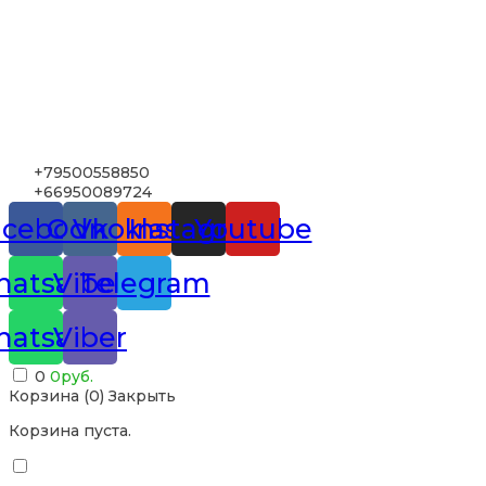
+79500558850
+66950089724
acebook
Odnoklassniki
Vk
Instagram
Youtube
atsapp
Viber
Telegram
atsapp
Viber
0
0
руб.
Корзина (
0
)
Закрыть
Корзина пуста.