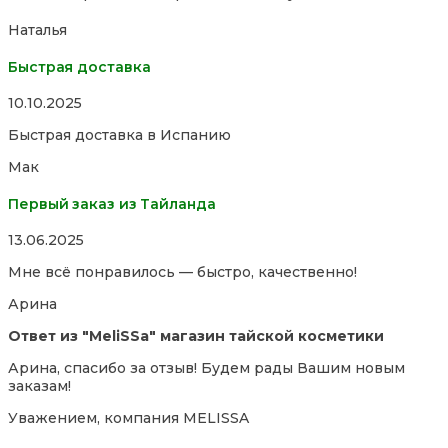
5
Наталья
Быстрая доставка
Rated
10.10.2025
5,0
Быстрая доставка в Испанию
out
of
Мак
5
Первый заказ из Тайланда
Rated
13.06.2025
5,0
Мне всё понравилось — быстро, качественно!
out
of
Арина
5
Ответ из "MeliSSa" магазин тайской косметики
Арина, спасибо за отзыв! Будем рады Вашим новым
заказам!
Уважением, компания MELISSA