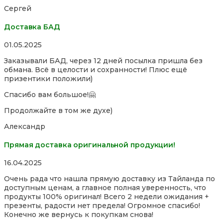
of
Сергей
5
Доставка БАД
Rated
01.05.2025
5,0
Заказывали БАД, через 12 дней посылка пришла без
out
обмана. Всё в целости и сохранности! Плюс ещё
of
призентики положили)
5
Спасибо вам большое!🤗
Продолжайте в том же духе)
Александр
Прямая доставка оригинальной продукции!
Rated
16.04.2025
5,0
Очень рада что нашла прямую доставку из Тайланда по
out
доступным ценам, а главное полная уверенность, что
of
продукты 100% оригинал! Всего 2 недели ожидания +
5
презенты, радости нет предела! Огромное спасибо!
Конечно же вернусь к покупкам снова!