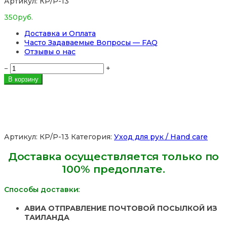
Артикул:
КР/Р-13
350
руб.
Доставка и Оплата
Часто Задаваемые Вопросы — FAQ
Отзывы о нас
Количество
−
+
товара
В корзину
Крем
для
рук
Nail
Hand
Cream,
Артикул:
КР/Р-13
Категория:
Уход для рук / Hand care
50
мл.
Доставка осуществляется только по
Таиланд
100% предоплате.
(в
ассортименте)
Peach
Способы доставки:
АВИА ОТПРАВЛЕНИЕ ПОЧТОВОЙ ПОСЫЛКОЙ ИЗ
ТАИЛАНДА