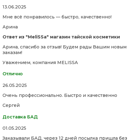
Rated
13.06.2025
5,0
Мне всё понравилось — быстро, качественно!
out
of
Арина
5
Ответ из "MeliSSa" магазин тайской косметики
Арина, спасибо за отзыв! Будем рады Вашим новым
заказам!
Уважением, компания MELISSA
Отлично
Rated
26.05.2025
5,0
Очень профессионально. Быстро и качественно
out
of
Сергей
5
Доставка БАД
Rated
01.05.2025
5,0
Заказывали БАД, через 12 дней посылка пришла без
out