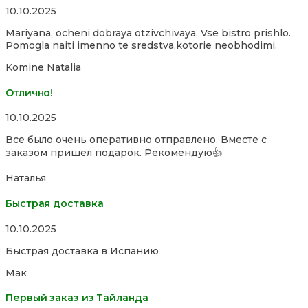
Rated
10.10.2025
4,0
Mariyana, ocheni dobraya otzivchivaya. Vse bistro prishlo.
out
Pomogla naiti imenno te sredstva,kotorie neobhodimi.
of
5
Komine Natalia
Отлично!
Rated
10.10.2025
5,0
Все было очень оперативно отправлено. Вместе с
out
заказом пришел подарок. Рекомендую👍
of
5
Наталья
Быстрая доставка
Rated
10.10.2025
5,0
Быстрая доставка в Испанию
out
of
Мак
5
Первый заказ из Тайланда