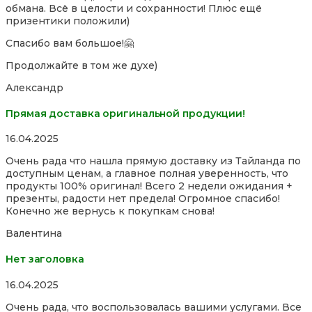
обмана. Всё в целости и сохранности! Плюс ещё
of
призентики положили)
5
Спасибо вам большое!🤗
Продолжайте в том же духе)
Александр
Прямая доставка оригинальной продукции!
Rated
16.04.2025
5,0
Очень рада что нашла прямую доставку из Тайланда по
out
доступным ценам, а главное полная уверенность, что
of
продукты 100% оригинал! Всего 2 недели ожидания +
5
презенты, радости нет предела! Огромное спасибо!
Конечно же вернусь к покупкам снова!
Валентина
Нет заголовка
Rated
16.04.2025
5,0
Очень рада, что воспользовалась вашими услугами. Все
out