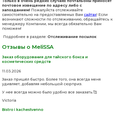
Только в очень редких случаях почтальоны приносят
почтовое извещение по адресу либо с
запозданием!
Пожалуйста отслеживайте
самостоятельно на предоставляемых Вам
сайтах
! Если
возникают сложности по отслеживанию, обращайтесь к
менеджеру Компании, мы всегда обязательно Вам
поможем!
Подробнее в разделе:
Отслеживание посылок
Отзывы о MeliSSA
Заказ оборудования для тайского бокса и
косметических средств
Rated
11.03.2026
5,0
Заказ пришёл быстро. Более того, она всегда меня
out
удивляет, добавляя небольшой сюрприз.
of
5
У нее всегда можно было удобно все заказать.🥰
Victoria
Bistro i kachestvenno