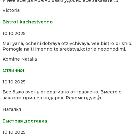
У нее всегда можно было удобно все заказать.🥰
Victoria
Bistro i kachestvenno
Rated
10.10.2025
4,0
Mariyana, ocheni dobraya otzivchivaya. Vse bistro prishlo.
out
Pomogla naiti imenno te sredstva,kotorie neobhodimi.
of
5
Komine Natalia
Отлично!
Rated
10.10.2025
5,0
Все было очень оперативно отправлено. Вместе с
out
заказом пришел подарок. Рекомендую👍
of
5
Наталья
Быстрая доставка
Rated
10.10.2025
5,0