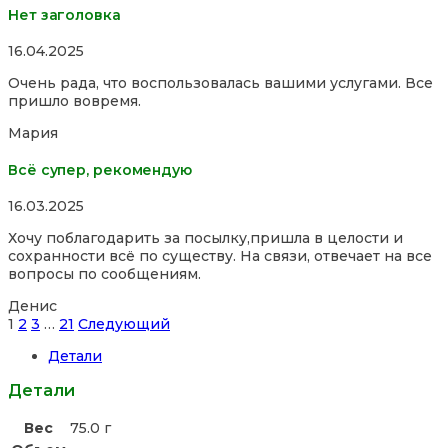
Нет заголовка
Rated
16.04.2025
5,0
Очень рада, что воспользовалась вашими услугами. Все
out
пришло вовремя.
of
5
Мария
Всё супер, рекомендую
Rated
16.03.2025
5,0
Хочу поблагодарить за посылку,пришла в целости и
out
сохранности всё по существу. На связи, отвечает на все
of
вопросы по сообщениям.
5
Денис
Site
Страница
Страница
Страница
Страница
1
2
3
…
21
Следующий
Reviews
Детали
навигация
Детали
Вес
75.0 г