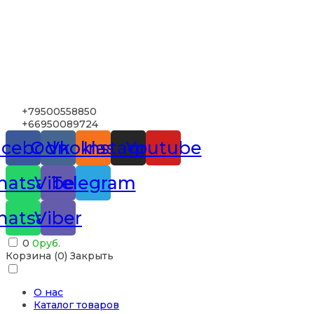
+79500558850
+66950089724
acebook
Odnoklassniki
Vk
Instagram
Youtube
atsapp
Viber
Telegram
atsapp
Viber
0
0
руб.
Корзина (
0
)
Закрыть
О нас
Каталог товаров