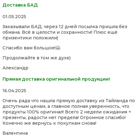
Доставка БАД
Rated
01.05.2025
5,0
Заказывали БАД, через 12 дней посылка пришла без
out
обмана. Всё в целости и сохранности! Плюс ещё
of
призентики положили)
5
Спасибо вам большое!🤗
Продолжайте в том же духе)
Александр
Прямая доставка оригинальной продукции!
Rated
16.04.2025
5,0
Очень рада что нашла прямую доставку из Тайланда по
out
доступным ценам, а главное полная уверенность, что
of
продукты 100% оригинал! Всего 2 недели ожидания +
5
презенты, радости нет предела! Огромное спасибо!
Конечно же вернусь к покупкам снова!
Валентина