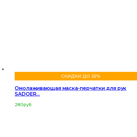
СКИДКИ ДО 35%
Омолаживающая маска-перчатки для рук
SADOER…
280
руб.