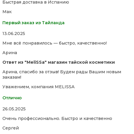
Быстрая доставка в Испанию
out
of
Мак
5
Первый заказ из Тайланда
Rated
13.06.2025
5,0
Мне всё понравилось — быстро, качественно!
out
of
Арина
5
Ответ из "MeliSSa" магазин тайской косметики
Арина, спасибо за отзыв! Будем рады Вашим новым
заказам!
Уважением, компания MELISSA
Отлично
Rated
26.05.2025
5,0
Очень профессионально. Быстро и качественно
out
of
Сергей
5