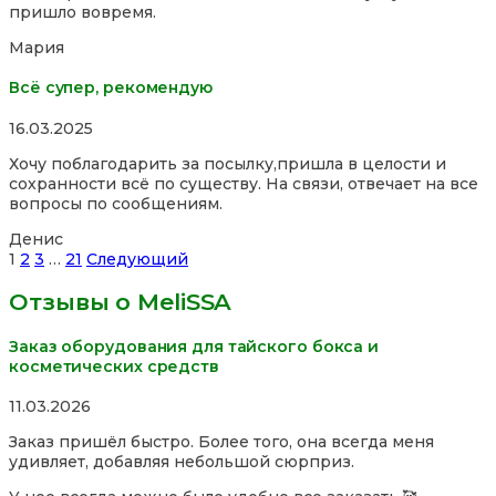
пришло вовремя.
of
5
Мария
Всё супер, рекомендую
Rated
16.03.2025
5,0
Хочу поблагодарить за посылку,пришла в целости и
out
сохранности всё по существу. На связи, отвечает на все
of
вопросы по сообщениям.
5
Денис
Site
Страница
Страница
Страница
Страница
1
2
3
…
21
Следующий
Reviews
Отзывы о MeliSSA
навигация
Заказ оборудования для тайского бокса и
косметических средств
Rated
11.03.2026
5,0
Заказ пришёл быстро. Более того, она всегда меня
out
удивляет, добавляя небольшой сюрприз.
of
5