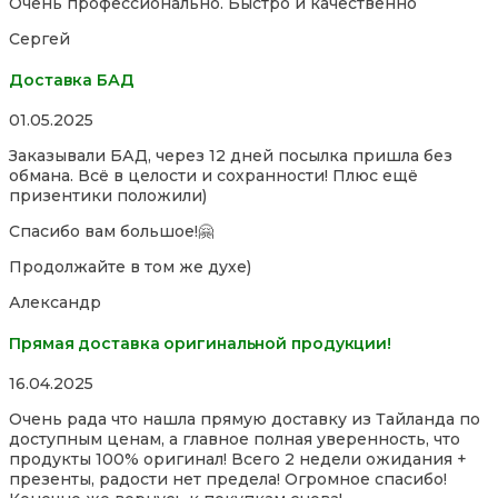
Очень профессионально. Быстро и качественно
out
of
Сергей
5
Доставка БАД
Rated
01.05.2025
5,0
Заказывали БАД, через 12 дней посылка пришла без
out
обмана. Всё в целости и сохранности! Плюс ещё
of
призентики положили)
5
Спасибо вам большое!🤗
Продолжайте в том же духе)
Александр
Прямая доставка оригинальной продукции!
Rated
16.04.2025
5,0
Очень рада что нашла прямую доставку из Тайланда по
out
доступным ценам, а главное полная уверенность, что
of
продукты 100% оригинал! Всего 2 недели ожидания +
5
презенты, радости нет предела! Огромное спасибо!