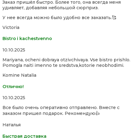
Заказ пришёл быстро. Более того, она всегда меня
out
удивляет, добавляя небольшой сюрприз.
of
5
У нее всегда можно было удобно все заказать.🥰
Victoria
Bistro i kachestvenno
Rated
10.10.2025
4,0
Mariyana, ocheni dobraya otzivchivaya. Vse bistro prishlo.
out
Pomogla naiti imenno te sredstva,kotorie neobhodimi.
of
5
Komine Natalia
Отлично!
Rated
10.10.2025
5,0
Все было очень оперативно отправлено. Вместе с
out
заказом пришел подарок. Рекомендую👍
of
5
Наталья
Быстрая доставка