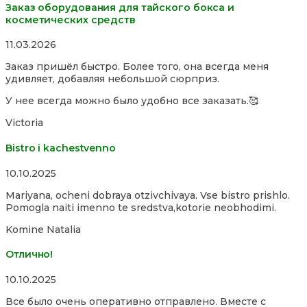
Заказ оборудования для тайского бокса и
косметических средств
Rated
11.03.2026
5,0
Заказ пришёл быстро. Более того, она всегда меня
out
удивляет, добавляя небольшой сюрприз.
of
5
У нее всегда можно было удобно все заказать.🥰
Victoria
Bistro i kachestvenno
Rated
10.10.2025
4,0
Mariyana, ocheni dobraya otzivchivaya. Vse bistro prishlo.
out
Pomogla naiti imenno te sredstva,kotorie neobhodimi.
of
5
Komine Natalia
Отлично!
Rated
10.10.2025
5,0
Все было очень оперативно отправлено. Вместе с
out