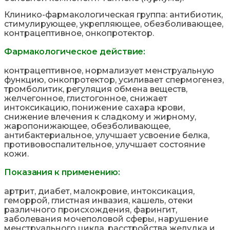
Клинико-фармакологическая группа: антибиотик,
стимулирующее, укрепляющее, обезболивающее,
контрацептивное, онкопротектор.
Фармакологическое действие:
контрацептивное, нормализует менструальную
функцию, онкопротектор, усиливает спермогенез,
тромболитик, регуляция обмена веществ,
желчегонное, глистогонное, снижает
интоксикацию, понижение сахара крови,
снижение влечения к сладкому и жирному,
жаропонижающее, обезболивающее,
антибактериальное, улучшает усвоение белка,
противовоспалительное, улучшает состояние
кожи.
Показания к применению:
артрит, диабет, малокровие, интоксикация,
геморрой, глистная инвазия, кашель, отеки
различного происхождения, фарингит,
заболевания мочеполовой сферы, нарушение
менструального цикла, расстройства желудка и