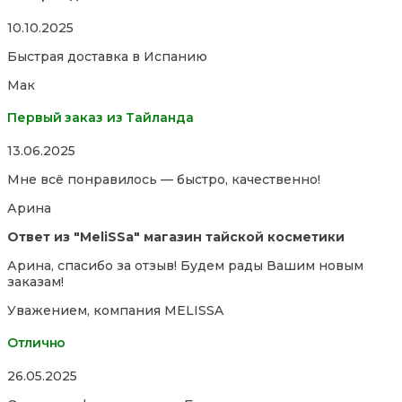
Rated
10.10.2025
5,0
Быстрая доставка в Испанию
out
of
Мак
5
Первый заказ из Тайланда
Rated
13.06.2025
5,0
Мне всё понравилось — быстро, качественно!
out
of
Арина
5
Ответ из "MeliSSa" магазин тайской косметики
Арина, спасибо за отзыв! Будем рады Вашим новым
заказам!
Уважением, компания MELISSA
Отлично
Rated
26.05.2025
5,0