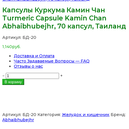
Капсулы Куркума Камин Чан
Turmeric Capsule Kamin Chan
Abhaibhubejhr, 70 капсул, Таиланд
Артикул:
БД-20
1,140
руб.
Доставка и Оплата
Часто Задаваемые Вопросы — FAQ
Отзывы о нас
Количество
−
+
товара
В корзину
Капсулы
Куркума
Камин
Чан
Turmeric
Capsule
Артикул:
БД-20
Категория:
Желудок и кишечник
Бренд:
Kamin
Abhaibhubejhr
Chan
Abhaibhubejhr,