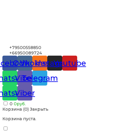
+79500558850
+66950089724
acebook
Odnoklassniki
Vk
Instagram
Youtube
atsapp
Viber
Telegram
atsapp
Viber
0
0
руб.
Корзина (
0
)
Закрыть
Корзина пуста.