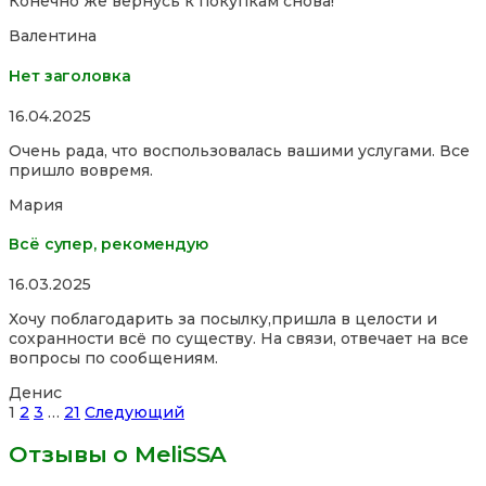
Конечно же вернусь к покупкам снова!
Валентина
Нет заголовка
Rated
16.04.2025
5,0
Очень рада, что воспользовалась вашими услугами. Все
out
пришло вовремя.
of
5
Мария
Всё супер, рекомендую
Rated
16.03.2025
5,0
Хочу поблагодарить за посылку,пришла в целости и
out
сохранности всё по существу. На связи, отвечает на все
of
вопросы по сообщениям.
5
Денис
Site
Страница
Страница
Страница
Страница
1
2
3
…
21
Следующий
Reviews
Отзывы о MeliSSA
навигация