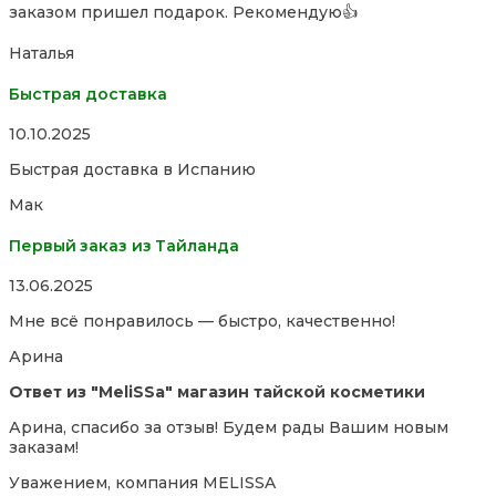
заказом пришел подарок. Рекомендую👍
of
5
Наталья
Быстрая доставка
Rated
10.10.2025
5,0
Быстрая доставка в Испанию
out
of
Мак
5
Первый заказ из Тайланда
Rated
13.06.2025
5,0
Мне всё понравилось — быстро, качественно!
out
of
Арина
5
Ответ из "MeliSSa" магазин тайской косметики
Арина, спасибо за отзыв! Будем рады Вашим новым
заказам!
Уважением, компания MELISSA