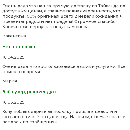
5,0
Очень рада что нашла прямую доставку из Тайланда по
out
доступным ценам, а главное полная уверенность, что
of
продукты 100% оригинал! Всего 2 недели ожидания +
5
презенты, радости нет предела! Огромное спасибо!
Конечно же вернусь к покупкам снова!
Валентина
Нет заголовка
Rated
16.04.2025
5,0
Очень рада, что воспользовалась вашими услугами. Все
out
пришло вовремя.
of
5
Мария
Всё супер, рекомендую
Rated
16.03.2025
5,0
Хочу поблагодарить за посылку,пришла в целости и
out
сохранности всё по существу. На связи, отвечает на все
of
вопросы по сообщениям.
5