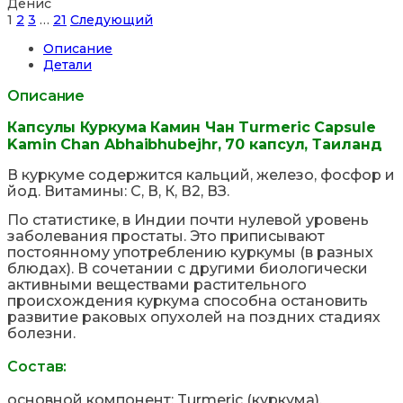
Денис
Site
Страница
Страница
Страница
Страница
1
2
3
…
21
Следующий
Reviews
Описание
навигация
Детали
Описание
Капсулы Куркума Камин Чан Turmeric Capsule
Kamin Chan Abhaibhubejhr, 70 капсул, Таиланд
В куркуме содержится кальций, железо, фосфор и
йод. Витамины: С, В, К, В2, ВЗ.
По статистике, в Индии почти нулевой уровень
заболевания простаты. Это приписывают
постоянному употреблению куркумы (в разных
блюдах). В сочетании с другими биологически
активными веществами растительного
происхождения куркума способна остановить
развитие раковых опухолей на поздних стадиях
болезни.
Состав:
основной компонент: Turmeric (куркума).