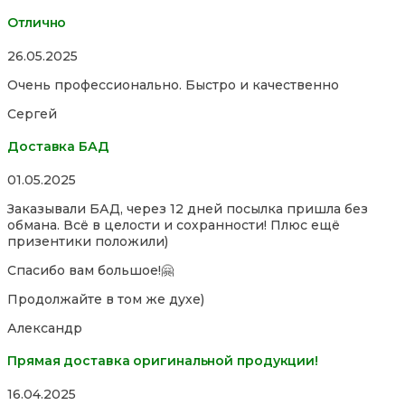
Отлично
Rated
26.05.2025
5,0
Очень профессионально. Быстро и качественно
out
of
Сергей
5
Доставка БАД
Rated
01.05.2025
5,0
Заказывали БАД, через 12 дней посылка пришла без
out
обмана. Всё в целости и сохранности! Плюс ещё
of
призентики положили)
5
Спасибо вам большое!🤗
Продолжайте в том же духе)
Александр
Прямая доставка оригинальной продукции!
Rated
16.04.2025