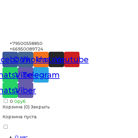
+79500558850
+66950089724
acebook
Odnoklassniki
Vk
Instagram
Youtube
atsapp
Viber
Telegram
atsapp
Viber
0
0
руб.
Корзина (
0
)
Закрыть
Корзина пуста.
О нас