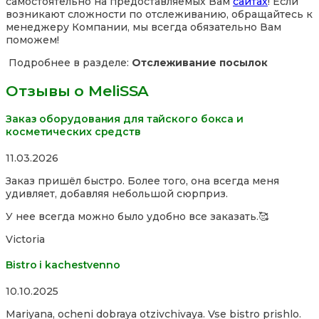
самостоятельно на предоставляемых Вам
сайтах
! Если
возникают сложности по отслеживанию, обращайтесь к
менеджеру Компании, мы всегда обязательно Вам
поможем!
Подробнее в разделе:
Отслеживание посылок
Отзывы о MeliSSA
Заказ оборудования для тайского бокса и
косметических средств
Rated
11.03.2026
5,0
Заказ пришёл быстро. Более того, она всегда меня
out
удивляет, добавляя небольшой сюрприз.
of
5
У нее всегда можно было удобно все заказать.🥰
Victoria
Bistro i kachestvenno
Rated
10.10.2025
4,0
Mariyana, ocheni dobraya otzivchivaya. Vse bistro prishlo.
out