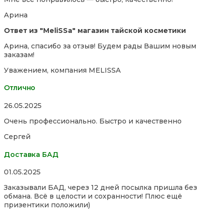
out
of
Арина
5
Ответ из "MeliSSa" магазин тайской косметики
Арина, спасибо за отзыв! Будем рады Вашим новым
заказам!
Уважением, компания MELISSA
Отлично
Rated
26.05.2025
5,0
Очень профессионально. Быстро и качественно
out
of
Сергей
5
Доставка БАД
Rated
01.05.2025
5,0
Заказывали БАД, через 12 дней посылка пришла без
out
обмана. Всё в целости и сохранности! Плюс ещё
of
призентики положили)
5