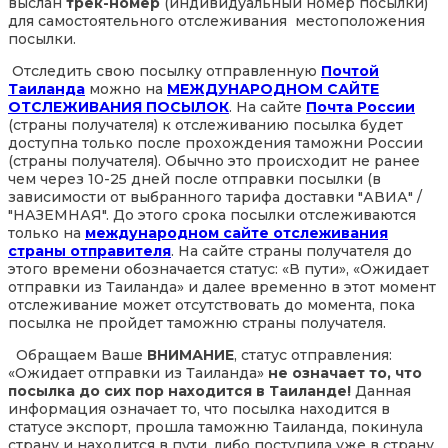
выслан
трек-номер
(индивидуальный номер посылки)
для самостоятельного отслеживания местоположения
посылки.
Отследить свою посылку отправленную
Почтой
Таиланда
можно на
МЕЖДУНАРОДНОМ САЙТЕ
ОТСЛЕЖИВАНИЯ ПОСЫЛОК
. На сайте
Почта России
(страны получателя) к отслеживанию посылка будет
доступна только после прохождения таможни России
(страны получателя). Обычно это происходит не ранее
чем через 10-25 дней после отправки посылки (в
зависимости от выбранного тарифа доставки "АВИА" /
"НАЗЕМНАЯ". До этого срока посылки отслеживаются
только на
международном сайте отслеживания
страны отправителя
. На сайте страны получателя до
этого времени обозначается статус: «В пути», «Ожидает
отправки из Таиланда» и далее временно в этот момент
отслеживание может отсутствовать до момента, пока
посылка не пройдет таможню страны получателя.
Обращаем Ваше
ВНИМАНИЕ
, статус отправления:
«Ожидает отправки из Таиланда»
не означает то, что
посылка до сих пор находится в Таиланде!
Данная
информация означает то, что посылка находится в
статусе экспорт, прошла таможню Таиланда, покинула
страну и находится в пути, либо поступила уже в страну