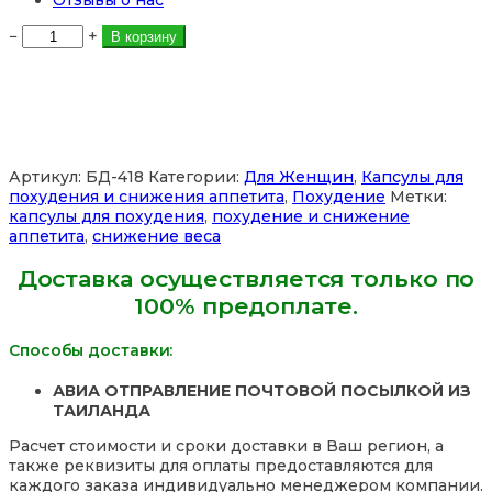
Количество
−
+
В корзину
товара
Капсулы
для
похудения
гелевые
Лишоу
Lishou
Артикул:
БД-418
Категории:
Для Женщин
,
Капсулы для
Slimming
похудения и снижения аппетита
,
Похудение
Метки:
Softgel
капсулы для похудения
,
похудение и снижение
Capsule,
аппетита
,
снижение веса
10
шт.,
Доставка осуществляется только по
Таиланд
100% предоплате.
Способы доставки:
АВИА ОТПРАВЛЕНИЕ ПОЧТОВОЙ ПОСЫЛКОЙ ИЗ
ТАИЛАНДА
Расчет стоимости и сроки доставки в Ваш регион, а
также реквизиты для оплаты предоставляются для
каждого заказа индивидуально менеджером компании.