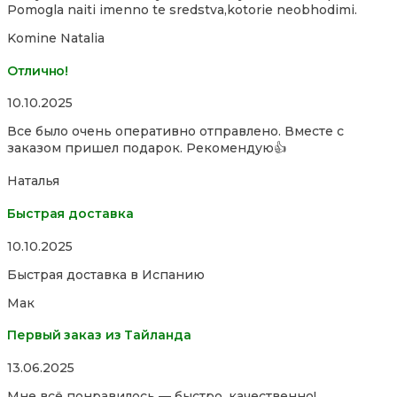
Pomogla naiti imenno te sredstva,kotorie neobhodimi.
of
5
Komine Natalia
Отлично!
Rated
10.10.2025
5,0
Все было очень оперативно отправлено. Вместе с
out
заказом пришел подарок. Рекомендую👍
of
5
Наталья
Быстрая доставка
Rated
10.10.2025
5,0
Быстрая доставка в Испанию
out
of
Мак
5
Первый заказ из Тайланда
Rated
13.06.2025
5,0
Мне всё понравилось — быстро, качественно!