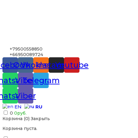
+79500558850
+66950089724
acebook
Odnoklassniki
Vk
Instagram
Youtube
atsapp
Viber
Telegram
atsapp
Viber
RU
EN
0
0
руб.
Корзина (
0
)
Закрыть
Корзина пуста.