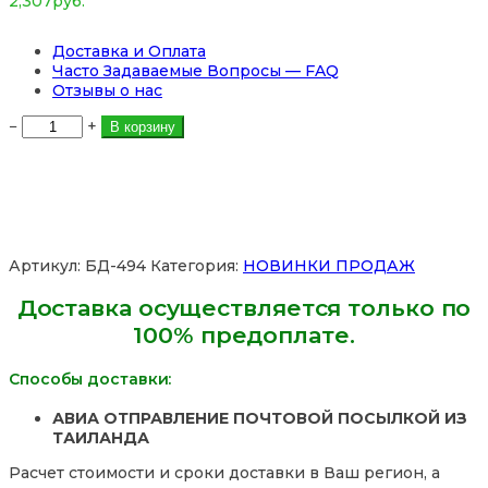
2,307
руб.
Доставка и Оплата
Часто Задаваемые Вопросы — FAQ
Отзывы о нас
Количество
−
+
В корзину
товара
Капсулы
для
похудения
и
снижения
аппетита
Артикул:
БД-494
Категория:
НОВИНКИ ПРОДАЖ
Linda
Naya
Доставка осуществляется только по
Brand,
100% предоплате.
30
капсул.
Таиланд
Способы доставки:
АВИА ОТПРАВЛЕНИЕ ПОЧТОВОЙ ПОСЫЛКОЙ ИЗ
ТАИЛАНДА
Расчет стоимости и сроки доставки в Ваш регион, а