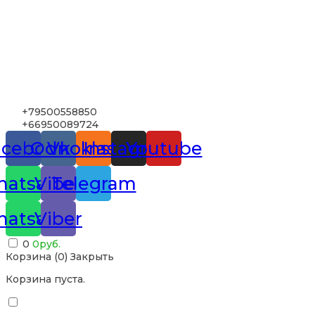
+79500558850
+66950089724
acebook
Odnoklassniki
Vk
Instagram
Youtube
atsapp
Viber
Telegram
atsapp
Viber
0
0
руб.
Корзина (
0
)
Закрыть
Корзина пуста.