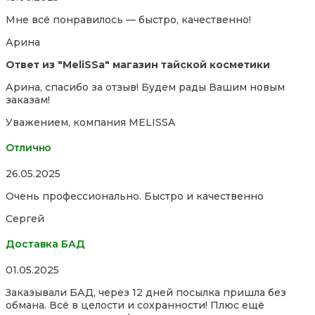
5,0
Мне всё понравилось — быстро, качественно!
out
of
Арина
5
Ответ из "MeliSSa" магазин тайской косметики
Арина, спасибо за отзыв! Будем рады Вашим новым
заказам!
Уважением, компания MELISSA
Отлично
Rated
26.05.2025
5,0
Очень профессионально. Быстро и качественно
out
of
Сергей
5
Доставка БАД
Rated
01.05.2025
5,0
Заказывали БАД, через 12 дней посылка пришла без
out
обмана. Всё в целости и сохранности! Плюс ещё
of