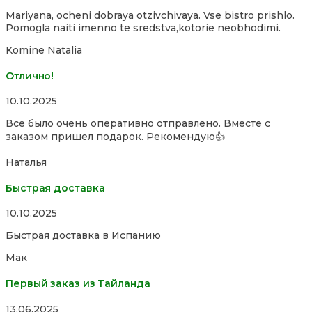
4,0
Mariyana, ocheni dobraya otzivchivaya. Vse bistro prishlo.
out
Pomogla naiti imenno te sredstva,kotorie neobhodimi.
of
5
Komine Natalia
Отлично!
Rated
10.10.2025
5,0
Все было очень оперативно отправлено. Вместе с
out
заказом пришел подарок. Рекомендую👍
of
5
Наталья
Быстрая доставка
Rated
10.10.2025
5,0
Быстрая доставка в Испанию
out
of
Мак
5
Первый заказ из Тайланда
Rated
13.06.2025