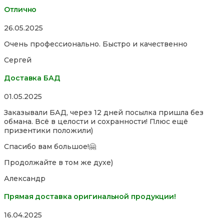
Отлично
Rated
26.05.2025
5,0
Очень профессионально. Быстро и качественно
out
of
Сергей
5
Доставка БАД
Rated
01.05.2025
5,0
Заказывали БАД, через 12 дней посылка пришла без
out
обмана. Всё в целости и сохранности! Плюс ещё
of
призентики положили)
5
Спасибо вам большое!🤗
Продолжайте в том же духе)
Александр
Прямая доставка оригинальной продукции!
Rated
16.04.2025
5,0