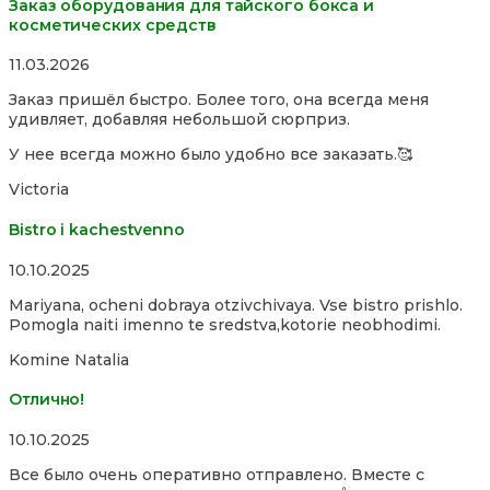
Заказ оборудования для тайского бокса и
косметических средств
Rated
11.03.2026
5,0
Заказ пришёл быстро. Более того, она всегда меня
out
удивляет, добавляя небольшой сюрприз.
of
5
У нее всегда можно было удобно все заказать.🥰
Victoria
Bistro i kachestvenno
Rated
10.10.2025
4,0
Mariyana, ocheni dobraya otzivchivaya. Vse bistro prishlo.
out
Pomogla naiti imenno te sredstva,kotorie neobhodimi.
of
5
Komine Natalia
Отлично!
Rated
10.10.2025
5,0
Все было очень оперативно отправлено. Вместе с
out