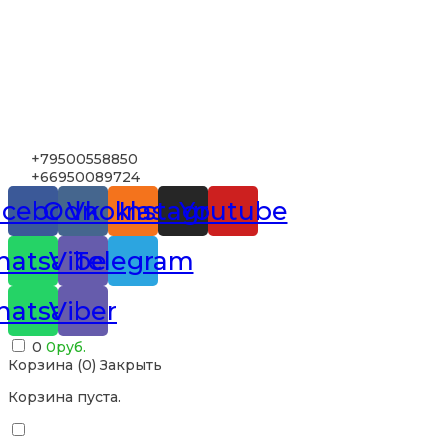
+79500558850
+66950089724
acebook
Odnoklassniki
Vk
Instagram
Youtube
atsapp
Viber
Telegram
atsapp
Viber
0
0
руб.
Корзина (
0
)
Закрыть
Корзина пуста.