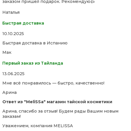
заказом пришел подарок. Рекомендую👍
of
5
Наталья
Быстрая доставка
Rated
10.10.2025
5,0
Быстрая доставка в Испанию
out
of
Мак
5
Первый заказ из Тайланда
Rated
13.06.2025
5,0
Мне всё понравилось — быстро, качественно!
out
of
Арина
5
Ответ из "MeliSSa" магазин тайской косметики
Арина, спасибо за отзыв! Будем рады Вашим новым
заказам!
Уважением, компания MELISSA