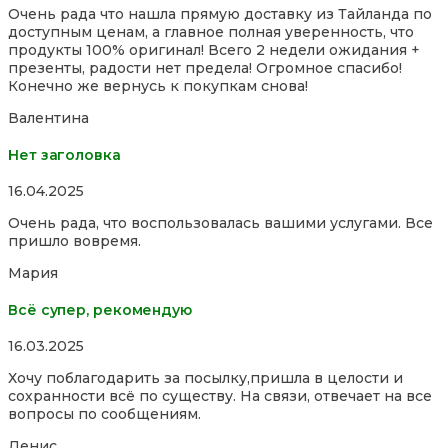
Очень рада что нашла прямую доставку из Тайланда по
out
доступным ценам, а главное полная уверенность, что
of
продукты 100% оригинал! Всего 2 недели ожидания +
5
презенты, радости нет предела! Огромное спасибо!
Конечно же вернусь к покупкам снова!
Валентина
Нет заголовка
Rated
16.04.2025
5,0
Очень рада, что воспользовалась вашими услугами. Все
out
пришло вовремя.
of
5
Мария
Всё супер, рекомендую
Rated
16.03.2025
5,0
Хочу поблагодарить за посылку,пришла в целости и
out
сохранности всё по существу. На связи, отвечает на все
of
вопросы по сообщениям.
5
Денис