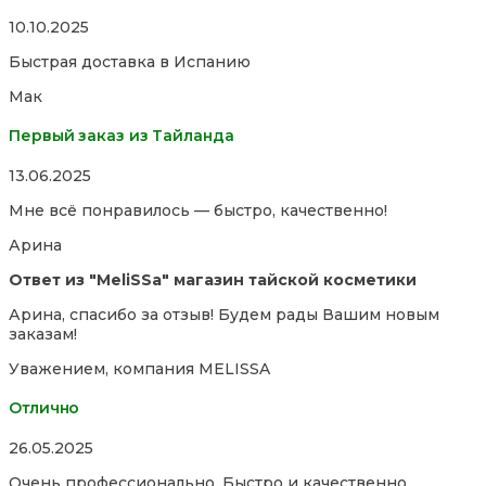
Rated
10.10.2025
5,0
Быстрая доставка в Испанию
out
of
Мак
5
Первый заказ из Тайланда
Rated
13.06.2025
5,0
Мне всё понравилось — быстро, качественно!
out
of
Арина
5
Ответ из "MeliSSa" магазин тайской косметики
Арина, спасибо за отзыв! Будем рады Вашим новым
заказам!
Уважением, компания MELISSA
Отлично
Rated
26.05.2025
5,0
Очень профессионально. Быстро и качественно
out