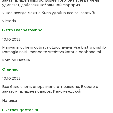
Заказ пришёл быстро. Более того, она всегда меня
out
удивляет, добавляя небольшой сюрприз.
of
5
У нее всегда можно было удобно все заказать.🥰
Victoria
Bistro i kachestvenno
Rated
10.10.2025
4,0
Mariyana, ocheni dobraya otzivchivaya. Vse bistro prishlo.
out
Pomogla naiti imenno te sredstva,kotorie neobhodimi.
of
5
Komine Natalia
Отлично!
Rated
10.10.2025
5,0
Все было очень оперативно отправлено. Вместе с
out
заказом пришел подарок. Рекомендую👍
of
5
Наталья
Быстрая доставка