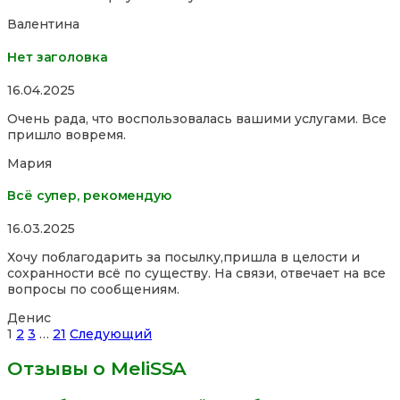
Валентина
Нет заголовка
Rated
16.04.2025
5,0
Очень рада, что воспользовалась вашими услугами. Все
out
пришло вовремя.
of
5
Мария
Всё супер, рекомендую
Rated
16.03.2025
5,0
Хочу поблагодарить за посылку,пришла в целости и
out
сохранности всё по существу. На связи, отвечает на все
of
вопросы по сообщениям.
5
Денис
Site
Страница
Страница
Страница
Страница
1
2
3
…
21
Следующий
Reviews
Отзывы о MeliSSA
навигация