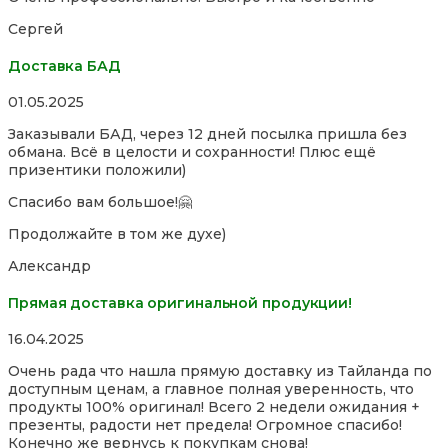
of
Сергей
5
Доставка БАД
Rated
01.05.2025
5,0
Заказывали БАД, через 12 дней посылка пришла без
out
обмана. Всё в целости и сохранности! Плюс ещё
of
призентики положили)
5
Спасибо вам большое!🤗
Продолжайте в том же духе)
Александр
Прямая доставка оригинальной продукции!
Rated
16.04.2025
5,0
Очень рада что нашла прямую доставку из Тайланда по
out
доступным ценам, а главное полная уверенность, что
of
продукты 100% оригинал! Всего 2 недели ожидания +
5
презенты, радости нет предела! Огромное спасибо!
Конечно же вернусь к покупкам снова!