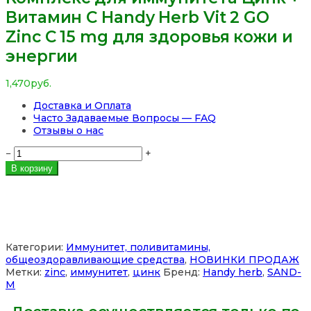
Витамин С Handy Herb Vit 2 GO
Zinc C 15 mg для здоровья кожи и
энергии
1,470
руб.
Доставка и Оплата
Часто Задаваемые Вопросы — FAQ
Отзывы о нас
Количество
−
+
товара
В корзину
Комплекс
для
иммунитета
Цинк
+
Витамин
Категории:
Иммунитет, поливитамины,
С
общеоздоравливающие средства
,
НОВИНКИ ПРОДАЖ
Handy
Метки:
zinc
,
иммунитет
,
цинк
Бренд:
Handy herb
,
SAND-
Herb
M
Vit
2