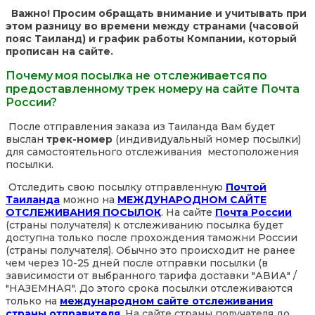
Важно! Просим обращать внимание и учитывать при
этом разницу во времени между странами (часовой
пояс Таиланд) и график работы Компании, который
прописан на сайте.
Почему моя посылка не отслеживается по
предоставленному трек номеру на сайте Почта
России?
После отправления заказа из Таиланда Вам будет
выслан
трек-номер
(индивидуальный номер посылки)
для самостоятельного отслеживания местоположения
посылки.
Отследить свою посылку отправленную
Почтой
Таиланда
можно на
МЕЖДУНАРОДНОМ САЙТЕ
ОТСЛЕЖИВАНИЯ ПОСЫЛОК
. На сайте
Почта России
(страны получателя) к отслеживанию посылка будет
доступна только после прохождения таможни России
(страны получателя). Обычно это происходит не ранее
чем через 10-25 дней после отправки посылки (в
зависимости от выбранного тарифа доставки "АВИА" /
"НАЗЕМНАЯ". До этого срока посылки отслеживаются
только на
международном сайте отслеживания
страны отправителя
. На сайте страны получателя до