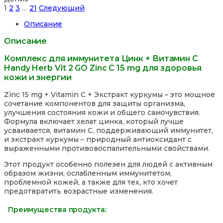
Site
Страница
Страница
Страница
Страница
1
2
3
…
21
Следующий
Reviews
Описание
навигация
Описание
Комплекс для иммунитета Цинк + Витамин С
Handy Herb Vit 2 GO Zinc C 15 mg для здоровья
кожи и энергии
Zinc 15 mg + Vitamin C + Экстракт куркумы – это мощное
сочетание компонентов для защиты организма,
улучшения состояния кожи и общего самочувствия.
Формула включает хелат цинка, который лучше
усваивается, витамин C, поддерживающий иммунитет,
и экстракт куркумы – природный антиоксидант с
выраженными противовоспалительными свойствами.
Этот продукт особенно полезен для людей с активным
образом жизни, ослабленным иммунитетом,
проблемной кожей, а также для тех, кто хочет
предотвратить возрастные изменения.
Преимущества продукта: