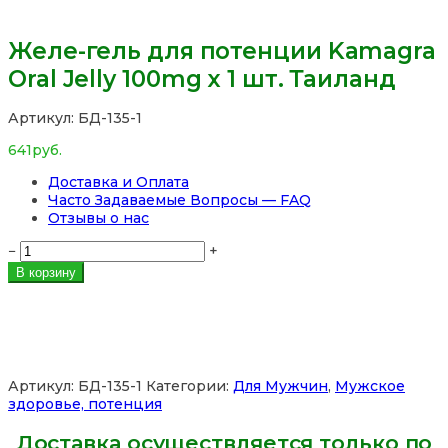
Желе-гель для потенции Kamagra
Oral Jelly 100mg x 1 шт. Таиланд
Артикул:
БД-135-1
641
руб.
Доставка и Оплата
Часто Задаваемые Вопросы — FAQ
Отзывы о нас
Количество
−
+
товара
В корзину
Желе-
гель
для
потенции
Kamagra
Oral
Артикул:
БД-135-1
Категории:
Для Мужчин
,
Мужское
Jelly
здоровье, потенция
100mg
x
Доставка осуществляется только по
1