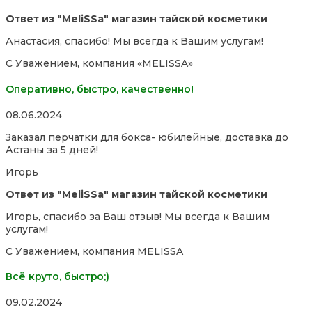
Ответ из "MeliSSa" магазин тайской косметики
Анастасия, спасибо! Мы всегда к Вашим услугам!
С Уважением, компания «MELISSA»
Оперативно, быстро, качественно!
Rated
08.06.2024
5,0
Заказал перчатки для бокса- юбилейные, доставка до
out
Астаны за 5 дней!
of
5
Игорь
Ответ из "MeliSSa" магазин тайской косметики
Игорь, спасибо за Ваш отзыв! Мы всегда к Вашим
услугам!
С Уважением, компания MELISSA
Всё круто, быстро;)
Rated
09.02.2024