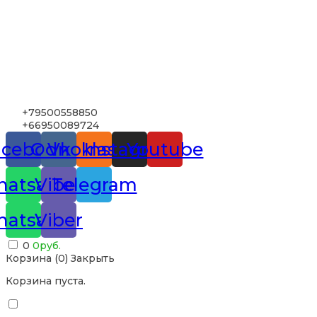
+79500558850
+66950089724
acebook
Odnoklassniki
Vk
Instagram
Youtube
atsapp
Viber
Telegram
atsapp
Viber
0
0
руб.
Корзина (
0
)
Закрыть
Корзина пуста.