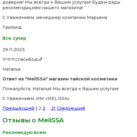
доверие! Мы всегда к Вашим услугам! Будем рады
рекомендациям нашего магазина!
С Уважением, менеджер компании Марьяна
Таиланд
Все супер
Rated
29.11.2023
5,0
🫶🫶🫶спасибо🙏💕
out
of
Наталья
5
Ответ из "MeliSSa" магазин тайской косметики
Пожалуйста, Наталья! Мы всегда к Вашим услугам!
С Уважением, ИМ «MELISSA»
Site
Страница
Страница
Страница
Страница
Предыдущий
1
2
3
…
21
Следующий
Reviews
Отзывы о MeliSSA
навигация
Рекомендую всем.