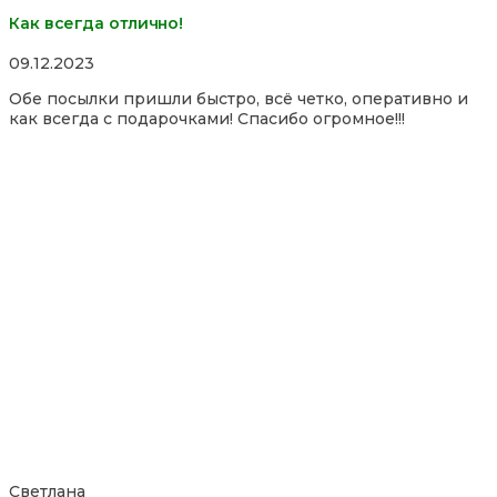
Как всегда отлично!
Rated
09.12.2023
5,0
Обе посылки пришли быстро, всё четко, оперативно и
out
как всегда с подарочками! Спасибо огромное!!!
of
5
Светлана