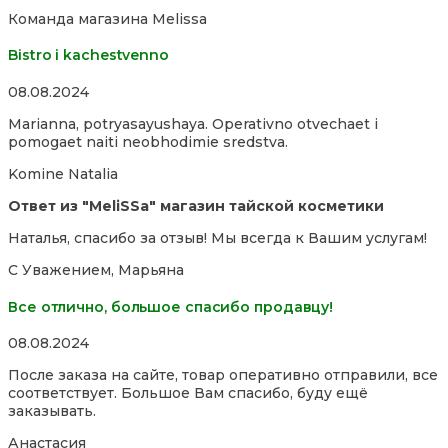
Команда магазина Melissa
Bistro i kachestvenno
Rated
08.08.2024
5,0
Marianna, potryasayushaya. Operativno otvechaet i
out
pomogaet naiti neobhodimie sredstva.
of
5
Komine Natalia
Ответ из "MeliSSa" магазин тайской косметики
Наталья, спасибо за отзыв! Мы всегда к Вашим услугам!
С Уважением, Марьяна
Все отлично, большое спасибо продавцу!
Rated
08.08.2024
5,0
После заказа на сайте, товар оперативно отправили, все
out
соответствует. Большое Вам спасибо, буду ещё
of
заказывать.
5
Анастасия