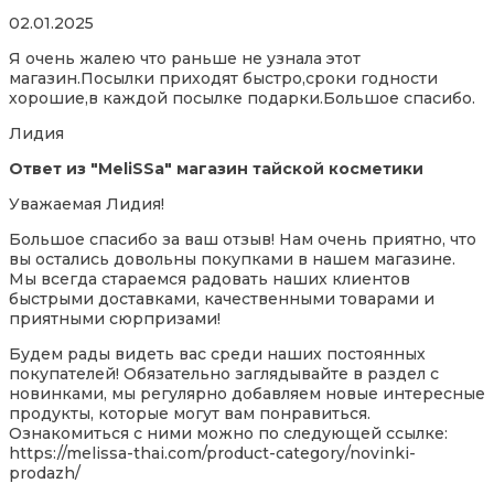
Rated
02.01.2025
5,0
Я очень жалею что раньше не узнала этот
out
магазин.Посылки приходят быстро,сроки годности
of
хорошие,в каждой посылке подарки.Большое спасибо.
5
Лидия
Ответ из "MeliSSa" магазин тайской косметики
Уважаемая Лидия!
Большое спасибо за ваш отзыв! Нам очень приятно, что
вы остались довольны покупками в нашем магазине.
Мы всегда стараемся радовать наших клиентов
быстрыми доставками, качественными товарами и
приятными сюрпризами!
Будем рады видеть вас среди наших постоянных
покупателей! Обязательно заглядывайте в раздел с
новинками, мы регулярно добавляем новые интересные
продукты, которые могут вам понравиться.
Оз
накомиться с ними можно по следующей ссылке:
https://melissa-thai.com/product-category/novinki-
prodazh/