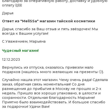
Благодарю за оперативную работу, доставку и удобную
out
оплату 🙌🏼
of
5
Дарья
Ответ из "MeliSSa" магазин тайской косметики
Дарья, спасибо за Ваш отзыв и пять звёздочек! Мы
всегда к Вашим услугам!
С Уважением, Марьяна
Чудесный магазин!
Rated
12.12.2023
5,0
Вернулись из отпуска, оказалось привезли мало
out
подарков (нашлось много желающих на презенты 🙂).
of
5
Случайно нашла этот магазин. Чему очень рада! Сделала
заказ, обратная связь моментальная! Со дня
размещения до прибытия в Москву не прошло и 2-х
недель. Пришло все хорошо упаковано, в целости и
сохранности. Отдельная благодарность Марьяне!
Приятно было взаимодействовать. И большое спасибо
за по
дарочки! Удачи Вам!