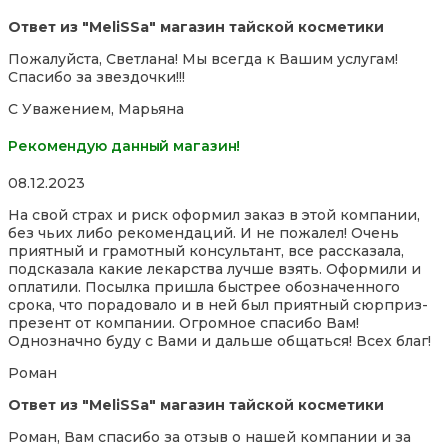
Ответ из "MeliSSa" магазин тайской косметики
Пожалуйста, Светлана! Мы всегда к Вашим услугам!
Спасибо за звездочки!!!
С Уважением, Марьяна
Рекомендую данный магазин!
Rated
08.12.2023
5,0
На свой страх и риск оформил заказ в этой компании,
out
без чьих либо рекомендаций. И не пожалел! Очень
of
приятный и грамотный консультант, все рассказала,
5
подсказала какие лекарства лучше взять. Оформили и
оплатили. Посылка пришла быстрее обозначенного
срока, что порадовало и в ней был приятный сюрприз-
презент от компании. Огромное спасибо Вам!
Однозначно буду с Вами
и дальше общаться! Всех благ!
Роман
Ответ из "MeliSSa" магазин тайской косметики
Роман, Вам спасибо за отзыв о нашей компании и за