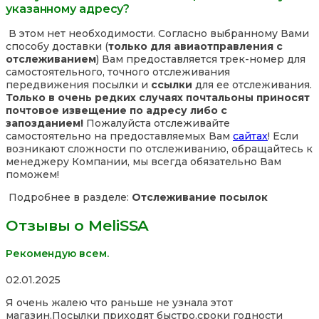
указанному адресу?
В этом нет необходимости. Согласно выбранному Вами
способу доставки (
только для авиаотправления с
отслеживанием
) Вам предоставляется трек-номер для
самостоятельного, точного отслеживания
передвижения посылки и
ссылки
для ее отслеживания.
Только в очень редких случаях почтальоны приносят
почтовое извещение по адресу либо с
запозданием!
Пожалуйста отслеживайте
самостоятельно на предоставляемых Вам
сайтах
! Если
возникают сложности по отслеживанию, обращайтесь к
менеджеру Компании, мы всегда обязательно Вам
поможем!
Подробнее в разделе:
Отслеживание посылок
Отзывы о MeliSSA
Рекомендую всем.
Rated
02.01.2025
5,0
Я очень жалею что раньше не узнала этот
out
магазин.Посылки приходят быстро,сроки годности
of