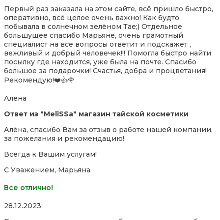
5,0
Первый раз заказала на этом сайте, всё пришло быстро,
out
оперативно, всё целое очень важно! Как будто
of
побывала в солнечном зелёном Тае;) Отдельное
5
большущее спасибо Марьяне, очень грамотный
специалист на все вопросы ответит и подскажет ,
вежливый и добрый человечек!!! Помогла быстро найти
посылку где находится, уже была на почте. Спасибо
большое за подарочки! Счастья, добра и
процветания!
Рекомендую!❤️👍🌹
Алена
Ответ из "MeliSSa" магазин тайской косметики
Алёна, спасибо Вам за отзыв о работе нашей компании,
за пожелания и рекомендацию!
Всегда к Вашим услугам!
С Уважением, Марьяна
Все отлично!
Rated
28.12.2023
5,0