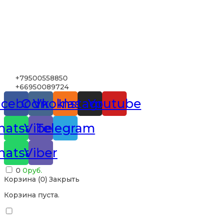
+79500558850
+66950089724
acebook
Odnoklassniki
Vk
Instagram
Youtube
atsapp
Viber
Telegram
atsapp
Viber
0
0
руб.
Корзина (
0
)
Закрыть
Корзина пуста.