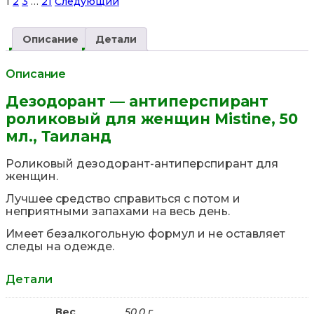
Site
Страница
Страница
Страница
Страница
1
2
3
…
21
Следующий
Reviews
навигация
Описание
Детали
Описание
Дезодорант — антиперспирант
роликовый для женщин Mistine, 50
мл., Таиланд
Роликовый дезодорант-антиперспирант для
женщин.
Лучшее средство справиться с потом и
неприятными запахами на весь день.
Имеет безалкогольную формул и не оставляет
следы на одежде.
Детали
Вес
50.0 г