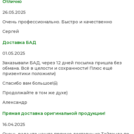
Отлично
Rated
26.05.2025
5,0
Очень профессионально. Быстро и качественно
out
of
Сергей
5
Доставка БАД
Rated
01.05.2025
5,0
Заказывали БАД, через 12 дней посылка пришла без
out
обмана. Всё в целости и сохранности! Плюс ещё
of
призентики положили)
5
Спасибо вам большое!🤗
Продолжайте в том же духе)
Александр
Прямая доставка оригинальной продукции!
Rated
16.04.2025
5,0
Очень рада что нашла прямую доставку из Тайланда по