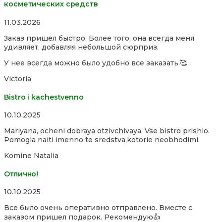
косметических средств
Rated
11.03.2026
5,0
Заказ пришёл быстро. Более того, она всегда меня
out
удивляет, добавляя небольшой сюрприз.
of
5
У нее всегда можно было удобно все заказать.🥰
Victoria
Bistro i kachestvenno
Rated
10.10.2025
4,0
Mariyana, ocheni dobraya otzivchivaya. Vse bistro prishlo.
out
Pomogla naiti imenno te sredstva,kotorie neobhodimi.
of
5
Komine Natalia
Отлично!
Rated
10.10.2025
5,0
Все было очень оперативно отправлено. Вместе с
out
заказом пришел подарок. Рекомендую👍
of