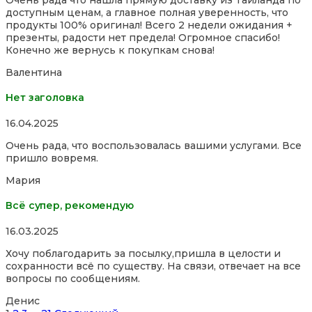
out
доступным ценам, а главное полная уверенность, что
of
продукты 100% оригинал! Всего 2 недели ожидания +
5
презенты, радости нет предела! Огромное спасибо!
Конечно же вернусь к покупкам снова!
Валентина
Нет заголовка
Rated
16.04.2025
5,0
Очень рада, что воспользовалась вашими услугами. Все
out
пришло вовремя.
of
5
Мария
Всё супер, рекомендую
Rated
16.03.2025
5,0
Хочу поблагодарить за посылку,пришла в целости и
out
сохранности всё по существу. На связи, отвечает на все
of
вопросы по сообщениям.
5
Денис