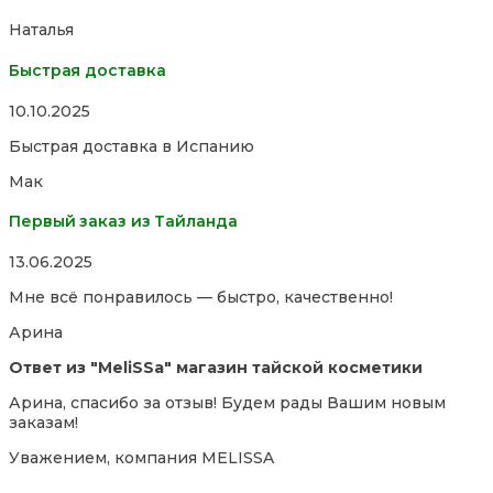
5
Наталья
Быстрая доставка
Rated
10.10.2025
5,0
Быстрая доставка в Испанию
out
of
Мак
5
Первый заказ из Тайланда
Rated
13.06.2025
5,0
Мне всё понравилось — быстро, качественно!
out
of
Арина
5
Ответ из "MeliSSa" магазин тайской косметики
Арина, спасибо за отзыв! Будем рады Вашим новым
заказам!
Уважением, компания MELISSA