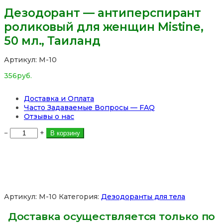
Дезодорант — антиперспирант
роликовый для женщин Mistine,
50 мл., Таиланд
Артикул:
М-10
356
руб.
Доставка и Оплата
Часто Задаваемые Вопросы — FAQ
Отзывы о нас
Количество
−
+
В корзину
товара
Дезодорант
-
антиперспирант
роликовый
для
женщин
Артикул:
М-10
Категория:
Дезодоранты для тела
Mistine,
50
Доставка осуществляется только по
мл.,