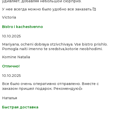
удивляет, добавляя небольшой сюрприз.
of
5
У нее всегда можно было удобно все заказать.🥰
Victoria
Bistro i kachestvenno
Rated
10.10.2025
4,0
Mariyana, ocheni dobraya otzivchivaya. Vse bistro prishlo.
out
Pomogla naiti imenno te sredstva,kotorie neobhodimi.
of
5
Komine Natalia
Отлично!
Rated
10.10.2025
5,0
Все было очень оперативно отправлено. Вместе с
out
заказом пришел подарок. Рекомендую👍
of
5
Наталья
Быстрая доставка