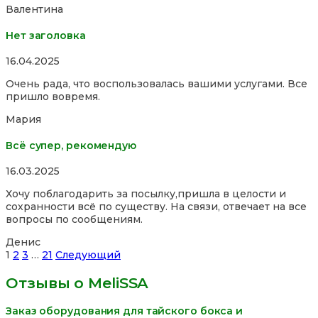
Валентина
Нет заголовка
Rated
16.04.2025
5,0
Очень рада, что воспользовалась вашими услугами. Все
out
пришло вовремя.
of
5
Мария
Всё супер, рекомендую
Rated
16.03.2025
5,0
Хочу поблагодарить за посылку,пришла в целости и
out
сохранности всё по существу. На связи, отвечает на все
of
вопросы по сообщениям.
5
Денис
Site
Страница
Страница
Страница
Страница
1
2
3
…
21
Следующий
Reviews
Отзывы о MeliSSA
навигация
Заказ оборудования для тайского бокса и