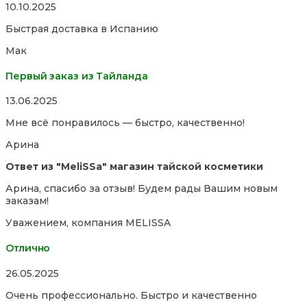
Rated
10.10.2025
5,0
Быстрая доставка в Испанию
out
of
Мак
5
Первый заказ из Тайланда
Rated
13.06.2025
5,0
Мне всё понравилось — быстро, качественно!
out
of
Арина
5
Ответ из "MeliSSa" магазин тайской косметики
Арина, спасибо за отзыв! Будем рады Вашим новым
заказам!
Уважением, компания MELISSA
Отлично
Rated
26.05.2025
5,0
Очень профессионально. Быстро и качественно
out