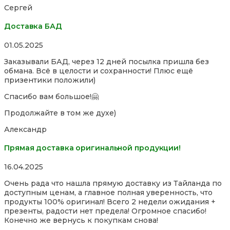
of
Сергей
5
Доставка БАД
Rated
01.05.2025
5,0
Заказывали БАД, через 12 дней посылка пришла без
out
обмана. Всё в целости и сохранности! Плюс ещё
of
призентики положили)
5
Спасибо вам большое!🤗
Продолжайте в том же духе)
Александр
Прямая доставка оригинальной продукции!
Rated
16.04.2025
5,0
Очень рада что нашла прямую доставку из Тайланда по
out
доступным ценам, а главное полная уверенность, что
of
продукты 100% оригинал! Всего 2 недели ожидания +
5
презенты, радости нет предела! Огромное спасибо!
Конечно же вернусь к покупкам снова!