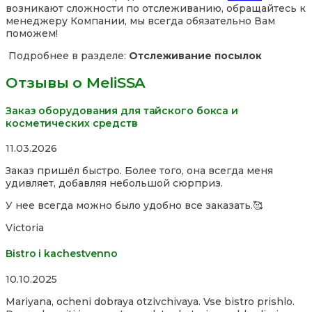
возникают сложности по отслеживанию, обращайтесь к
менеджеру Компании, мы всегда обязательно Вам
поможем!
Подробнее в разделе:
Отслеживание посылок
Отзывы о MeliSSA
Заказ оборудования для тайского бокса и
косметических средств
Rated
11.03.2026
5,0
Заказ пришёл быстро. Более того, она всегда меня
out
удивляет, добавляя небольшой сюрприз.
of
5
У нее всегда можно было удобно все заказать.🥰
Victoria
Bistro i kachestvenno
Rated
10.10.2025
4,0
Mariyana, ocheni dobraya otzivchivaya. Vse bistro prishlo.
out