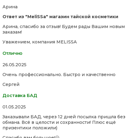
of
Арина
5
Ответ из "MeliSSa" магазин тайской косметики
Арина, спасибо за отзыв! Будем рады Вашим новым
заказам!
Уважением, компания MELISSA
Отлично
Rated
26.05.2025
5,0
Очень профессионально. Быстро и качественно
out
of
Сергей
5
Доставка БАД
Rated
01.05.2025
5,0
Заказывали БАД, через 12 дней посылка пришла без
out
обмана. Всё в целости и сохранности! Плюс ещё
of
призентики положили)
5
Спасибо вам большое!🤗