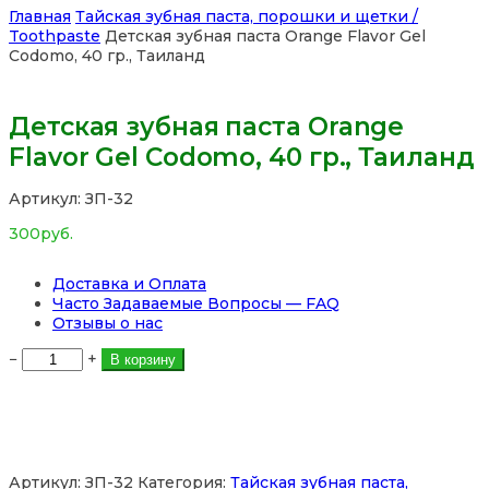
Главная
Тайская зубная паста, порошки и щетки /
Toothpaste
Детская зубная паста Orange Flavor Gel
Codomo, 40 гр., Таиланд
Детская зубная паста Orange
Flavor Gel Codomo, 40 гр., Таиланд
Артикул:
ЗП-32
300
руб.
Доставка и Оплата
Часто Задаваемые Вопросы — FAQ
Отзывы о нас
Количество
−
+
В корзину
товара
Детская
зубная
паста
Orange
Flavor
Артикул:
ЗП-32
Категория:
Тайская зубная паста,