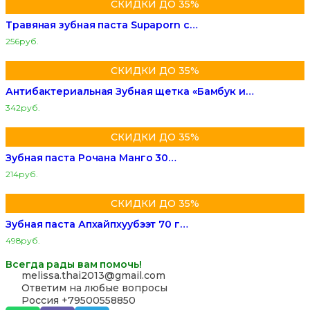
СКИДКИ ДО 35%
Травяная зубная паста Supaporn с…
256
руб.
СКИДКИ ДО 35%
Антибактериальная Зубная щетка «Бамбук и…
342
руб.
СКИДКИ ДО 35%
Зубная паста Рочана Манго 30…
214
руб.
СКИДКИ ДО 35%
Зубная паста Апхайпхуубээт 70 г…
498
руб.
Всегда рады вам помочь!
‪melissa.thai2013@gmail.com
Ответим на любые вопросы
Россия +79500558850