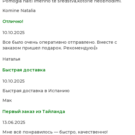
Pomogla naiti imenno te sredstva,kotorie neobhodimi.
of
5
Komine Natalia
Отлично!
Rated
10.10.2025
5,0
Все было очень оперативно отправлено. Вместе с
out
заказом пришел подарок. Рекомендую👍
of
5
Наталья
Быстрая доставка
Rated
10.10.2025
5,0
Быстрая доставка в Испанию
out
of
Мак
5
Первый заказ из Тайланда
Rated
13.06.2025
5,0
Мне всё понравилось — быстро, качественно!
out