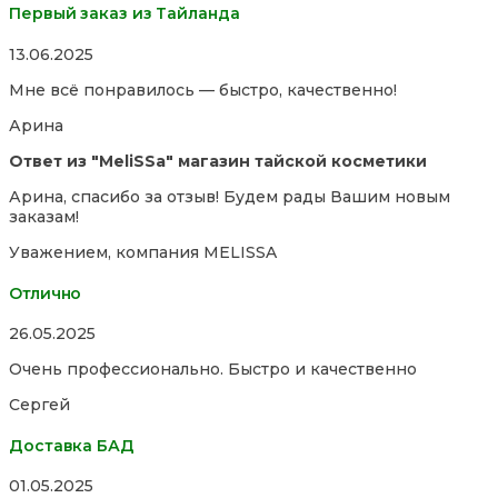
Первый заказ из Тайланда
Rated
13.06.2025
5,0
Мне всё понравилось — быстро, качественно!
out
of
Арина
5
Ответ из "MeliSSa" магазин тайской косметики
Арина, спасибо за отзыв! Будем рады Вашим новым
заказам!
Уважением, компания MELISSA
Отлично
Rated
26.05.2025
5,0
Очень профессионально. Быстро и качественно
out
of
Сергей
5
Доставка БАД
Rated
01.05.2025