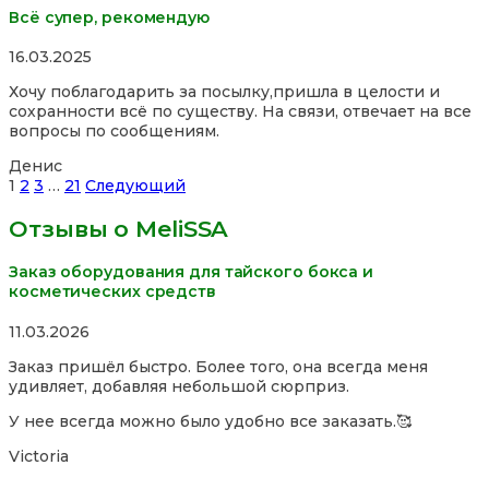
Всё супер, рекомендую
Rated
16.03.2025
5,0
Хочу поблагодарить за посылку,пришла в целости и
out
сохранности всё по существу. На связи, отвечает на все
of
вопросы по сообщениям.
5
Денис
Site
Страница
Страница
Страница
Страница
1
2
3
…
21
Следующий
Reviews
Отзывы о MeliSSA
навигация
Заказ оборудования для тайского бокса и
косметических средств
Rated
11.03.2026
5,0
Заказ пришёл быстро. Более того, она всегда меня
out
удивляет, добавляя небольшой сюрприз.
of
5
У нее всегда можно было удобно все заказать.🥰
Victoria