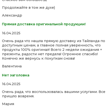
Продолжайте в том же духе)
Александр
Прямая доставка оригинальной продукции!
Rated
16.04.2025
5,0
Очень рада что нашла прямую доставку из Тайланда по
out
доступным ценам, а главное полная уверенность, что
of
продукты 100% оригинал! Всего 2 недели ожидания +
5
презенты, радости нет предела! Огромное спасибо!
Конечно же вернусь к покупкам снова!
Валентина
Нет заголовка
Rated
16.04.2025
5,0
Очень рада, что воспользовалась вашими услугами. Все
out
пришло вовремя.
of
5
Мария