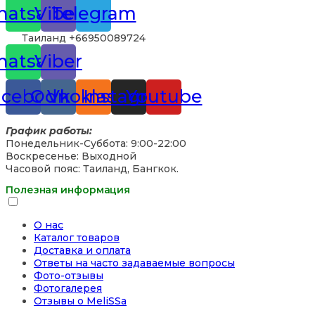
atsapp
Viber
Telegram
Таиланд +66950089724
atsapp
Viber
acebook
Odnoklassniki
Vk
Instagram
Youtube
График работы:
Понедельник-Суббота: 9:00-22:00
Воскресенье: Выходной
Часовой пояс: Таиланд, Бангкок.
Полезная информация
О нас
Каталог товаров
Доставка и оплата
Ответы на часто задаваемые вопросы
Фото-отзывы
Фотогалерея
Отзывы о MeliSSa