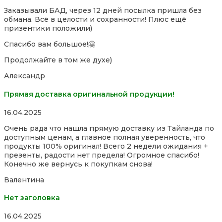
5,0
Заказывали БАД, через 12 дней посылка пришла без
out
обмана. Всё в целости и сохранности! Плюс ещё
of
призентики положили)
5
Спасибо вам большое!🤗
Продолжайте в том же духе)
Александр
Прямая доставка оригинальной продукции!
Rated
16.04.2025
5,0
Очень рада что нашла прямую доставку из Тайланда по
out
доступным ценам, а главное полная уверенность, что
of
продукты 100% оригинал! Всего 2 недели ожидания +
5
презенты, радости нет предела! Огромное спасибо!
Конечно же вернусь к покупкам снова!
Валентина
Нет заголовка
Rated
16.04.2025