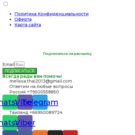
Политика Конфиденциальности
Оферта
Карта сайта
Подписаться на рассылку
Email
ПОДПИСАТЬСЯ
Всегда рады вам помочь!
‪melissa.thai2013@gmail.com
Ответим на любые вопросы
Россия +79500558850
atsapp
Viber
Telegram
Таиланд +66950089724
atsapp
Viber