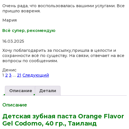
5,0
Очень рада, что воспользовалась вашими услугами. Все
out
пришло вовремя.
of
5
Мария
Всё супер, рекомендую
Rated
16.03.2025
5,0
Хочу поблагодарить за посылку,пришла в целости и
out
сохранности всё по существу. На связи, отвечает на все
of
вопросы по сообщениям.
5
Денис
Site
Страница
Страница
Страница
Страница
1
2
3
…
21
Следующий
Reviews
навигация
Описание
Детали
Описание
Детская зубная паста Orange Flavor
Gel Codomo, 40 гр., Таиланд