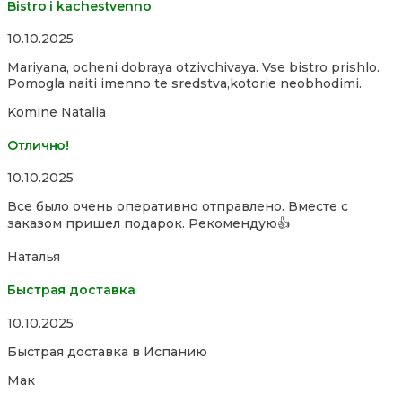
Bistro i kachestvenno
Rated
10.10.2025
4,0
Mariyana, ocheni dobraya otzivchivaya. Vse bistro prishlo.
out
Pomogla naiti imenno te sredstva,kotorie neobhodimi.
of
5
Komine Natalia
Отлично!
Rated
10.10.2025
5,0
Все было очень оперативно отправлено. Вместе с
out
заказом пришел подарок. Рекомендую👍
of
5
Наталья
Быстрая доставка
Rated
10.10.2025
5,0
Быстрая доставка в Испанию
out
of
Мак
5