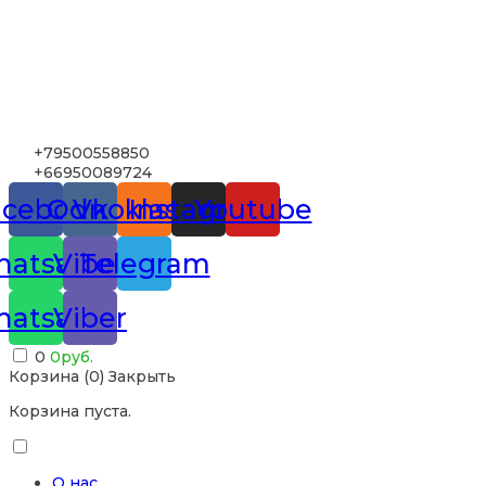
+79500558850
+66950089724
acebook
Odnoklassniki
Vk
Instagram
Youtube
atsapp
Viber
Telegram
atsapp
Viber
0
0
руб.
Корзина (
0
)
Закрыть
Корзина пуста.
О нас