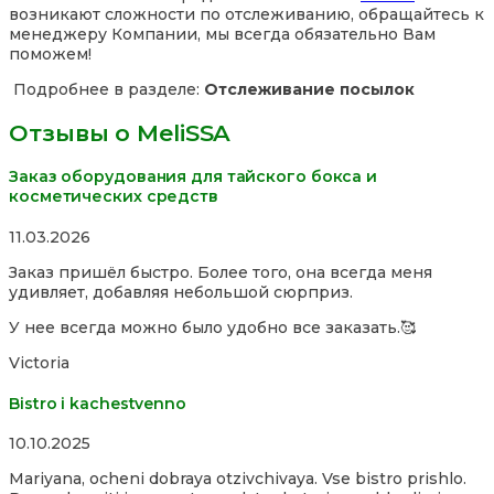
возникают сложности по отслеживанию, обращайтесь к
менеджеру Компании, мы всегда обязательно Вам
поможем!
Подробнее в разделе:
Отслеживание посылок
Отзывы о MeliSSA
Заказ оборудования для тайского бокса и
косметических средств
Rated
11.03.2026
5,0
Заказ пришёл быстро. Более того, она всегда меня
out
удивляет, добавляя небольшой сюрприз.
of
5
У нее всегда можно было удобно все заказать.🥰
Victoria
Bistro i kachestvenno
Rated
10.10.2025
4,0
Mariyana, ocheni dobraya otzivchivaya. Vse bistro prishlo.
out