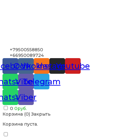
+79500558850
+66950089724
acebook
Odnoklassniki
Vk
Instagram
Youtube
atsapp
Viber
Telegram
atsapp
Viber
0
0
руб.
Корзина (
0
)
Закрыть
Корзина пуста.