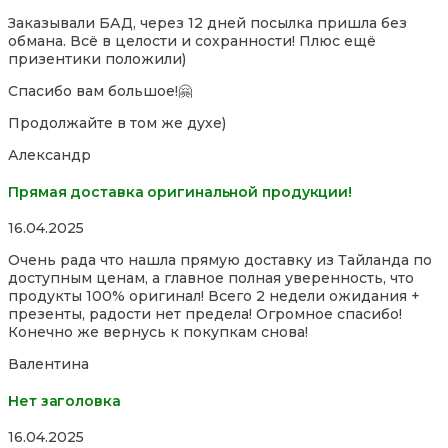
5,0
Заказывали БАД, через 12 дней посылка пришла без
out
обмана. Всё в целости и сохранности! Плюс ещё
of
призентики положили)
5
Спасибо вам большое!🤗
Продолжайте в том же духе)
Александр
Прямая доставка оригинальной продукции!
Rated
16.04.2025
5,0
Очень рада что нашла прямую доставку из Тайланда по
out
доступным ценам, а главное полная уверенность, что
of
продукты 100% оригинал! Всего 2 недели ожидания +
5
презенты, радости нет предела! Огромное спасибо!
Конечно же вернусь к покупкам снова!
Валентина
Нет заголовка
Rated
16.04.2025