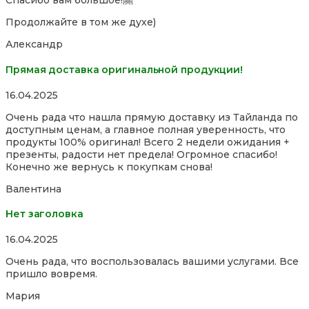
Спасибо вам большое!🤗
Продолжайте в том же духе)
Александр
Прямая доставка оригинальной продукции!
Rated
16.04.2025
5,0
Очень рада что нашла прямую доставку из Тайланда по
out
доступным ценам, а главное полная уверенность, что
of
продукты 100% оригинал! Всего 2 недели ожидания +
5
презенты, радости нет предела! Огромное спасибо!
Конечно же вернусь к покупкам снова!
Валентина
Нет заголовка
Rated
16.04.2025
5,0
Очень рада, что воспользовалась вашими услугами. Все
out
пришло вовремя.
of
5
Мария