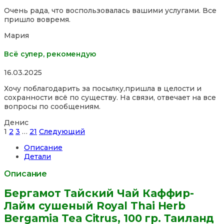
5,0
Очень рада, что воспользовалась вашими услугами. Все
out
пришло вовремя.
of
5
Мария
Всё супер, рекомендую
Rated
16.03.2025
5,0
Хочу поблагодарить за посылку,пришла в целости и
out
сохранности всё по существу. На связи, отвечает на все
of
вопросы по сообщениям.
5
Денис
Site
Страница
Страница
Страница
Страница
1
2
3
…
21
Следующий
Reviews
Описание
навигация
Детали
Описание
Бергамот Тайский Чай Каффир-
Лайм сушеный Royal Thai Herb
Bergamia Tea Citrus, 100 гр. Таиланд