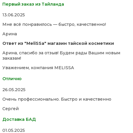
Первый заказ из Тайланда
Rated
13.06.2025
5,0
Мне всё понравилось — быстро, качественно!
out
of
Арина
5
Ответ из "MeliSSa" магазин тайской косметики
Арина, спасибо за отзыв! Будем рады Вашим новым
заказам!
Уважением, компания MELISSA
Отлично
Rated
26.05.2025
5,0
Очень профессионально. Быстро и качественно
out
of
Сергей
5
Доставка БАД
Rated
01.05.2025