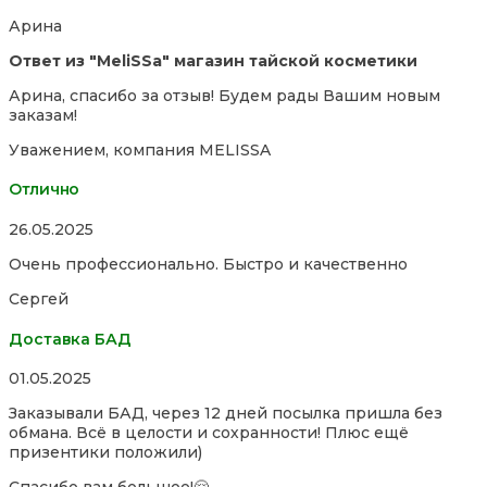
of
Арина
5
Ответ из "MeliSSa" магазин тайской косметики
Арина, спасибо за отзыв! Будем рады Вашим новым
заказам!
Уважением, компания MELISSA
Отлично
Rated
26.05.2025
5,0
Очень профессионально. Быстро и качественно
out
of
Сергей
5
Доставка БАД
Rated
01.05.2025
5,0
Заказывали БАД, через 12 дней посылка пришла без
out
обмана. Всё в целости и сохранности! Плюс ещё
of
призентики положили)
5