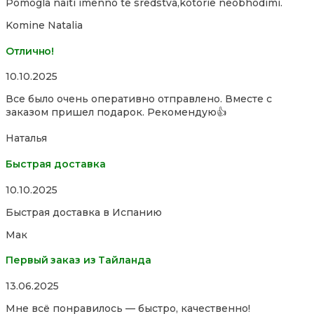
Pomogla naiti imenno te sredstva,kotorie neobhodimi.
of
5
Komine Natalia
Отлично!
Rated
10.10.2025
5,0
Все было очень оперативно отправлено. Вместе с
out
заказом пришел подарок. Рекомендую👍
of
5
Наталья
Быстрая доставка
Rated
10.10.2025
5,0
Быстрая доставка в Испанию
out
of
Мак
5
Первый заказ из Тайланда
Rated
13.06.2025
5,0
Мне всё понравилось — быстро, качественно!
out