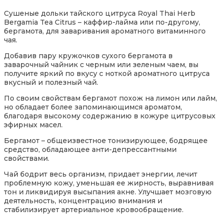
Сушеные дольки тайского цитруса Royal Thai Herb
Bergamia Tea Citrus – каффир-лайма или по-другому,
бергамота, для заваривания ароматного витаминного
чая.
Добавив пару кружочков сухого бергамота в
заварочный чайник с черным или зеленым чаем, вы
получите яркий по вкусу с ноткой ароматного цитруса
вкусный и полезный чай.
По своим свойствам бергамот похож на лимон или лайм,
но обладает более запоминающимся ароматом,
благодаря высокому содержанию в кожуре цитрусовых
эфирных масел.
Бергамот – общеизвестное тонизирующее, бодрящее
средство, обладающее анти-депрессантными
свойствами.
Чай бодрит весь организм, придает энергии, лечит
проблемную кожу, уменьшая ее жирность, выравнивая
тон и ликвидируя высыпания акне. Улучшает мозговую
деятельность, концентрацию внимания и
стабилизирует артериальное кровообращение.