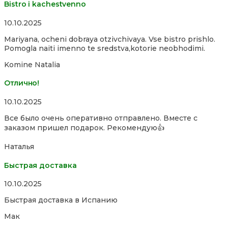
Bistro i kachestvenno
Rated
10.10.2025
4,0
Mariyana, ocheni dobraya otzivchivaya. Vse bistro prishlo.
out
Pomogla naiti imenno te sredstva,kotorie neobhodimi.
of
5
Komine Natalia
Отлично!
Rated
10.10.2025
5,0
Все было очень оперативно отправлено. Вместе с
out
заказом пришел подарок. Рекомендую👍
of
5
Наталья
Быстрая доставка
Rated
10.10.2025
5,0
Быстрая доставка в Испанию
out
of
Мак
5