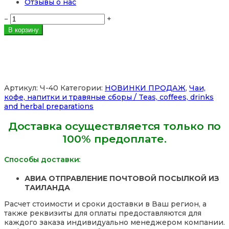
Отзывы о нас
Количество
−
+
товара
В корзину
Бергамот
Тайский
Чай
Каффир-
Лайм
сушеный
Артикул:
Ч-40
Категории:
НОВИНКИ ПРОДАЖ
,
Чаи,
Royal
кофе, напитки и травяные сборы / Teas, coffees, drinks
Thai
and herbal preparations
Herb
Bergamia
Доставка осуществляется только по
Tea
100% предоплате.
Citrus,
100
гр.
Способы доставки:
Таиланд
АВИА ОТПРАВЛЕНИЕ ПОЧТОВОЙ ПОСЫЛКОЙ ИЗ
ТАИЛАНДА
Расчет стоимости и сроки доставки в Ваш регион, а
также реквизиты для оплаты предоставляются для
каждого заказа индивидуально менеджером компании.