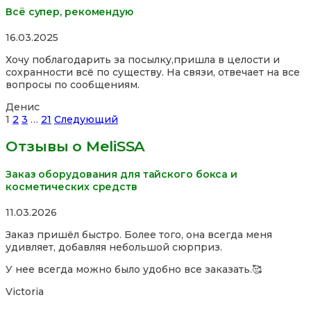
Всё супер, рекомендую
Rated
16.03.2025
5,0
Хочу поблагодарить за посылку,пришла в целости и
out
сохранности всё по существу. На связи, отвечает на все
of
вопросы по сообщениям.
5
Денис
Site
Страница
Страница
Страница
Страница
1
2
3
…
21
Следующий
Reviews
Отзывы о MeliSSA
навигация
Заказ оборудования для тайского бокса и
косметических средств
Rated
11.03.2026
5,0
Заказ пришёл быстро. Более того, она всегда меня
out
удивляет, добавляя небольшой сюрприз.
of
5
У нее всегда можно было удобно все заказать.🥰
Victoria