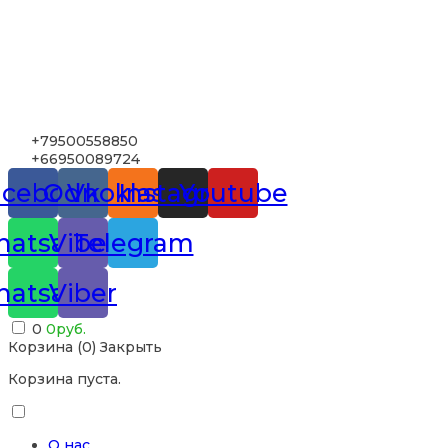
+79500558850
+66950089724
acebook
Odnoklassniki
Vk
Instagram
Youtube
atsapp
Viber
Telegram
atsapp
Viber
0
0
руб.
Корзина (
0
)
Закрыть
Корзина пуста.
О нас