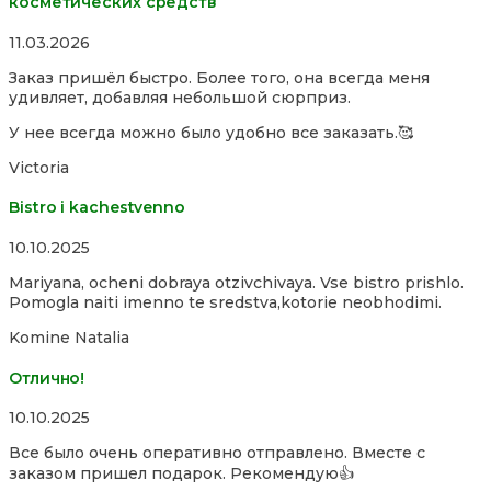
косметических средств
Rated
11.03.2026
5,0
Заказ пришёл быстро. Более того, она всегда меня
out
удивляет, добавляя небольшой сюрприз.
of
5
У нее всегда можно было удобно все заказать.🥰
Victoria
Bistro i kachestvenno
Rated
10.10.2025
4,0
Mariyana, ocheni dobraya otzivchivaya. Vse bistro prishlo.
out
Pomogla naiti imenno te sredstva,kotorie neobhodimi.
of
5
Komine Natalia
Отлично!
Rated
10.10.2025
5,0
Все было очень оперативно отправлено. Вместе с
out
заказом пришел подарок. Рекомендую👍
of