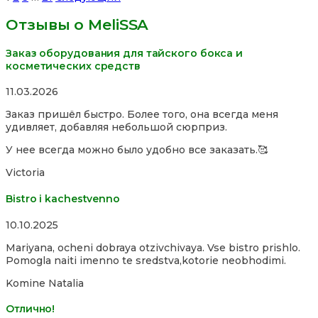
Reviews
Отзывы о MeliSSA
навигация
Заказ оборудования для тайского бокса и
косметических средств
Rated
11.03.2026
5,0
Заказ пришёл быстро. Более того, она всегда меня
out
удивляет, добавляя небольшой сюрприз.
of
5
У нее всегда можно было удобно все заказать.🥰
Victoria
Bistro i kachestvenno
Rated
10.10.2025
4,0
Mariyana, ocheni dobraya otzivchivaya. Vse bistro prishlo.
out
Pomogla naiti imenno te sredstva,kotorie neobhodimi.
of
5
Komine Natalia
Отлично!