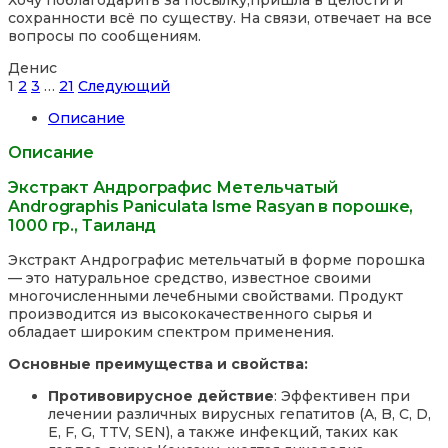
Хочу поблагодарить за посылку,пришла в целости и
out
сохранности всё по существу. На связи, отвечает на все
of
вопросы по сообщениям.
5
Денис
Site
Страница
Страница
Страница
Страница
1
2
3
…
21
Следующий
Reviews
Описание
навигация
Описание
Экстракт Андрографис Метельчатый
Andrographis Paniculata Isme Rasyan в порошке,
1000 гр., Таиланд
Экстракт Андрографис метельчатый в форме порошка
— это натуральное средство, известное своими
многочисленными лечебными свойствами. Продукт
производится из высококачественного сырья и
обладает широким спектром применения.
Основные преимущества и свойства:
Противовирусное действие
: Эффективен при
лечении различных вирусных гепатитов (A, B, C, D,
E, F, G, TTV, SEN), а также инфекций, таких как