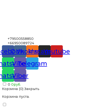
+79500558850
+66950089724
acebook
Odnoklassniki
Vk
Instagram
Youtube
atsapp
Viber
Telegram
atsapp
Viber
0
0
руб.
Корзина (
0
)
Закрыть
Корзина пуста.