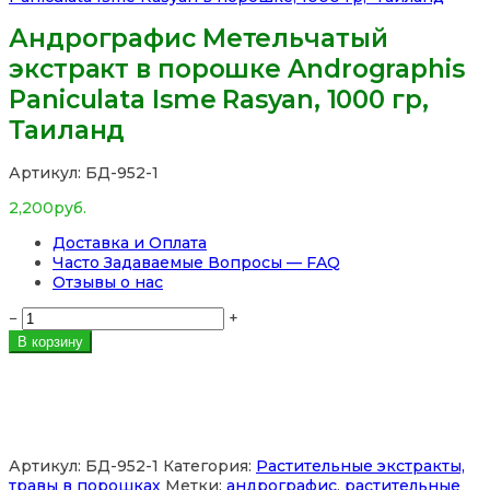
Андрографис Метельчатый
экстракт в порошке Andrographis
Paniculata Isme Rasyan, 1000 гр,
Таиланд
Артикул:
БД-952-1
2,200
руб.
Доставка и Оплата
Часто Задаваемые Вопросы — FAQ
Отзывы о нас
Количество
−
+
товара
В корзину
Андрографис
Метельчатый
экстракт
в
порошке
Andrographis
Артикул:
БД-952-1
Категория:
Растительные экстракты,
Paniculata
травы в порошках
Метки:
андрографис
,
растительные