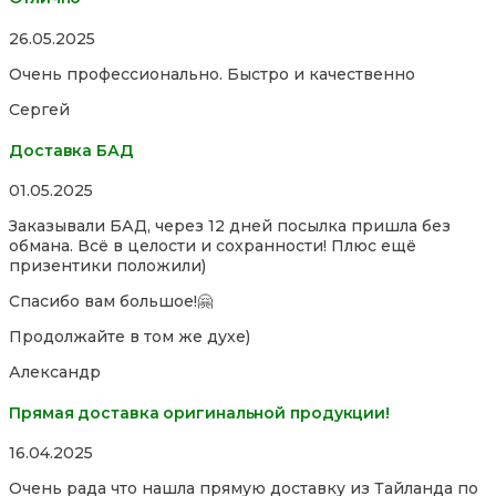
Rated
26.05.2025
5,0
Очень профессионально. Быстро и качественно
out
of
Сергей
5
Доставка БАД
Rated
01.05.2025
5,0
Заказывали БАД, через 12 дней посылка пришла без
out
обмана. Всё в целости и сохранности! Плюс ещё
of
призентики положили)
5
Спасибо вам большое!🤗
Продолжайте в том же духе)
Александр
Прямая доставка оригинальной продукции!
Rated
16.04.2025
5,0
Очень рада что нашла прямую доставку из Тайланда по
out