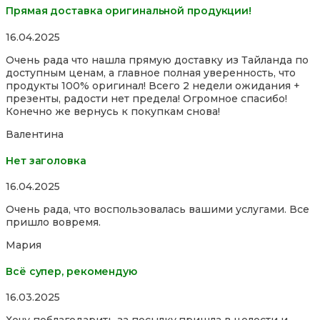
Прямая доставка оригинальной продукции!
Rated
16.04.2025
5,0
Очень рада что нашла прямую доставку из Тайланда по
out
доступным ценам, а главное полная уверенность, что
of
продукты 100% оригинал! Всего 2 недели ожидания +
5
презенты, радости нет предела! Огромное спасибо!
Конечно же вернусь к покупкам снова!
Валентина
Нет заголовка
Rated
16.04.2025
5,0
Очень рада, что воспользовалась вашими услугами. Все
out
пришло вовремя.
of
5
Мария
Всё супер, рекомендую
Rated
16.03.2025
5,0