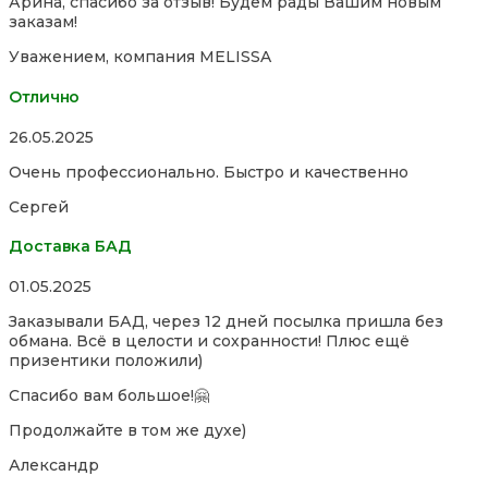
Арина, спасибо за отзыв! Будем рады Вашим новым
заказам!
Уважением, компания MELISSA
Отлично
Rated
26.05.2025
5,0
Очень профессионально. Быстро и качественно
out
of
Сергей
5
Доставка БАД
Rated
01.05.2025
5,0
Заказывали БАД, через 12 дней посылка пришла без
out
обмана. Всё в целости и сохранности! Плюс ещё
of
призентики положили)
5
Спасибо вам большое!🤗
Продолжайте в том же духе)
Александр