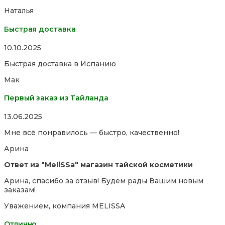
5
Наталья
Быстрая доставка
Rated
10.10.2025
5,0
Быстрая доставка в Испанию
out
of
Мак
5
Первый заказ из Тайланда
Rated
13.06.2025
5,0
Мне всё понравилось — быстро, качественно!
out
of
Арина
5
Ответ из "MeliSSa" магазин тайской косметики
Арина, спасибо за отзыв! Будем рады Вашим новым
заказам!
Уважением, компания MELISSA
Отлично