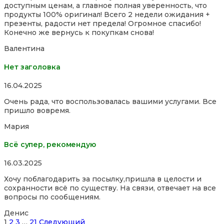
доступным ценам, а главное полная уверенность, что
of
продукты 100% оригинал! Всего 2 недели ожидания +
5
презенты, радости нет предела! Огромное спасибо!
Конечно же вернусь к покупкам снова!
Валентина
Нет заголовка
Rated
16.04.2025
5,0
Очень рада, что воспользовалась вашими услугами. Все
out
пришло вовремя.
of
5
Мария
Всё супер, рекомендую
Rated
16.03.2025
5,0
Хочу поблагодарить за посылку,пришла в целости и
out
сохранности всё по существу. На связи, отвечает на все
of
вопросы по сообщениям.
5
Денис
Site
Страница
Страница
Страница
Страница
1
2
3
…
21
Следующий