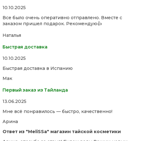
Rated
10.10.2025
5,0
Все было очень оперативно отправлено. Вместе с
out
заказом пришел подарок. Рекомендую👍
of
5
Наталья
Быстрая доставка
Rated
10.10.2025
5,0
Быстрая доставка в Испанию
out
of
Мак
5
Первый заказ из Тайланда
Rated
13.06.2025
5,0
Мне всё понравилось — быстро, качественно!
out
of
Арина
5
Ответ из "MeliSSa" магазин тайской косметики