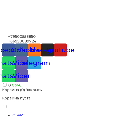
+79500558850
+66950089724
acebook
Odnoklassniki
Vk
Instagram
Youtube
atsapp
Viber
Telegram
atsapp
Viber
0
0
руб.
Корзина (
0
)
Закрыть
Корзина пуста.
О нас