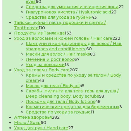
60
eyes
60
товаров
22
Средства для умывания и очищения лица
22
23
тов
Гиалуроновоя кислота / Hyaluronic acid
23
43
товара
Средства для ухода за губами
43
товара
Тайская зубная паста, порошки и щетки /
110
Toothpaste
110
товаров
133
Продукты из Таиланда
133
товара
222
Уход за волосами и кожей головы / Hair care
222
това
Шампуни и кондиционеры для волос / Hair
60
shampoos and conditioners
60
товаров
83
Маски для волос / Hair masks
83
67
товара
Лечение и рост волос
67
13
товаров
Уход за волосами
13
товаров
207
Уход за телом / Body care
207
товаров
Кремы и средства по уходу за телом / Body
43
cream
43
товара
45
Масло для тела / Body oil
45
товаров
Скрабы, пилинги для тела, гель для душа /
58
Deep cleansing body, Body scrubs
58
48
товаров
Лосьоны для тела / Body lotions
48
товаров
3
Косметические средства для беременных
3
11
тов
Средства по уходу за грудью
11
282
товаров
Аптека здоровья
282
60
товара
Мыло / Soap
60
товаров
27
Уход для рук / Hand care
27