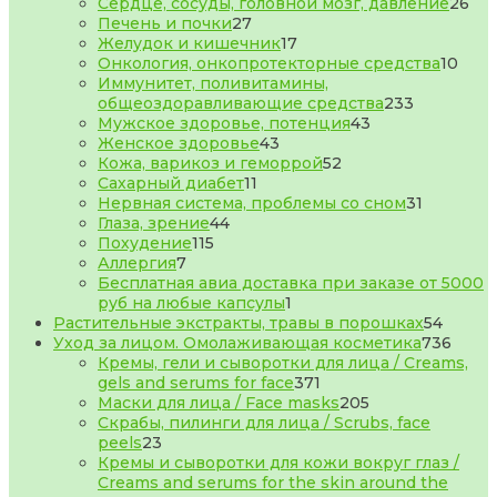
товара
26
Сердце, сосуды, головной мозг, давление
26
27
то
Печень и почки
27
товаров
17
Желудок и кишечник
17
товаров
10
Онкология, онкопротекторные средства
10
това
Иммунитет, поливитамины,
233
общеоздоравливающие средства
233
43
товара
Мужское здоровье, потенция
43
43
товара
Женское здоровье
43
товара
52
Кожа, варикоз и геморрой
52
11
товара
Сахарный диабет
11
товаров
31
Нервная система, проблемы со сном
31
44
товар
Глаза, зрение
44
115
товара
Похудение
115
7
товаров
Аллергия
7
товаров
Бесплатная авиа доставка при заказе от 5000
1
руб на любые капсулы
1
товар
54
Растительные экстракты, травы в порошках
54
товар
736
Уход за лицом. Омолаживающая косметика
736
това
Кремы, гели и сыворотки для лица / Creams,
371
gels and serums for face
371
товар
205
Маски для лица / Face masks
205
товаров
Скрабы, пилинги для лица / Scrubs, face
23
peels
23
товара
Кремы и сыворотки для кожи вокруг глаз /
Creams and serums for the skin around the