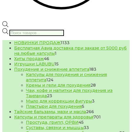
Поиск
товаров
1133
НОВИНКИ ПРОДАЖ
1133
товара
Бесплатная Авиа доставка при заказе от 5000 руб
1
на любые капсулы
1
46
товар
Хиты продаж
46
товаров
15
Игрушки LABUBU
15
товаров
183
Похудение и снижение аппетита
183
товара
Капсулы для похудения и снижения
124
аппетита
124
товара
28
Кремы и гели для похудения
28
товаров
Чаи, кофе и напитки для похудения из
23
Таиланда
23
товара
3
Мыло для коррекции фигуры
3
5
товара
Пластыри для похудения
5
товаров
266
Тайские бальзамы, мази и масла
266
товаров
701
Капсулы и препараты для здоровья
701
45
товар
Простуда, грипп, ОРВИ
45
товаров
33
Суставы, связки и мышцы
33