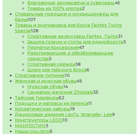
товаров
45
Благовония, аромасвечи и сувениры.
45
2
товаров
Товары из 100% хлопка
2
товара
Стиральные порошки и кондиционеры для
107
белья
107
товаров
Товары и экипировка для бокса Fairtex Twins
128
Special
128
товаров
31
Спортивные аксессуары Fairtex, Twins
31
товар
3
Защита голени и стопы для единоборств
3
47
товар
Перчатки боксерские
47
товаров
Разогревающие и обезболивающие
3
средства
3
товара
38
Спортивная одежда
38
товаров
6
Шлем для тайского бокса
6
10
товаров
Спортивное питание
10
товаров
49
Женская и мужская обувь
49
14
товаров
Мужская обувь
14
товаров
35
Сандалии женские Zhoelala
35
62
товаров
Тайские Гирлянды
62
товара
11
Подушки и матрасы из латекса
11
19
товаров
Косметические наборы
19
товаров
9
Джинсовые изделия Levi❜s, Wrangler, Lee
9
10
товаров
Конструкторы LEGO
10
3
товаров
МАНГОСТИН
3
товара
5
Наши соц.сети
5
товаров