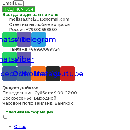
Email
ПОДПИСАТЬСЯ
Всегда рады вам помочь!
‪melissa.thai2013@gmail.com
Ответим на любые вопросы
Россия +79500558850
atsapp
Viber
Telegram
Таиланд +66950089724
atsapp
Viber
acebook
Odnoklassniki
Vk
Instagram
Youtube
График работы:
Понедельник-Суббота: 9:00-22:00
Воскресенье: Выходной
Часовой пояс: Таиланд, Бангкок.
Полезная информация
О нас