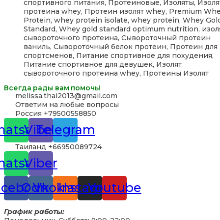
спортивного питания, Протеиновые, Изоляты, Изоля
протеина whey, Протеин изолят whey, Premium Wh
Protein, whey protein isolate, whey protein, Whey Gol
Standard, Whey gold standard optimum nutrition, изо
сывороточного протеина, Сывороточный протеин
ваниль, Сывороточный белок протеин, Протеин для
спортсменов, Питание спортивное для похудения,
Питание спортивное для девушек, Изолят
сывороточного протеина whey, Протеины Изолят
Всегда рады вам помочь!
‪melissa.thai2013@gmail.com
Ответим на любые вопросы
Россия +79500558850
atsapp
Viber
Telegram
Таиланд +66950089724
atsapp
Viber
acebook
Odnoklassniki
Vk
Instagram
Youtube
График работы: