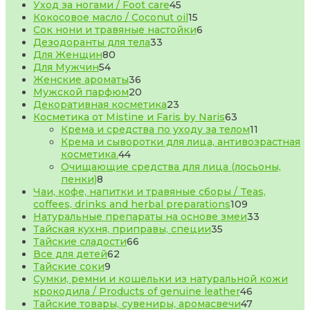
товаров
45
Уход за ногами / Foot care
45
товаров
15
Кокосовое масло / Coconut oil
15
товаров
6
Сок нони и травяные настойки
6
33
товаров
Дезодоранты для тела
33
80
товара
Для Женщин
80
54
товаров
Для Мужчин
54
товара
36
Женские ароматы
36
товаров
20
Мужской парфюм
20
товаров
23
Декоративная косметика
23
товара
63
Косметика от Mistine и Faris by Naris
63
товара
11
Крема и средства по уходу за телом
11
товаров
Крема и сыворотки для лица, антивозрастная
44
косметика.
44
товара
Очищающие средства для лица (лосьоны,
8
пенки)
8
товаров
Чаи, кофе, напитки и травяные сборы / Teas,
109
coffees, drinks and herbal preparations
109
товаров
33
Натуральные препараты на основе змеи
33
35
товара
Тайская кухня, приправы, специи
35
66
товаров
Тайские сладости
66
62
товаров
Все для детей
62
9
товара
Тайские соки
9
товаров
Сумки, ремни и кошельки из натуральной кожи
46
крокодила / Products of genuine leather
46
товаров
47
Тайские товары, сувениры, аромасвечи
47