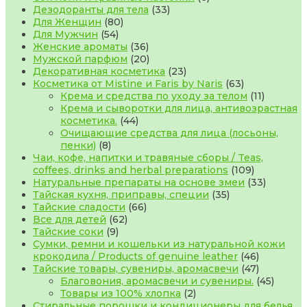
33
товаров
Дезодоранты для тела
33
80
товара
Для Женщин
80
54
товаров
Для Мужчин
54
товара
36
Женские ароматы
36
товаров
20
Мужской парфюм
20
товаров
23
Декоративная косметика
23
товара
63
Косметика от Mistine и Faris by Naris
63
товара
11
Крема и средства по уходу за телом
11
товаров
Крема и сыворотки для лица, антивозрастная
44
косметика.
44
товара
Очищающие средства для лица (лосьоны,
8
пенки)
8
товаров
Чаи, кофе, напитки и травяные сборы / Teas,
109
coffees, drinks and herbal preparations
109
товаров
33
Натуральные препараты на основе змеи
33
35
товара
Тайская кухня, приправы, специи
35
66
товаров
Тайские сладости
66
62
товаров
Все для детей
62
9
товара
Тайские соки
9
товаров
Сумки, ремни и кошельки из натуральной кожи
46
крокодила / Products of genuine leather
46
товаров
47
Тайские товары, сувениры, аромасвечи
47
товаров
45
Благовония, аромасвечи и сувениры.
45
2
товаро
Товары из 100% хлопка
2
товара
Стиральные порошки и кондиционеры для белья