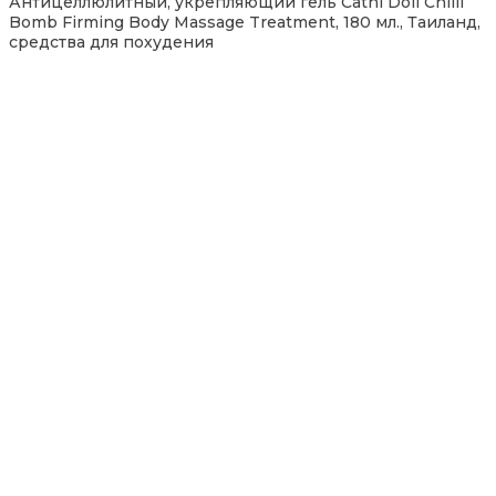
Антицеллюлитный, укрепляющий гель Cathi Doll Chilli
Bomb Firming Body Massage Treatment, 180 мл., Таиланд,
средства для похудения