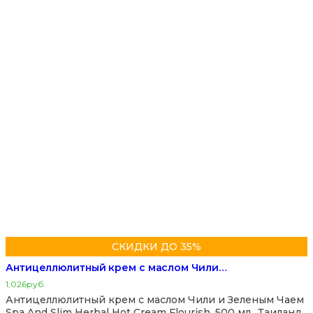
СКИДКИ ДО 35%
Антицеллюлитный крем с маслом Чили…
1,026
руб.
Антицеллюлитный крем с маслом Чили и Зеленым Чаем
Spa And Slim Herbal Hot Cream Flourish, 500 мл., Таиланд,