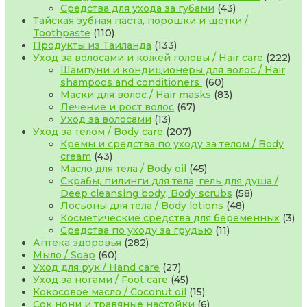
43
това
Средства для ухода за губами
43
товара
Тайская зубная паста, порошки и щетки /
110
Toothpaste
110
товаров
133
Продукты из Таиланда
133
товара
222
Уход за волосами и кожей головы / Hair care
222
тов
Шампуни и кондиционеры для волос / Hair
60
shampoos and conditioners
60
товаров
83
Маски для волос / Hair masks
83
67
товара
Лечение и рост волос
67
13
товаров
Уход за волосами
13
товаров
207
Уход за телом / Body care
207
товаров
Кремы и средства по уходу за телом / Body
43
cream
43
товара
45
Масло для тела / Body oil
45
товаров
Скрабы, пилинги для тела, гель для душа /
58
Deep cleansing body, Body scrubs
58
48
товаров
Лосьоны для тела / Body lotions
48
товаров
3
Косметические средства для беременных
3
11
то
Средства по уходу за грудью
11
282
товаров
Аптека здоровья
282
60
товара
Мыло / Soap
60
товаров
27
Уход для рук / Hand care
27
товаров
45
Уход за ногами / Foot care
45
товаров
15
Кокосовое масло / Coconut oil
15
товаров
6
Сок нони и травяные настойки
6