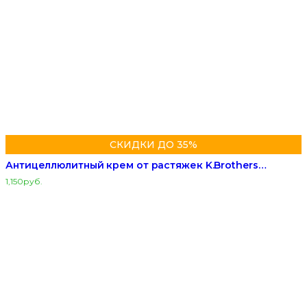
СКИДКИ ДО 35%
Антицеллюлитный крем от растяжек K.Brothers…
1,150
руб.