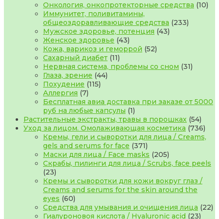
товаров
10
Онкология, онкопротекторные средства
10
тов
Иммунитет, поливитамины,
233
общеоздоравливающие средства
233
43
товара
Мужское здоровье, потенция
43
43
товара
Женское здоровье
43
товара
52
Кожа, варикоз и геморрой
52
11
товара
Сахарный диабет
11
товаров
31
Нервная система, проблемы со сном
31
44
товар
Глаза, зрение
44
115
товара
Похудение
115
7
товаров
Аллергия
7
товаров
Бесплатная авиа доставка при заказе от 5000
1
руб на любые капсулы
1
товар
54
Растительные экстракты, травы в порошках
54
това
736
Уход за лицом. Омолаживающая косметика
736
тов
Кремы, гели и сыворотки для лица / Creams,
371
gels and serums for face
371
товар
205
Маски для лица / Face masks
205
товаров
Скрабы, пилинги для лица / Scrubs, face peels
23
23
товара
Кремы и сыворотки для кожи вокруг глаз /
Creams and serums for the skin around the
60
eyes
60
товаров
2
Средства для умывания и очищения лица
22
23
то
Гиалуроновоя кислота / Hyaluronic acid
23