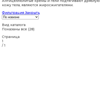
Антицеллюлитые кремы и гели подтягивают дряблую
кожу тела, являются жиросжигателями.
Фильтрация
Закрыть
Вид каталога
Сортировка:
Показаны все (28)
самые
Страница
недавние
1
/
1