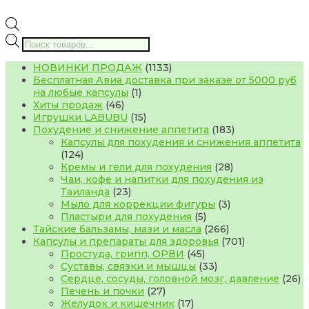
Поиск
товаров
1133
НОВИНКИ ПРОДАЖ
1133
товара
Бесплатная Авиа доставка при заказе от 5000 руб
1
на любые капсулы
1
46
товар
Хиты продаж
46
товаров
15
Игрушки LABUBU
15
товаров
183
Похудение и снижение аппетита
183
товара
Капсулы для похудения и снижения аппетита
124
124
товара
28
Кремы и гели для похудения
28
товаров
Чаи, кофе и напитки для похудения из
23
Таиланда
23
товара
3
Мыло для коррекции фигуры
3
5
товара
Пластыри для похудения
5
товаров
266
Тайские бальзамы, мази и масла
266
товаров
701
Капсулы и препараты для здоровья
701
45
товар
Простуда, грипп, ОРВИ
45
товаров
33
Суставы, связки и мышцы
33
товара
2
Сердце, сосуды, головной мозг, давление
26
27
т
Печень и почки
27
товаров
17
Желудок и кишечник
17