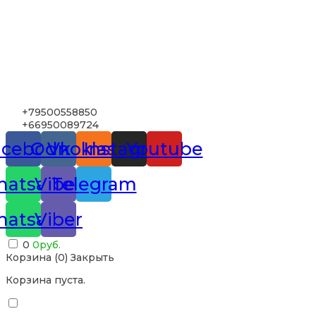
+79500558850
+66950089724
acebook
Odnoklassniki
Vk
Instagram
Youtube
atsapp
Viber
Telegram
atsapp
Viber
0
0
руб.
Корзина (
0
)
Закрыть
Корзина пуста.