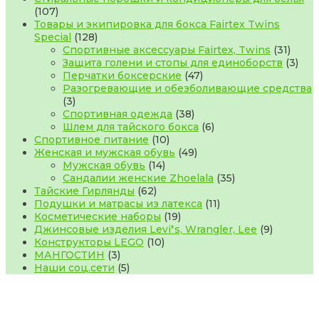
107
107
товаров
Товары и экипировка для бокса Fairtex Twins
128
Special
128
товаров
31
Спортивные аксессуары Fairtex, Twins
31
товар
3
Защита голени и стопы для единоборств
3
47
това
Перчатки боксерские
47
товаров
Разогревающие и обезболивающие средства
3
3
товара
38
Спортивная одежда
38
товаров
6
Шлем для тайского бокса
6
10
товаров
Спортивное питание
10
товаров
49
Женская и мужская обувь
49
14
товаров
Мужская обувь
14
товаров
35
Сандалии женские Zhoelala
35
62
товаров
Тайские Гирлянды
62
товара
11
Подушки и матрасы из латекса
11
19
товаров
Косметические наборы
19
товаров
9
Джинсовые изделия Levi❜s, Wrangler, Lee
9
10
товаров
Конструкторы LEGO
10
3
товаров
МАНГОСТИН
3
товара
5
Наши соц.сети
5
товаров